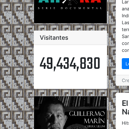
Lar
ana
Ind
Las
ter
San
Visitantes
com
con
49,434,830
L
Cr
El
N
Hit