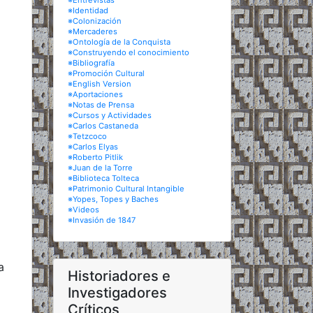
※Entrevistas
※Identidad
※Colonización
※Mercaderes
※Ontología de la Conquista
※Construyendo el conocimiento
※Bibliografía
※Promoción Cultural
※English Version
※Aportaciones
※Notas de Prensa
※Cursos y Actividades
※Carlos Castaneda
※Tetzcoco
※Carlos Elyas
※Roberto Pitlik
※Juan de la Torre
※Biblioteca Tolteca
※Patrimonio Cultural Intangible
※Yopes, Topes y Baches
※Videos
※Invasión de 1847
a
Historiadores e
Investigadores
Críticos