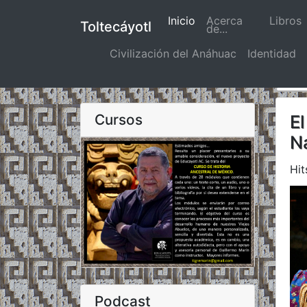
Inicio
(actual)
Acerca
Libros
Toltecáyotl
de...
Civilización del Anáhuac
Identidad
Cursos
El
N
Hit
Podcast