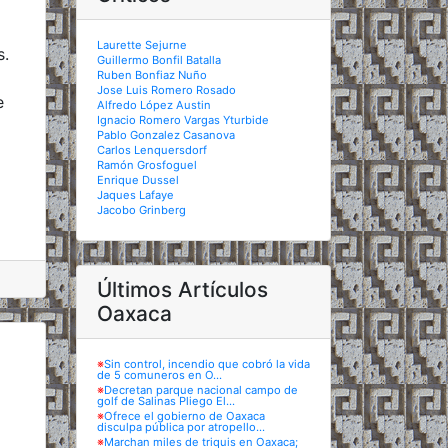
Laurette Sejurne
s.
Guillermo Bonfil Batalla
Ruben Bonfiaz Nuño
Jose Luis Romero Rosado
e
Alfredo López Austin
Ignacio Romero Vargas Yturbide
Pablo Gonzalez Casanova
Carlos Lenquersdorf
Ramón Grosfoguel
Enrique Dussel
Jaques Lafaye
Jacobo Grinberg
Últimos Artículos
Oaxaca
※
Sin control, incendio que cobró la vida
de 5 comuneros en O...
※
Decretan parque nacional campo de
golf de Salinas Pliego El...
※
Ofrece el gobierno de Oaxaca
disculpa pública por atropello...
※
Marchan miles de triquis en Oaxaca;