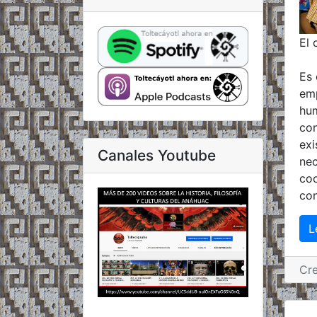
El 
Es 
emp
hum
con
exi
Canales Youtube
nec
coo
con
L
Cr