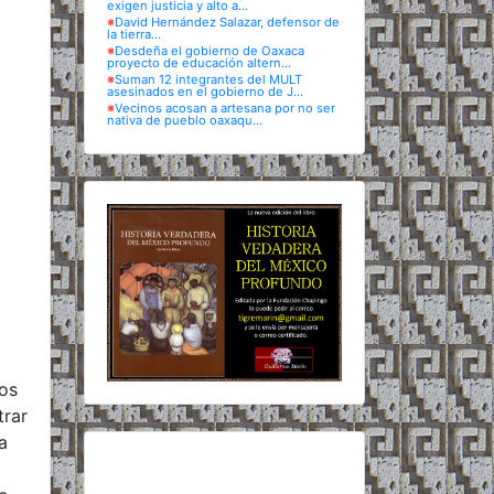
exigen justicia y alto a...
※
David Hernández Salazar, defensor de
la tierra...
※
Desdeña el gobierno de Oaxaca
proyecto de educación altern...
※
Suman 12 integrantes del MULT
asesinados en el gobierno de J...
※
Vecinos acosan a artesana por no ser
nativa de pueblo oaxaqu...
los
trar
a