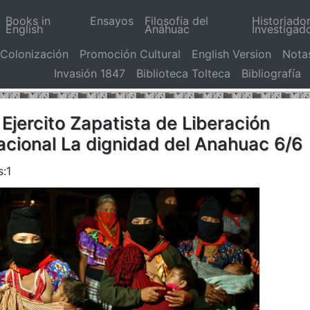
Books in
Ensayos
Filosofía del
Historiado
English
Anáhuac
Investigad
Colonización
Promoción Cultural
English Version
Nota
Invasión 1847
Biblioteca Tolteca
Bibliografía
 Ejercito Zapatista de Liberación
acional La dignidad del Anahuac 6/6
s:1