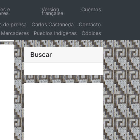
res e
Version
Cuentos
ores
française
s de prensa
Carlos Castaneda
Contacto
Mercaderes
Pueblos Indígenas
Códices
Buscar