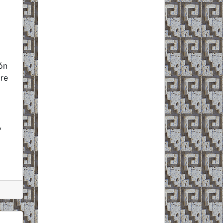
ón
re
,