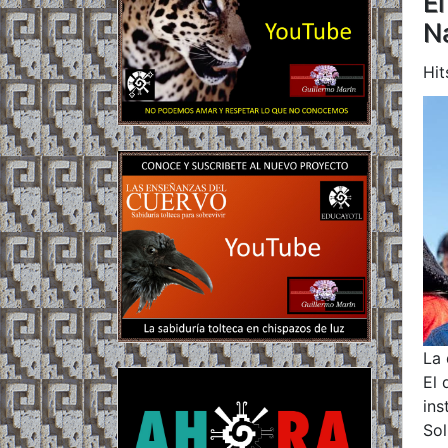
El
N
Hit
La 
El 
ins
Sol