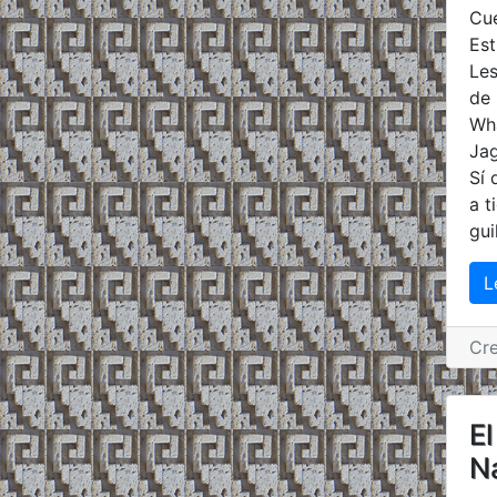
Est
Les
de 
Wha
Jag
Sí 
a t
gui
L
Cr
El
N