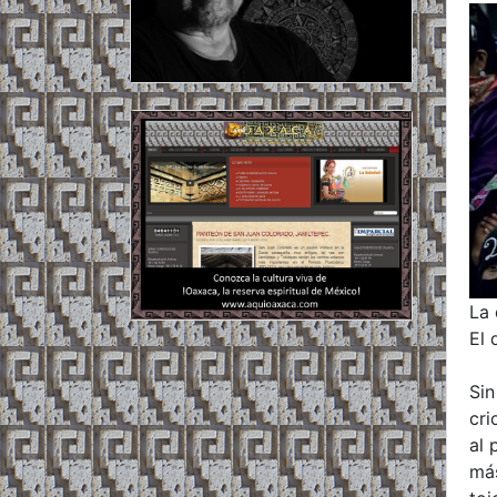
La 
El 
Sin
cri
al 
más