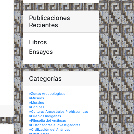
Publicaciones
Recientes
Libros
Ensayos
Categorías
※Zonas Arqueológicas
※Museos
※Murales
※Códices
※Culturas Ancestrales Prehispánicas
※Pueblos Indígenas
※Filosofía del Anáhuac
※Historiadores e Investigadores
※Civilización del Anáhuac