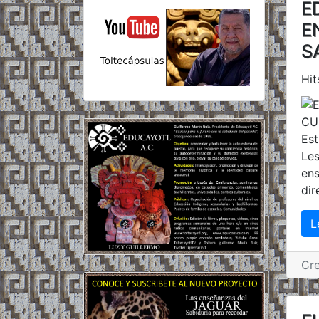
E
E
S
Hit
Es
Les
ens
dir
L
Cr