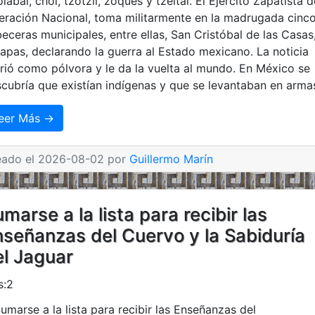
olabal, chol, tzotzil, zoques y tzeltal. El Ejercito Zapatista d
eración Nacional, toma militarmente en la madrugada cinc
eceras municipales, entre ellas, San Cristóbal de las Casas
apas, declarando la guerra al Estado mexicano. La noticia
rió como pólvora y le da la vuelta al mundo. En México se
cubría que existían indígenas y que se levantaban en arma
eer Más →
eado el 2026-08-02 por
Guillermo Marín
marse a la lista para recibir las
nseñanzas del Cuervo y la Sabiduría
el Jaguar
s:2