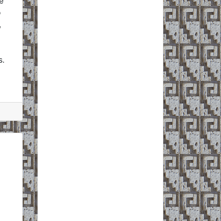
e
o
,
s.