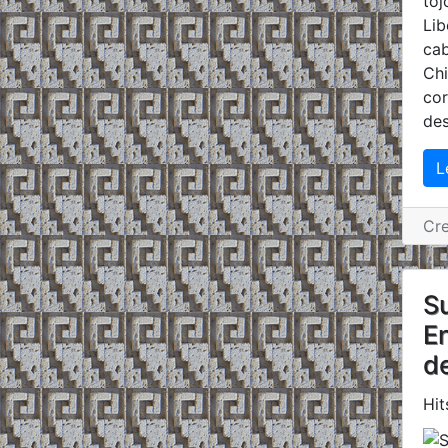
toj
Lib
cab
Chi
cor
des
L
Cr
Su
E
d
Hit