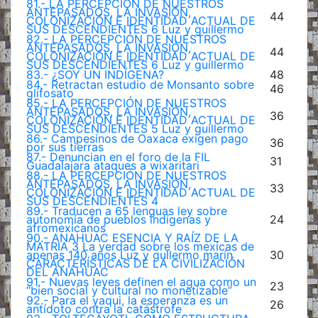
81.- LA PERCEPCIÓN DE NUESTROS
ANTEPASADOS, LA INVASIÓN,
44
COLONIZACIÓN E IDENTIDAD ACTUAL DE
SUS DESCENDIENTES 6 Luz y guillermo
82.- LA PERCEPCIÓN DE NUESTROS
ANTEPASADOS, LA INVASIÓN,
44
COLONIZACIÓN E IDENTIDAD ACTUAL DE
SUS DESCENDIENTES 6 Luz y guillermo
83.- ¿SOY UN INDÍGENA?
48
84.- Retractan estudio de Monsanto sobre
46
glifosato
85.- LA PERCEPCIÓN DE NUESTROS
ANTEPASADOS, LA INVASIÓN,
36
COLONIZACIÓN E IDENTIDAD ACTUAL DE
SUS DESCENDIENTES 5 Luz y guillermo
86.- Campesinos de Oaxaca exigen pago
36
por sus tierras
87.- Denuncian en el foro de la FIL
31
Guadalajara ataques a wixaritari
88.- LA PERCEPCIÓN DE NUESTROS
ANTEPASADOS, LA INVASIÓN,
33
COLONIZACIÓN E IDENTIDAD ACTUAL DE
SUS DESCENDIENTES 4
89.- Traducen a 65 lenguas ley sobre
autonomía de pueblos indígenas y
24
afromexicanos
90.- ANAHUAC ESENCIA Y RAÍZ DE LA
MATRIA 3 La verdad sobre los mexicas de
apenas 140 años Luz y gullermo marín
30
CARACTERÍSTICAS DE LA CIVILIZACIÓN
DEL ANÁHUAC
91.- Nuevas leyes definen el agua como un
23
“bien social y cultural no monetizable”
92.- Para el yaqui, la esperanza es un
26
antídoto contra la catástrofe