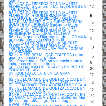
Marín
52.- LOS GUERREROS DE LA MUERTE
FLORECIDA. 5 guillermo Marín ¿QUÉ ES LA
12
TOLTECÁYOTL?
53.- LOS GUERREROS DE LA MUERTE
FLORECIDA. 4 GUILLERMO MARÍN. EL
9
DESAFÍO DE LA SABIDURÍA TOLTECA
54.- EL MAGISTERIO UN EJÉRCITO PARA
12
SOMETER AL PUEBLO Guillermo Marín
55.- LOS GUERREROS DE LA MUERTE
FLORECIDA. 3 GUILLERMO MARÍN LA
12
RESILIENCIA CULTURAL TOLTECA
56.- La Orquesta Filarmónica de la CDMX la
9
presenta hoy en la Ollin Yoliztli
57.- LOS GUERREROS DE LA MUERTE
FLORECIDA. 2 GUILLERMO MARÍN. LA
10
TOLTECAYOTL SABIDURÍA PARA LOGRAR
LA ARMONÍA.
58.- LA ESPIRITUALIDAD TOLTECA como
15
una frecuencia energética.
59.- Preocupa al Frayba violencia contra
9
indígenas en tres estados
60.- CATÁLOGO DE ENSAYOS EN PDF DE
20
EDUCAYOTL AC.
61.- QUETZALCÓATL EN LA GRAN
17
CHOLULA 4
62.- EL LLAMADO DE QUETZALCÓATL EN
LA GRAN CHOLULA 4 EL LLAMADO DE
12
QUETZALCÓATL EN LA GRAN CHOLULA 4
63.- EL LLAMADO DE QUETZALCÓATL EN
12
LA GRAN CHOLULA. 3
64.- EL LLAMADO DE QUETZALCÓATL EN
22
LA GRAN CHOLULA 2 Luz y guillermo Marín
65.- La montaña sagrada del Jaguar
20
Documental