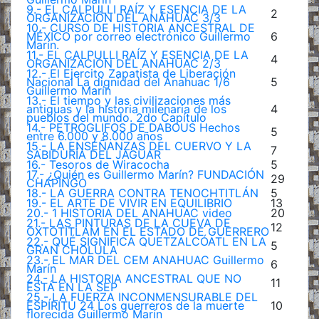
9.- EL CALPULLI RAÍZ Y ESENCIA DE LA
2
ORGANIZACIÓN DEL ANÁHUAC 3/3
10.- CURSO DE HISTORIA ANCESTRAL DE
MÉXICO por correo electrónico Guillermo
6
Marín.
11.- EL CALPULLI RAÍZ Y ESENCIA DE LA
4
ORGANIZACIÓN DEL ANÁHUAC 2/3
12.- El Ejercito Zapatista de Liberación
Nacional La dignidad del Anahuac 1/6
5
Guillermo Marín
13.- El tiempo y las civilizaciones más
antiguas y la historia milenaria de los
4
pueblos del mundo. 2do Capítulo
14.- PETROGLIFOS DE DABOUS Hechos
5
entre 6.000 y 8.000 años
15.- LA ENSEÑANZAS DEL CUERVO Y LA
7
SABIDURÍA DEL JAGUAR
16.- Tesoros de Wiracocha
5
17.- ¿Quién es Guillermo Marín? FUNDACIÓN
29
CHAPINGO
18.- LA GUERRA CONTRA TENOCHTITLÁN
5
19.- EL ARTE DE VIVIR EN EQUILIBRIO
13
20.- 1 HISTORIA DEL ANAHUAC video
20
21.- LAS PINTURAS DE LA CUEVA DE
12
OXTOTITLAM EN EL ESTADO DE GUERRERO
22.- QUÉ SIGNIFICA QUETZALCÓATL EN LA
5
GRAN CHOLULA
23.- EL MAR DEL CEM ANAHUAC Guillermo
6
Marín
24.- LA HISTORIA ANCESTRAL QUE NO
11
ESTÁ EN LA SEP
25.- LA FUERZA INCONMENSURABLE DEL
ESPÍRITU 24 Los guerreros de la muerte
10
florecida Guillermo Marín