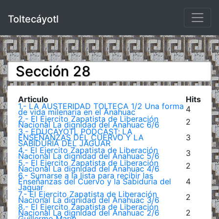
Toltecáyotl
Sección 28
Articulo
Hits
1.- LA AUSTERIDAD TOLTECA 1/2 Una forma
4
de vida milenaria en el Anahuac
2.- El Ejercito Zapatista de Liberación
2
Nacional La dignidad del Anahuac 6/6
3.- EDUCAYOTL PODCAST; LA
ENSEÑANZAS DEL CUERVO Y LA
3
SABIDURÍA DEL JAGUAR
4.- El Ejercito Zapatista de Liberación
3
Nacional La dignidad del Anahuac 5/6
5.- El Ejercito Zapatista de Liberación
2
Nacional La dignidad del Anahuac 4/6
6.- Sumarse a la lista para recibir las
Enseñanzas del Cuervo y la Sabiduría del
4
Jaguar
7.- El Ejercito Zapatista de Liberación
2
Nacional La dignidad del Anahuac 3/6
8.- El Ejercito Zapatista de Liberación
Nacional La dignidad del Anahuac 2/6
2
Guillermo Marín