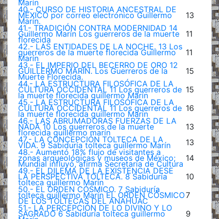
Marín
40.- CURSO DE HISTORIA ANCESTRAL DE
MÉXICO por correo electrónico Guillermo
13
Marín.
41.- TRADICIÓN CONTRA MODERNIDAD 14
Guillermo Marín Los guerreros de la muerte
11
florecida
42.- LAS ENTIDADES DE LA NOCHE. 13 Los
guerreros de la muerte florecida Guillermo
11
Marín
43.- EL IMPERIO DEL BECERRO DE ORO 12
GUILLERMO MARÍN. Los Guerreros de la
15
Muerte Florecida.
44.- LA ESTRUCTURA FILOSÓFICA DE LA
CULTURA OCCIDENTAL 11 Los guerreros de
15
la muerte florecida guillermo Marín
45.- LA ESTRUCTURA FILOSÓFICA DE LA
CULTURA OCCIDENTAL 11 Los guerreros de
16
la muerte florecida guillermo Marín
46.- LAS ABRUMADORAS FUERZAS DE LA
NADA 10 Los guerreros de la muerte
13
florecida guillermo marín
47.- LA CONCEPCIÓN TOLTECA DE LA
13
VIDA. 9 Sabiduría tolteca guillermo Marín
48.- Aumentó 18% flujo de visitantes a
zonas arqueológicas y museos de México;
14
Mundial influyó, afirma Secretaría de Cultura
49.- EL DILEMA DE LA EXISTENCIA DESE
LA PERSPECTIVA TOLTECA. 8 Sabiduría
10
tolteca guillermo Marín
50.- EL ORDEN CÓSMICO. 7 Sabiduría
tolteca guillermo Marín EL ORDEN CÓSMICO
7
DE LOS TOLTECAS DEL ANAHUAC
51.- LA PERCEPCIÓN DE LO DIVINO Y LO
SAGRADO 6 Sabiduría tolteca guillermo
9