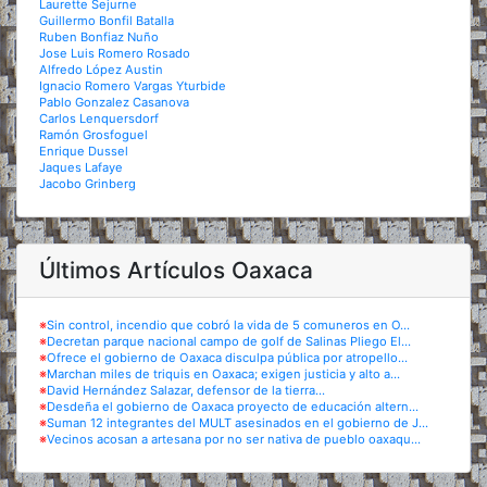
Laurette Sejurne
Guillermo Bonfil Batalla
Ruben Bonfiaz Nuño
Jose Luis Romero Rosado
Alfredo López Austin
Ignacio Romero Vargas Yturbide
Pablo Gonzalez Casanova
Carlos Lenquersdorf
Ramón Grosfoguel
Enrique Dussel
Jaques Lafaye
Jacobo Grinberg
Últimos Artículos Oaxaca
※
Sin control, incendio que cobró la vida de 5 comuneros en O...
※
Decretan parque nacional campo de golf de Salinas Pliego El...
※
Ofrece el gobierno de Oaxaca disculpa pública por atropello...
※
Marchan miles de triquis en Oaxaca; exigen justicia y alto a...
※
David Hernández Salazar, defensor de la tierra...
※
Desdeña el gobierno de Oaxaca proyecto de educación altern...
※
Suman 12 integrantes del MULT asesinados en el gobierno de J...
※
Vecinos acosan a artesana por no ser nativa de pueblo oaxaqu...