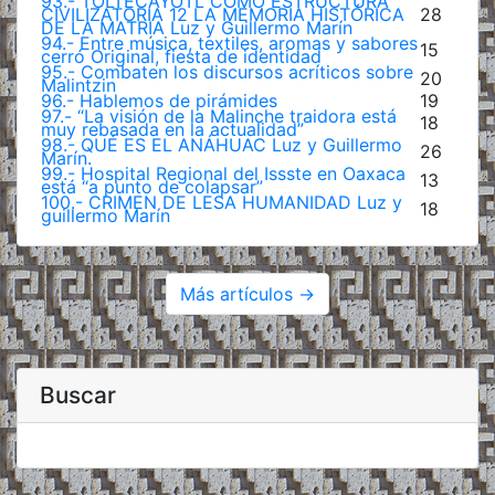
93.- TOLTECÁYOTL COMO ESTRUCTURA
CIVILIZATORIA 12 LA MEMORIA HISTÓRICA
28
DE LA MATRIA Luz y Guillermo Marín
94.- Entre música, textiles, aromas y sabores
15
cerró Original, fiesta de identidad
95.- Combaten los discursos acríticos sobre
20
Malintzin
96.- Hablemos de pirámides
19
97.- “La visión de la Malinche traidora está
18
muy rebasada en la actualidad”
98.- QUÉ ES EL ANÁHUAC Luz y Guillermo
26
Marín.
99.- Hospital Regional del Issste en Oaxaca
13
está “a punto de colapsar”
100.- CRIMEN DE LESA HUMANIDAD Luz y
18
guillermo Marín
Más artículos →
Buscar