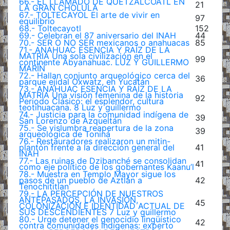
66.- EL LLAMADO DE QUETZALCÓATL EN
21
LA GRAN CHOLULA
67.- TOLTECAYOL El arte de vivir en
97
equilibrio
68.- Toltecayotl
152
69.- Celebran el 87 aniversario del INAH
44
70.- SER O NO SER mexicanos o anahuacas
85
71.- ANAHUAC ESENCIA Y RAÍZ DE LA
MATRIA Una sola civilización en el
99
continente Abyanahuac. LUZ Y GUILLERMO
MARÍN
72.- Hallan conjunto arqueológico cerca del
36
parque ejidal Oxwatz, en Yucatán
73.- ANAHUAC ESENCIA Y RAÍZ DE LA
MATRIA Una visión femenina de la historia
92
Periodo Clásico: el esplendor, cultura
teotihuacana. 8 Luz y guillermo
74.- Justicia para la comunidad indígena de
39
San Lorenzo de Azqueltán
75.- Se vislumbra reapertura de la zona
39
arqueológica de Toniná
76.- Restauradores realizaron un mitin-
plantón frente a la dirección general del
41
INAH
77.- Las ruinas de Dzibanché se consolidan
41
como eje político de los gobernantes Kaanu’l
78.- Muestra en Templo Mayor sigue los
pasos de un pueblo de Aztlán a
42
Tenochititlan
79.- LA PERCEPCIÓN DE NUESTROS
ANTEPASADOS, LA INVASIÓN,
45
COLONIZACIÓN E IDENTIDAD ACTUAL DE
SUS DESCENDIENTES 7 Luz y guillermo
80.- Urge detener el genocidio lingüístico
42
contra comunidades indígenas: experto