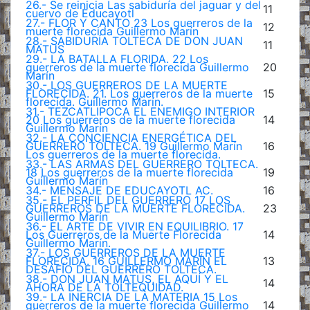
26.- Se reinicia Las sabiduría del jaguar y del
11
cuervo de Educayotl
27.- FLOR Y CANTO 23 Los guerreros de la
12
muerte florecida Guillermo Marín
28.- SABIDURÍA TOLTECA DE DON JUAN
11
MATUS
29.- LA BATALLA FLORIDA. 22 Los
guerreros de la muerte florecida Guillermo
20
Marín
30.- LOS GUERREROS DE LA MUERTE
FLORECIDA. 21. Los guerreros de la muerte
15
florecida. Guillermo Marín.
31.- TEZCATLIPOCA EL ENEMIGO INTERIOR
20 Los guerreros de la muerte florecida
14
Guillermo Marín
32.- LA CONCIENCIA ENERGÉTICA DEL
GUERRERO TOLTECA. 19 Guillermo Marín
16
Los guerreros de la muerte florecida.
33.- LAS ARMAS DEL GUERRERO TOLTECA.
18 Los guerreros de la muerte florecida
19
Guillermo Marín
34.- MENSAJE DE EDUCAYOTL AC.
16
35.- EL PERFIL DEL GUERRERO 17 LOS
GUERREROS DE LA MUERTE FLORECIDA.
23
Guillermo Marín
36.- EL ARTE DE VIVIR EN EQUILIBRIO. 17
Los Guerreros de la Muerte Florecida
14
Guillermo Marín.
37.- LOS GUERREROS DE LA MUERTE
FLORECIDA. 16 GUILLERMO MARÍN EL
13
DESAFÍO DEL GUERRERO TOLTECA.
38.- DON JUAN MATUS, EL AQUÍ Y EL
14
AHORA DE LA TOLTEQUIDAD.
39.- LA INERCIA DE LA MATERIA 15 Los
guerreros de la muerte florecida Guillermo
14