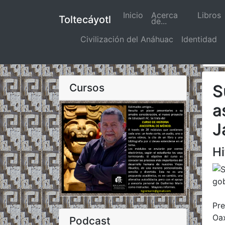
Inicio
(actual)
Acerca
Libros
Toltecáyotl
de...
Civilización del Anáhuac
Identidad
Cursos
S
a
J
Hi
Pre
Oa
Podcast