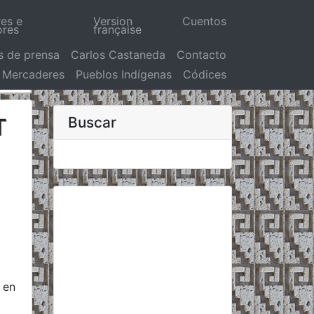
res e
Version
Cuentos
ores
française
s de prensa
Carlos Castaneda
Contacto
Mercaderes
Pueblos Indígenas
Códices
T
Buscar
 en