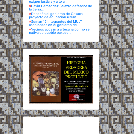
exigen justicia y alto a...
※
David Hernández Salazar, defensor de
la tierra...
※
Desdeña el gobierno de Oaxaca
proyecto de educación altern...
※
Suman 12 integrantes del MULT
asesinados en el gobierno de J...
※
Vecinos acosan a artesana por no ser
nativa de pueblo oaxaqu...