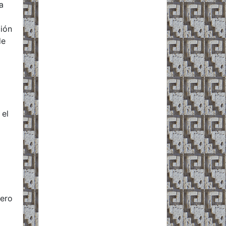
a
ción
de
 el
rero