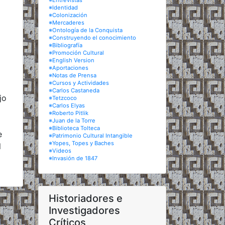
※Entrevistas
※Identidad
※Colonización
※Mercaderes
※Ontología de la Conquista
※Construyendo el conocimiento
※Bibliografía
※Promoción Cultural
※English Version
※Aportaciones
※Notas de Prensa
※Cursos y Actividades
※Carlos Castaneda
jo
※Tetzcoco
※Carlos Elyas
※Roberto Pitlik
※Juan de la Torre
※Biblioteca Tolteca
e
※Patrimonio Cultural Intangible
※Yopes, Topes y Baches
l
※Videos
※Invasión de 1847
Historiadores e
Investigadores
Críticos