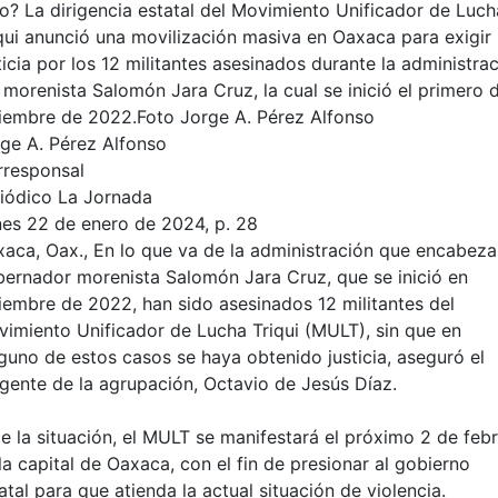
o? La dirigencia estatal del Movimiento Unificador de Luch
qui anunció una movilización masiva en Oaxaca para exigir
ticia por los 12 militantes asesinados durante la administra
 morenista Salomón Jara Cruz, la cual se inició el primero 
iembre de 2022.Foto Jorge A. Pérez Alfonso
ge A. Pérez Alfonso
rresponsal
iódico La Jornada
es 22 de enero de 2024, p. 28
aca, Oax., En lo que va de la administración que encabeza
ernador morenista Salomón Jara Cruz, que se inició en
iembre de 2022, han sido asesinados 12 militantes del
imiento Unificador de Lucha Triqui (MULT), sin que en
guno de estos casos se haya obtenido justicia, aseguró el
igente de la agrupación, Octavio de Jesús Díaz.
e la situación, el MULT se manifestará el próximo 2 de feb
la capital de Oaxaca, con el fin de presionar al gobierno
atal para que atienda la actual situación de violencia.