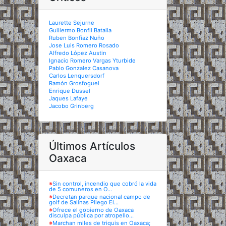
Laurette Sejurne
Guillermo Bonfil Batalla
Ruben Bonfiaz Nuño
Jose Luis Romero Rosado
Alfredo López Austin
Ignacio Romero Vargas Yturbide
Pablo Gonzalez Casanova
Carlos Lenquersdorf
Ramón Grosfoguel
Enrique Dussel
Jaques Lafaye
Jacobo Grinberg
Últimos Artículos
Oaxaca
※
Sin control, incendio que cobró la vida
de 5 comuneros en O...
※
Decretan parque nacional campo de
golf de Salinas Pliego El...
※
Ofrece el gobierno de Oaxaca
disculpa pública por atropello...
※
Marchan miles de triquis en Oaxaca;