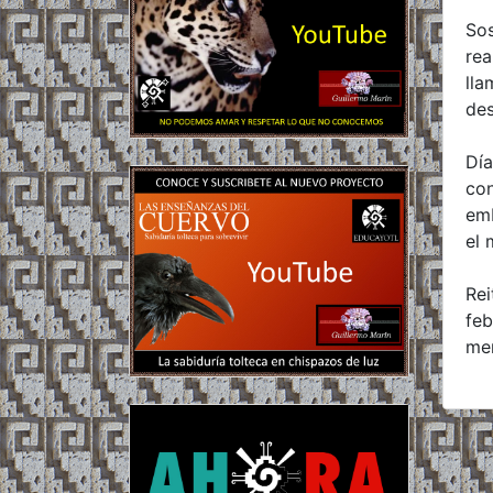
Sos
rea
lla
des
Día
con
emb
el 
Rei
feb
mer