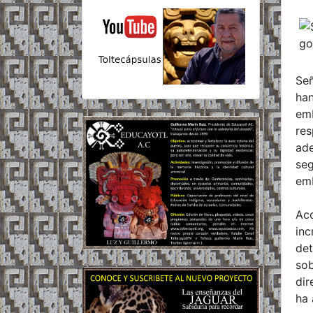
Señ
han
emb
res
ade
seg
em
Aco
inc
det
sob
dir
ha 