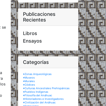
Publicaciones
Recientes
z se
Libros
Ensayos
Categorías
ia
※Zonas Arqueológicas
ra
※Museos
※Murales
los
※Códices
※Culturas Ancestrales Prehispánicas
※Pueblos Indígenas
no
※Filosofía del Anáhuac
※Historiadores e Investigadores
※Civilización del Anáhuac