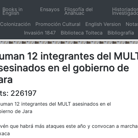
Books in
Ensayos
Filosofía del
Historiado
English
Anáhuac
Investigad
Colonización
Promoción Cultural
English Version
Nota
Invasión 1847
Biblioteca Tolteca
Bibliografía
uman 12 integrantes del MUL
sesinados en el gobierno de
ara
ts: 226197
vén que habrá más ataques este año y convocan a marcha
xaca