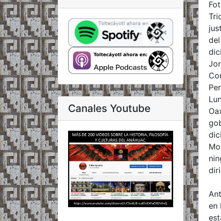
Fot
Tri
jus
del
dic
Jor
Co
Per
Lun
Canales Youtube
Oax
gob
dic
Mov
nin
dir
Ant
en 
est