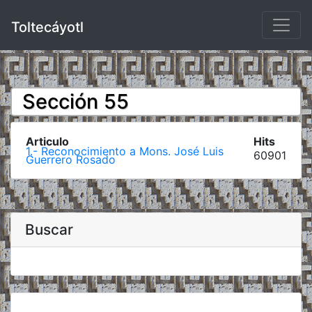
Toltecáyotl
Sección 55
Articulo
Hits
1.- Reconocimiento a Mons. José Luis
60901
Guerrero Rosado
Buscar