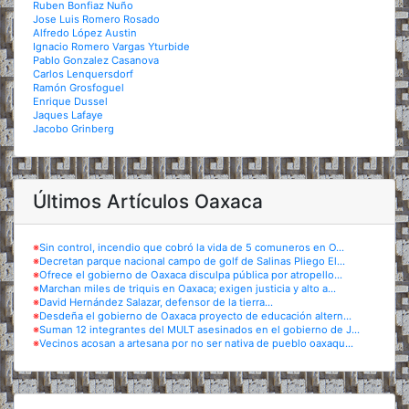
Ruben Bonfiaz Nuño
Jose Luis Romero Rosado
Alfredo López Austin
Ignacio Romero Vargas Yturbide
Pablo Gonzalez Casanova
Carlos Lenquersdorf
Ramón Grosfoguel
Enrique Dussel
Jaques Lafaye
Jacobo Grinberg
Últimos Artículos Oaxaca
※
Sin control, incendio que cobró la vida de 5 comuneros en O...
※
Decretan parque nacional campo de golf de Salinas Pliego El...
※
Ofrece el gobierno de Oaxaca disculpa pública por atropello...
※
Marchan miles de triquis en Oaxaca; exigen justicia y alto a...
※
David Hernández Salazar, defensor de la tierra...
※
Desdeña el gobierno de Oaxaca proyecto de educación altern...
※
Suman 12 integrantes del MULT asesinados en el gobierno de J...
※
Vecinos acosan a artesana por no ser nativa de pueblo oaxaqu...