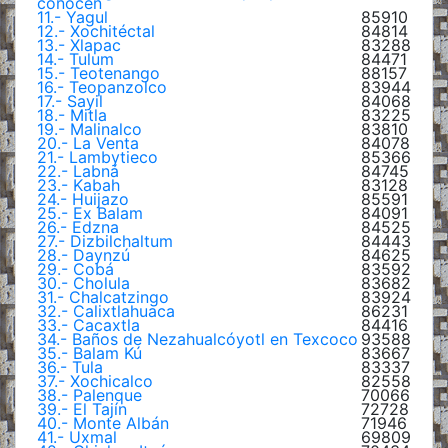
conocen
11.- Yagul
85910
12.- Xochitéctal
84814
13.- Xlapac
83288
14.- Tulum
84471
15.- Teotenango
88157
16.- Teopanzolco
83944
17.- Sayil
84068
18.- Mitla
83225
19.- Malinalco
83810
20.- La Venta
84078
21.- Lambytieco
85366
22.- Labná
84745
23.- Kabah
83128
24.- Huijazo
85591
25.- Ex Balam
84091
26.- Edzna
84525
27.- Dizbilchaltum
84443
28.- Daynzú
84625
29.- Cobá
83592
30.- Cholula
83682
31.- Chalcatzingo
83924
32.- Calixtlahuaca
86231
33.- Cacaxtla
84416
34.- Baños de Nezahualcóyotl en Texcoco
93588
35.- Balam Kú
83667
36.- Tula
83337
37.- Xochicalco
82558
38.- Palenque
70066
39.- El Tajín
72728
40.- Monte Albán
71946
41.- Uxmal
69809