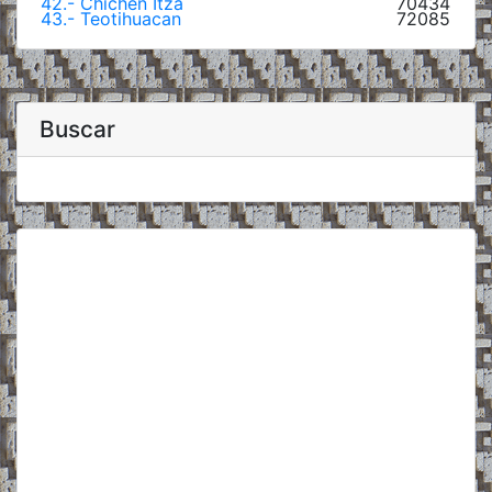
42.- Chichen Itzá
70434
43.- Teotihuacan
72085
Buscar