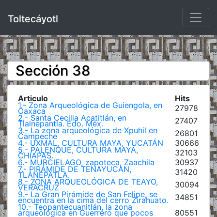
Toltecáyotl
Sección 38
Articulo
Hits
1.- Zona Arqueológica de Guiengola, en
27978
Oaxaca
2.- Santa Cecilia Acatitlán, en
27407
Tlalnepantla. Edo. Méx.
3.- La zona arqueológica de Xpuhil en
26801
Campeche
4.- UXMAL, CULTURA MAYA, YUCATÁN
30666
5.- PALENQUE, CULTURA MAYA,
32103
CHIAPAS.
6.- MURCIELAGO, zapoteca, Zaachila
30937
7.- PIRÁMIDE DE TENAYUCAN,
31420
TLANEPATLA.
8.- ZONA ARQUEOLÓGICA DE TEAYO,
30094
VERACRUZ
9.- La Gran Pirámide de San Felipe, se
34851
encuentra en la cima del cerro Zirahuato.
10.- Teopantecuanitlán, la zona
arqueológica en Guerrero que pocos
80551