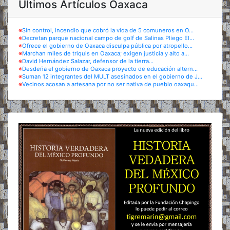
Últimos Artículos Oaxaca
※
Sin control, incendio que cobró la vida de 5 comuneros en O...
※
Decretan parque nacional campo de golf de Salinas Pliego El...
※
Ofrece el gobierno de Oaxaca disculpa pública por atropello...
※
Marchan miles de triquis en Oaxaca; exigen justicia y alto a...
※
David Hernández Salazar, defensor de la tierra...
※
Desdeña el gobierno de Oaxaca proyecto de educación altern...
※
Suman 12 integrantes del MULT asesinados en el gobierno de J...
※
Vecinos acosan a artesana por no ser nativa de pueblo oaxaqu...