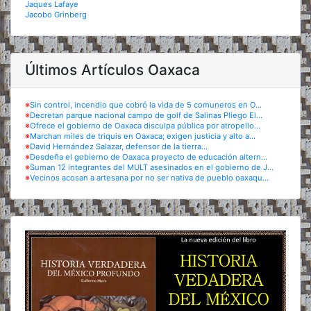
Jaques Lafaye
Jacobo Grinberg
Últimos Artículos Oaxaca
※
Sin control, incendio que cobró la vida de 5 comuneros en O...
※
Decretan parque nacional campo de golf de Salinas Pliego El...
※
Ofrece el gobierno de Oaxaca disculpa pública por atropello...
※
Marchan miles de triquis en Oaxaca; exigen justicia y alto a...
※
David Hernández Salazar, defensor de la tierra...
※
Desdeña el gobierno de Oaxaca proyecto de educación altern...
※
Suman 12 integrantes del MULT asesinados en el gobierno de J...
※
Vecinos acosan a artesana por no ser nativa de pueblo oaxaqu...