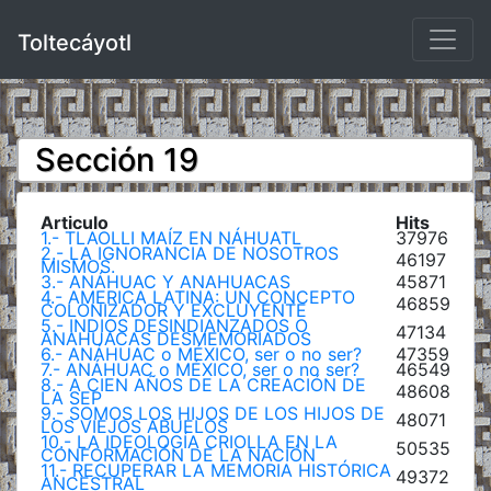
Toltecáyotl
Sección 19
Articulo
Hits
1.- TLAOLLI MAÍZ EN NÁHUATL
37976
2.- LA IGNORANCIA DE NOSOTROS
46197
MISMOS.
3.- ANÁHUAC Y ANAHUACAS
45871
4.- AMERICA LATINA: UN CONCEPTO
46859
COLONIZADOR Y EXCLUYENTE
5.- INDIOS DESINDIANZADOS O
47134
ANAHUACAS DESMEMORIADOS
6.- ANÁHUAC o MÉXICO, ser o no ser?
47359
7.- ANÁHUAC o MÉXICO, ser o no ser?
46549
8.- A CIEN AÑOS DE LA CREACIÓN DE
48608
LA SEP
9.- SOMOS LOS HIJOS DE LOS HIJOS DE
48071
LOS VIEJOS ABUELOS
10.- LA IDEOLOGÍA CRIOLLA EN LA
50535
CONFORMACIÓN DE LA NACIÓN
11.- RECUPERAR LA MEMORIA HISTÓRICA
49372
ANCESTRAL