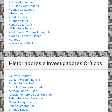
※Notas de Prensa
※Cursos y Actividades
※Carlos Castaneda
※Tetzcoco
※Carlos Elyas
※Roberto Pitlik
※Juan de la Torre
※Biblioteca Tolteca
※Patrimonio Cultural Intangible
※Yopes, Topes y Baches
※Videos
※Invasión de 1847
Historiadores e Investigadores Críticos
Laurette Sejurne
Guillermo Bonfil Batalla
Ruben Bonfiaz Nuño
Jose Luis Romero Rosado
Alfredo López Austin
Ignacio Romero Vargas Yturbide
Pablo Gonzalez Casanova
Carlos Lenquersdorf
Ramón Grosfoguel
Enrique Dussel