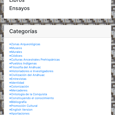
Libros
Ensayos
Categorías
※Zonas Arqueológicas
※Museos
※Murales
※Códices
※Culturas Ancestrales Prehispánicas
※Pueblos Indígenas
※Filosofía del Anáhuac
※Historiadores e Investigadores
※Civilización del Anáhuac
※Entrevistas
※Identidad
※Colonización
※Mercaderes
※Ontología de la Conquista
※Construyendo el conocimiento
※Bibliografía
※Promoción Cultural
※English Version
※Aportaciones