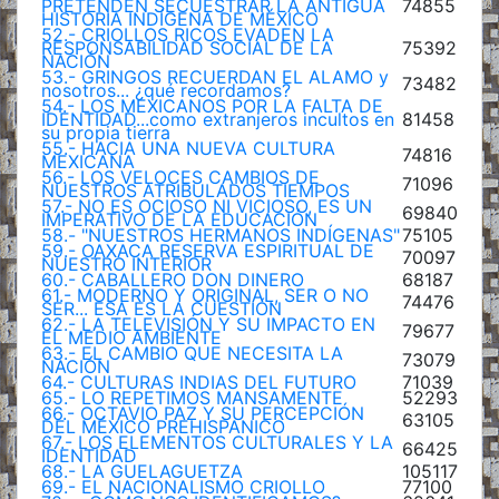
PRETENDEN SECUESTRAR LA ANTIGUA
74855
HISTORIA INDÍGENA DE MÉXICO
52.- CRIOLLOS RICOS EVADEN LA
RESPONSABILIDAD SOCIAL DE LA
75392
NACIÓN
53.- GRINGOS RECUERDAN EL ALAMO y
73482
nosotros... ¿qué recordamos?
54.- LOS MEXICANOS POR LA FALTA DE
IDENTIDAD...como extranjeros incultos en
81458
su propia tierra
55.- HACIA UNA NUEVA CULTURA
74816
MEXICANA
56.- LOS VELOCES CAMBIOS DE
71096
NUESTROS ATRIBULADOS TIEMPOS
57.- NO ES OCIOSO NI VICIOSO, ES UN
69840
IMPERATIVO DE LA EDUCACIÓN
58.- "NUESTROS HERMANOS INDÍGENAS"
75105
59.- OAXACA RESERVA ESPIRITUAL DE
70097
NUESTRO INTERIOR
60.- CABALLERO DON DINERO
68187
61.- MODERNO Y ORIGINAL, SER O NO
74476
SER... ESA ES LA CUESTIÓN
62.- LA TELEVISIÓN Y SU IMPACTO EN
79677
EL MEDIO AMBIENTE
63.- EL CAMBIO QUE NECESITA LA
73079
NACIÓN
64.- CULTURAS INDIAS DEL FUTURO
71039
65.- LO REPETIMOS MANSAMENTE
52293
66.- OCTAVIO PAZ Y SU PERCEPCIÓN
63105
DEL MÉXICO PREHISPANICO
67.- LOS ELEMENTOS CULTURALES Y LA
66425
IDENTIDAD
68.- LA GUELAGUETZA
105117
69.- EL NACIONALISMO CRIOLLO
77100