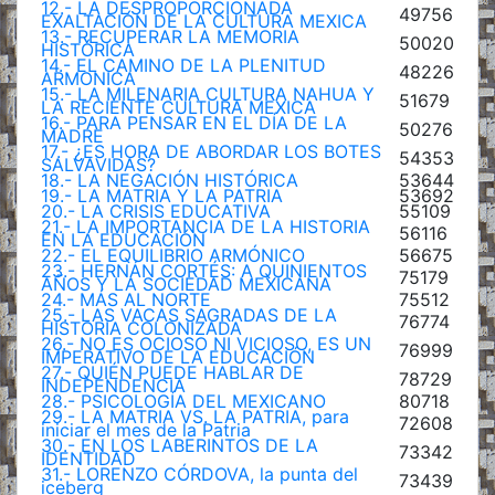
12.- LA DESPROPORCIONADA
49756
EXALTACIÓN DE LA CULTURA MEXICA
13.- RECUPERAR LA MEMORIA
50020
HISTÓRICA
14.- EL CAMINO DE LA PLENITUD
48226
ARMONICA
15.- LA MILENARIA CULTURA NAHUA Y
51679
LA RECIENTE CULTURA MEXICA
16.- PARA PENSAR EN EL DÍA DE LA
50276
MADRE
17.- ¿ES HORA DE ABORDAR LOS BOTES
54353
SALVAVIDAS?
18.- LA NEGACIÓN HISTÓRICA
53644
19.- LA MATRIA Y LA PATRIA
53692
20.- LA CRISIS EDUCATIVA
55109
21.- LA IMPORTANCIA DE LA HISTORIA
56116
EN LA EDUCACIÓN
22.- EL EQUILIBRIO ARMÓNICO
56675
23.- HERNÁN CORTÉS: A QUINIENTOS
75179
AÑOS Y LA SOCIEDAD MEXICANA
24.- MÁS AL NORTE
75512
25.- LAS VACAS SAGRADAS DE LA
76774
HISTORIA COLONIZADA
26.- NO ES OCIOSO NI VICIOSO, ES UN
76999
IMPERATIVO DE LA EDUCACIÓN
27.- QUIÉN PUEDE HABLAR DE
78729
INDEPENDENCIA
28.- PSICOLOGÍA DEL MEXICANO
80718
29.- LA MATRIA VS. LA PATRIA, para
72608
iniciar el mes de la Patria
30.- EN LOS LABERINTOS DE LA
73342
IDENTIDAD
31.- LORENZO CÓRDOVA, la punta del
73439
iceberg