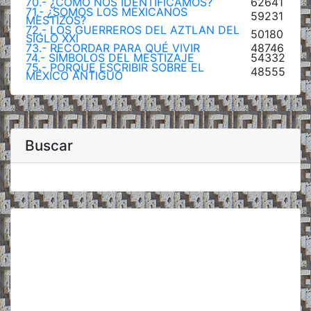
70.- ¿CÓMO NOS IDENTIFICAMOS?
62641
71.- ¿SOMOS LOS MEXICANOS
59231
MESTIZOS?
72.- LOS GUERREROS DEL AZTLAN DEL
50180
SIGLO XXI
73.- RECORDAR PARA QUÉ VIVIR
48746
74.- SÍMBOLOS DEL MESTIZAJE
54332
75.- PORQUE ESCRIBIR SOBRE EL
48555
MÉXICO ANTIGUO
Buscar