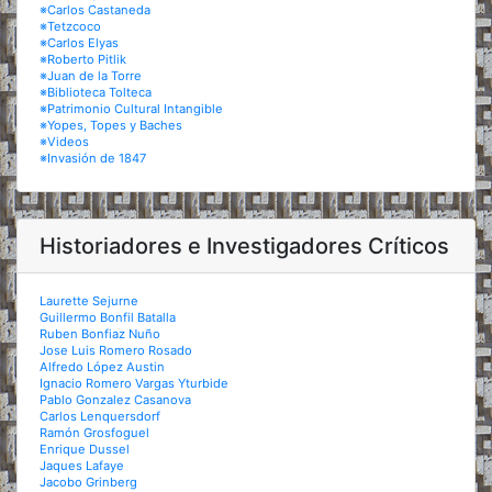
※Carlos Castaneda
※Tetzcoco
※Carlos Elyas
※Roberto Pitlik
※Juan de la Torre
※Biblioteca Tolteca
※Patrimonio Cultural Intangible
※Yopes, Topes y Baches
※Videos
※Invasión de 1847
Historiadores e Investigadores Críticos
Laurette Sejurne
Guillermo Bonfil Batalla
Ruben Bonfiaz Nuño
Jose Luis Romero Rosado
Alfredo López Austin
Ignacio Romero Vargas Yturbide
Pablo Gonzalez Casanova
Carlos Lenquersdorf
Ramón Grosfoguel
Enrique Dussel
Jaques Lafaye
Jacobo Grinberg