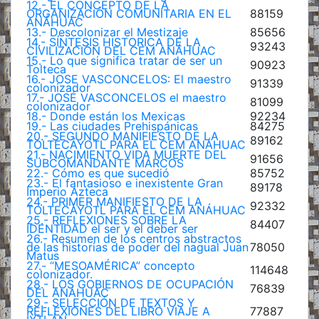
12.- EL CONCEPTO DE LA
ORGANIZACIÓN COMUNITARIA EN EL
88159
ANÁHUAC
13.- Descolonizar el Mestizaje
85656
14.- SÍNTESIS HISTORICA DE LA
93243
CIVILIZACIÓN DEL CEM ANÁHUAC
15.- Lo que significa tratar de ser un
90923
Tolteca
16.- JOSE VASCONCELOS: El maestro
91339
colonizador
17.- JOSÉ VASCONCELOS el maestro
81099
colonizador
18.- Donde están los Mexicas
92234
19.- Las ciudades Prehispánicas
84275
20.- SEGUNDO MANIFIESTO DE LA
89162
TOLTECÁYOTL PARA EL CEM ANÁHUAC
21.- NACIMIENTO VIDA MUERTE DEL
91656
SUBCOMANDANTE MARCOS
22.- Cómo es que sucedió
85752
23.- El fantasioso e inexistente Gran
89178
Imperio Azteca
24.- PRIMER MANIFIESTO DE LA
92332
TOLTECÁYOTL PARA EL CEM ANÁHUAC
25.- REFLEXIONES SOBRE LA
84407
IDENTIDAD el ser y el deber ser
26.- Resumen de los centros abstractos
de las historias de poder del nagual Juan
78050
Matus
27.- “MESOAMÉRICA” concepto
114648
colonizador.
28.- LOS GOBIERNOS DE OCUPACIÓN
76839
DEL ANÁHUAC
29.- SELECCIÓN DE TEXTOS Y
REFLEXIONES DEL LIBRO VIAJE A
77887