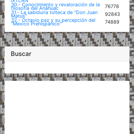
IXTLÁN
30.- Conocimiento y revaloración de la
76778
filosofía del Anáhuac
31.- La sabiduria tolteca de "Don Juan
92843
Matus"
32.- Octavio paz y su percepción del
74889
"Mexico Prehispánico"
Buscar