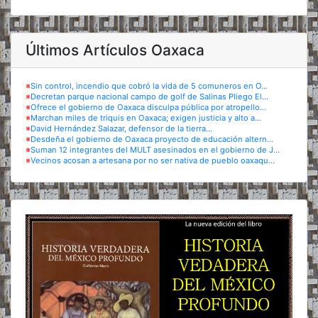
Últimos Artículos Oaxaca
※
Sin control, incendio que cobró la vida de 5 comuneros en O...
※
Decretan parque nacional campo de golf de Salinas Pliego El...
※
Ofrece el gobierno de Oaxaca disculpa pública por atropello...
※
Marchan miles de triquis en Oaxaca; exigen justicia y alto a...
※
David Hernández Salazar, defensor de la tierra...
※
Desdeña el gobierno de Oaxaca proyecto de educación altern...
※
Suman 12 integrantes del MULT asesinados en el gobierno de J...
※
Vecinos acosan a artesana por no ser nativa de pueblo oaxaqu...