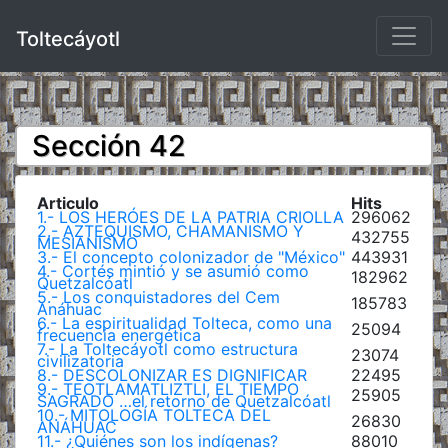
Toltecáyotl
Sección 42
Articulo
Hits
1.- LOS HERÓES DE LA PATRIA CRIOLLA
296062
2.- AZTEQUISMO, CHAMANISMO Y
432755
MESIANISMO
3.- El concepto colonizador de "México"
443931
4.- Cortés mintió y se asumió como
182962
Quetzalcóatl
5.- Los conquistadores del Cem
185783
Anáhuac
6.- La espiritualidad Tolteca, como una
25094
frecuencia energética
7.- La Toltecáyotl como estructura
23074
civilizatoria
8.- DESCOLONIZAR ES DIGNIFICAR
22495
9.- TEOTLAMATLIZTLI, EL TIEMPO
25905
SAGRADO …el retorno de Quetzalcóatl
10.- MITOLOGÍA TOLTECA DEL
26830
ANÁHUAC
11.- ¿Quiénes son los indígenas?
88010