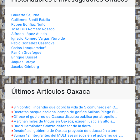
Laurette Sejurne
Guillermo Bonfil Batalla
Ruben Bonfiaz Nuño
Jose Luis Romero Rosado
Alfredo López Austin
Ignacio Romero Vargas Yturbide
Pablo Gonzalez Casanova
Carlos Lenquersdorf
Ramón Grosfoguel
Enrique Dussel
Jaques Lafaye
Jacobo Grinberg
Últimos Artículos Oaxaca
※
Sin control, incendio que cobró la vida de 5 comuneros en O...
※
Decretan parque nacional campo de golf de Salinas Pliego El...
※
Ofrece el gobierno de Oaxaca disculpa pública por atropello...
※
Marchan miles de triquis en Oaxaca; exigen justicia y alto a...
※
David Hernández Salazar, defensor de la tierra...
※
Desdeña el gobierno de Oaxaca proyecto de educación altern...
※
Suman 12 integrantes del MULT asesinados en el gobierno de J...