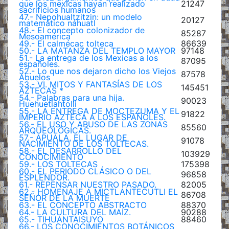
que los mexicas hayan realizado
21247
sacrificios humanos
47.- Nepohualtzitzin: un modelo
20127
matemático náhuatl
48.- El concepto colonizador de
85287
Mesoamérica
49.- El calmécac tolteca
86639
50.- LA MATANZA DEL TEMPLO MAYOR
97148
51.- La entrega de los Mexicas a los
87095
españoles.
52.- Lo que nos dejaron dicho los Viejos
87578
Abuelos
53.- VI. MITOS Y FANTASÍAS DE LOS
145451
AZTECAS *
54.- Palabras para una hija.
90023
Huehuetlahtolli
55.- LA ENTREGA DE MOCTEZUMA Y EL
91822
IMPERIO AZTECA A LOS ESPAÑOLES.
56.- EL USO Y ABUSO DE LAS ZONAS
85560
ARQUEOLÓGICAS.
57.- APUALA, EL LUGAR DE
91078
NACIMIENTO DE LOS TOLTECAS.
58.- EL DESARROLLO DEL
103929
CONOCIMIENTO
59.- LOS TOLTECAS
175398
60.- EL PERIODO CLÁSICO O DEL
96858
ESPLENDOR.
61.- REPENSAR NUESTRO PASADO.
82005
62.- HOMENAJE A MICTLANTECUTLI EL
86708
SEÑOR DE LA MUERTE
63.- EL CONCEPTO ABSTRACTO
88370
64.- LA CULTURA DEL MAÍZ.
90288
65.- TIHUANTAISUYO
88460
66.- LOS CONOCIMIENTOS BOTÁNICOS