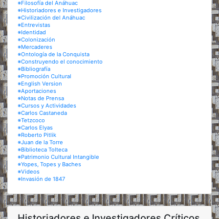
※Filosofía del Anáhuac
※Historiadores e Investigadores
※Civilización del Anáhuac
※Entrevistas
※Identidad
※Colonización
※Mercaderes
※Ontología de la Conquista
※Construyendo el conocimiento
※Bibliografía
※Promoción Cultural
※English Version
※Aportaciones
※Notas de Prensa
※Cursos y Actividades
※Carlos Castaneda
※Tetzcoco
※Carlos Elyas
※Roberto Pitlik
※Juan de la Torre
※Biblioteca Tolteca
※Patrimonio Cultural Intangible
※Yopes, Topes y Baches
※Videos
※Invasión de 1847
Historiadores e Investigadores Críticos