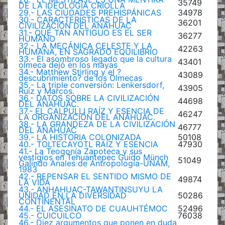
35749
DE LA IDEOLOGÍA CRIOLLA
29.- LAS CIUDADES PREHISPÁNICAS
34978
30.- CARACTERÍSTÍCAS DE LA
36201
CIVILIZACIÓN DEL ANÁHUAC
31.- QUÉ TAN ANTIGUO ES EL SER
36277
HUMANO
32.- LA MECÁNICA CELESTE Y LA
42263
HUMANA, EN SAGRADO EQUILIBRIO
33.- El asombroso legado que la cultura
43401
olmeca dejó en los mayas
34.- Matthew Stirling y el ?
43089
descubrimiento? de los Olmecas
35.- La triple conversión: Lenkersdorf,
43905
Ruiz y Marcos.
36.- DATOS SOBRE LA CIVILIZACIÓN
44698
DEL ANÁHUAC.
37.- EL CALPULLI RAÍZ Y ESENCIA DE
46247
LA ORGANIZACIÓN DEL ANÁHUAC.
38.- LA GRANDEZA DE LA CIVILIZACIÓN
46777
DEL ANAHUAC
39.- LA HISTORIA COLONIZADA
50108
40.- TOLTECAYOTL RAÍZ Y ESENCIA
47930
41.- La Teogonía Zapoteca y sus
vestigios en Tehuantepec Guido Münch
51049
Galindo Anales de Antropología-UNAM,
1983
42.- REPENSAR EL SENTIDO MISMO DE
49874
LA VIDA
43.- ANHAHUAC-TAWANTINSUYU LA
UNIDAD EN LA DIVERSIDAD
50286
CONTINENTAL
44.- EL ASESINATO DE CUAUHTÉMOC
52496
45.- CUICUILCO
76038
46.- Diez argumentos que ponen en duda