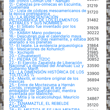
del Tronco Comun Ute - Nahuatl
11.- Cabezas pre-olmecas en Escuintla,
31219
Guatemala
12.- Lista de códices mesoamericanos de
31720
la época prehispánica
13.- LA REPRESENTACIÓN
PICTOGRÁFICA DE LOS ELEMENTOS
31482
ASTRALES Y SUS NOMBRES
14.- El Silbato fue inventado por los
31928
Olmecas
15.- KABAH Mano poderosa
30222
16.- Descubren que el calendario maya
consistía de 819 días realmente, y estaba
30576
alienado a los planetas
17.- El tejate. La evidencia arqueológica
31864
18.- Mascarones de Kohunlich
31114
19.- Xochipilli
31985
20.- Cihuateteotl
31975
21.- PIEDRA DE TÍZOC
30852
22.- El Ejercito Zapatista de Liberación
Nacional La dignidad del Anahuac Luz y
33590
Guillermo Marín
23.- LA DIMENSIÓN HISTÓRICA DE LOS
33900
TOLTECAS ½
24.- Mexitli, el nombre original de los
36894
mexicas
25.- Entre de Moctezuma a Hernán
Cortés, creyendo que él era el
35702
embajador de Quetzalcóatl, mentira
inventada por Malinche.
26.- Mitla y la xicalcoliuhqui. Mauricio
34867
Orozpe
27.- TENAMAZTLE, EL REBELDE
35120
CAXCÁN
28.- EL MESTIZAJE ES UNA MENTIRA