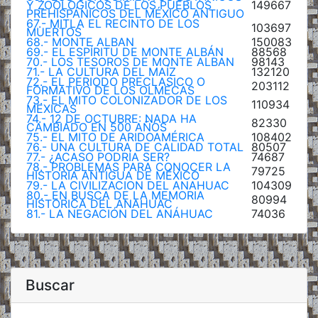
Y ZOOLÓGICOS DE LOS PUEBLOS
149667
PREHISPÁNICOS DEL MÉXICO ANTIGUO
67.- MITLA EL RECINTO DE LOS
103697
MUERTOS
68.- MONTE ALBAN
150083
69.- EL ESPÍRITU DE MONTE ALBÁN
88568
70.- LOS TESOROS DE MONTE ALBAN
98143
71.- LA CULTURA DEL MAÍZ
132120
72.- EL PERIODO PRECLASICO O
203112
FORMATIVO DE LOS OLMECAS
73.- EL MITO COLONIZADOR DE LOS
110934
MEXICAS
74.- 12 DE OCTUBRE: NADA HA
82330
CAMBIADO EN 500 AÑOS
75.- EL MITO DE ARIDOAMÉRICA
108402
76.- UNA CULTURA DE CALIDAD TOTAL
80507
77.- ¿ACASO PODRÍA SER?
74687
78.- PROBLEMAS PARA CONOCER LA
79725
HISTORIA ANTIGUA DE MÉXICO
79.- LA CIVILIZACION DEL ANAHUAC
104309
80.- EN BUSCA DE LA MEMORIA
80994
HISTORICA DEL ANAHUAC
81.- LA NEGACIÓN DEL ANÁHUAC
74036
Buscar