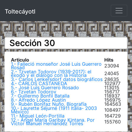
Toltecáyotl
Sección 30
Articulo
Hits
1.- Falleció monseñor José Luis Guerrero
23094
Rosad
2.- Tzvetan Todorov (1939-2017): el
24045
éxodo y el diálogo con la Historia
3.- Carlos Lenkersdorf datos biográficos
28635
4.- CARLOS CASTANEDA
102977
5.- José Luís Guerrero Rosado
113015
6.- Tzvetan Todorov
156717
7.- Guillermo Bonfil Batalla
118937
8.- Alfredo López Austin
156975
9.- Rubén Bonifaz Nuño. Biografía
164563
10.- Laurette Séjurné (1911 Italia- 2003
108497
México)
11.- Miguel León-Portilla
164729
12.- Ángel María Garibay Kintana. Por
155760
Víctor Manuel Hernández Torres