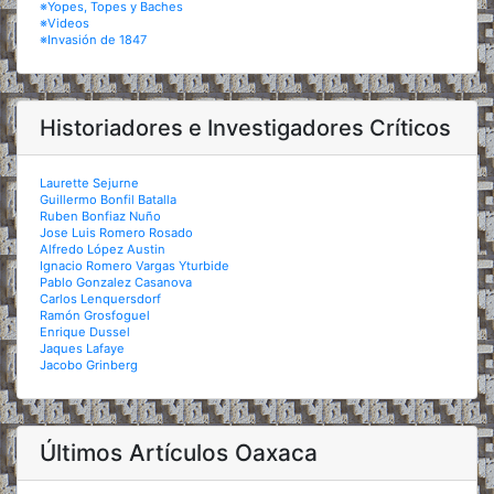
※Yopes, Topes y Baches
※Videos
※Invasión de 1847
Historiadores e Investigadores Críticos
Laurette Sejurne
Guillermo Bonfil Batalla
Ruben Bonfiaz Nuño
Jose Luis Romero Rosado
Alfredo López Austin
Ignacio Romero Vargas Yturbide
Pablo Gonzalez Casanova
Carlos Lenquersdorf
Ramón Grosfoguel
Enrique Dussel
Jaques Lafaye
Jacobo Grinberg
Últimos Artículos Oaxaca