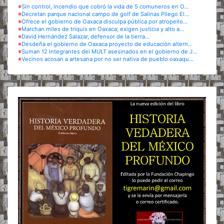
※
Sin control, incendio que cobró la vida de 5 comuneros en O...
※
Decretan parque nacional campo de golf de Salinas Pliego El...
※
Ofrece el gobierno de Oaxaca disculpa pública por atropello...
※
Marchan miles de triquis en Oaxaca; exigen justicia y alto a...
※
David Hernández Salazar, defensor de la tierra...
※
Desdeña el gobierno de Oaxaca proyecto de educación altern...
※
Suman 12 integrantes del MULT asesinados en el gobierno de J...
※
Vecinos acosan a artesana por no ser nativa de pueblo oaxaqu...