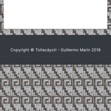
Copyright © Toltecáyotl - Guillermo Marín 2018