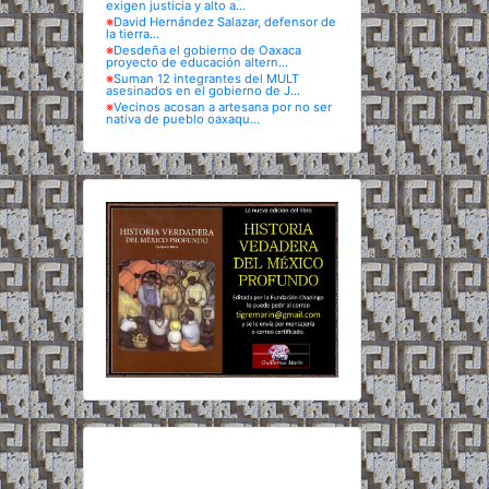
exigen justicia y alto a...
※
David Hernández Salazar, defensor de
la tierra...
※
Desdeña el gobierno de Oaxaca
proyecto de educación altern...
※
Suman 12 integrantes del MULT
asesinados en el gobierno de J...
※
Vecinos acosan a artesana por no ser
nativa de pueblo oaxaqu...