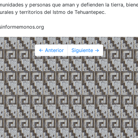
unidades y personas que aman y defienden la tierra, bien
urales y territorios del Istmo de Tehuantepec.
sinformemonos.org
← Anterior
Siguiente →