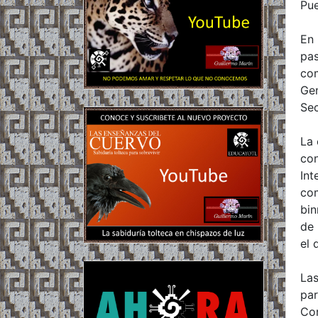
Pue
En 
pas
com
Gen
Sec
La 
con
Int
com
bin
de 
el 
Las
par
Cor