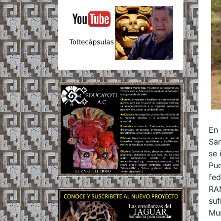
En 
San
se 
Pue
fed
RA
suf
Mun