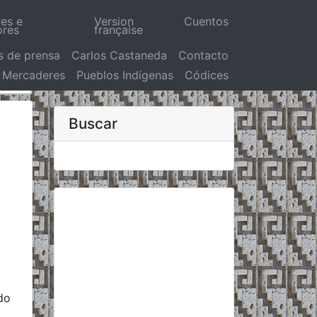
res e
Version
Cuentos
ores
française
s de prensa
Carlos Castaneda
Contacto
Mercaderes
Pueblos Indígenas
Códices
Buscar
do