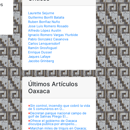
es
Laurette Sejurne
Guillermo Bonfil Batalla
Ruben Bonfiaz Nuño
Jose Luis Romero Rosado
Alfredo López Austin
Ignacio Romero Vargas Yturbide
Pablo Gonzalez Casanova
Carlos Lenquersdorf
Ramón Grosfoguel
Enrique Dussel
Jaques Lafaye
Jacobo Grinberg
Últimos Artículos
Oaxaca
※
Sin control, incendio que cobró la vida
de 5 comuneros en O...
※
Decretan parque nacional campo de
golf de Salinas Pliego El...
※
Ofrece el gobierno de Oaxaca
disculpa pública por atropello...
※
Marchan miles de triquis en Oaxaca;