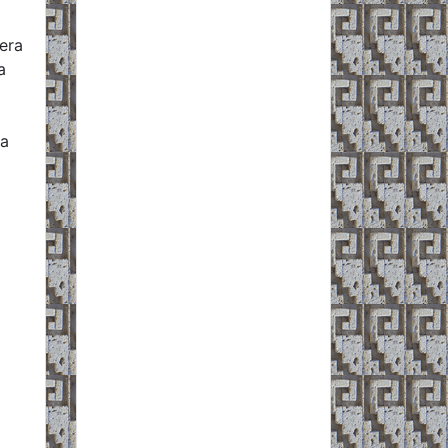
era
a
ta