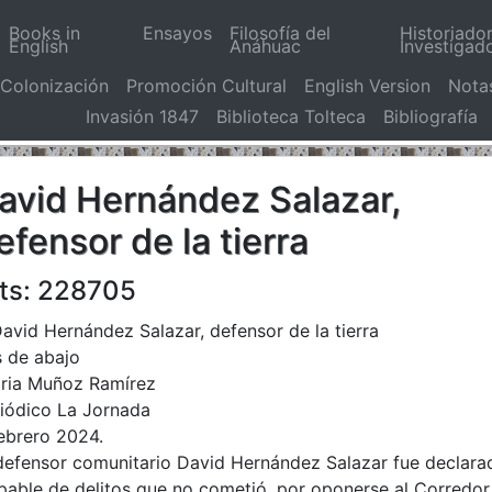
Books in
Ensayos
Filosofía del
Historiado
English
Anáhuac
Investigad
Colonización
Promoción Cultural
English Version
Nota
Invasión 1847
Biblioteca Tolteca
Bibliografía
avid Hernández Salazar,
efensor de la tierra
ts: 228705
 de abajo
oria Muñoz Ramírez
iódico La Jornada
ebrero 2024.
defensor comunitario David Hernández Salazar fue declara
pable de delitos que no cometió, por oponerse al Corredor