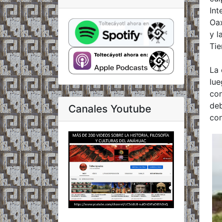
Int
Oax
y l
Tie
La 
lue
con
deb
Canales Youtube
con