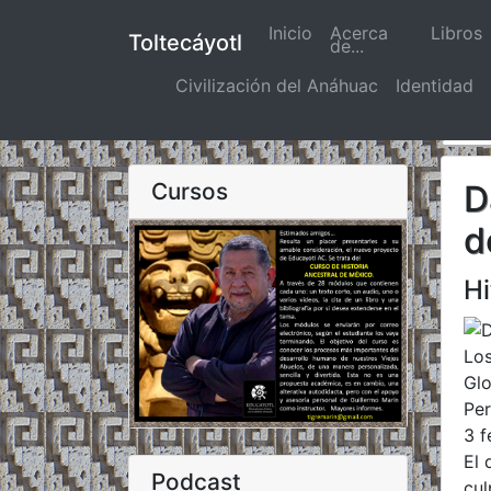
Inicio
(actual)
Acerca
Libros
Toltecáyotl
de...
Civilización del Anáhuac
Identidad
Cursos
D
d
Hi
Los
Gl
Per
3 f
El 
Podcast
cul