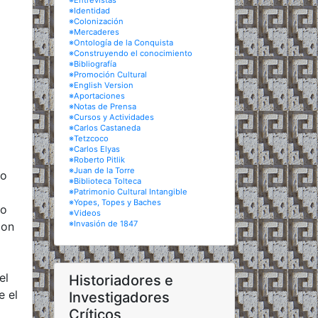
※Entrevistas
※Identidad
※Colonización
※Mercaderes
※Ontología de la Conquista
※Construyendo el conocimiento
※Bibliografía
※Promoción Cultural
※English Version
※Aportaciones
※Notas de Prensa
※Cursos y Actividades
※Carlos Castaneda
※Tetzcoco
※Carlos Elyas
※Roberto Pitlik
※Juan de la Torre
so
※Biblioteca Tolteca
※Patrimonio Cultural Intangible
※Yopes, Topes y Baches
lo
※Videos
※Invasión de 1847
con
el
Historiadores e
e el
Investigadores
Críticos