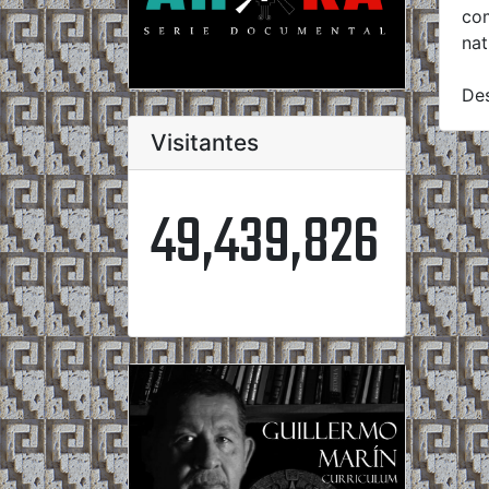
com
nat
De
Visitantes
49,439,826