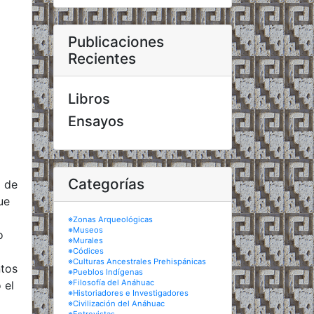
Publicaciones
Recientes
Libros
Ensayos
Categorías
o de
ue
※Zonas Arqueológicas
※Museos
o
※Murales
※Códices
※Culturas Ancestrales Prehispánicas
tos
※Pueblos Indígenas
※Filosofía del Anáhuac
 el
※Historiadores e Investigadores
※Civilización del Anáhuac