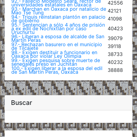
92.- Falleció Modesto Seara, rector de
42556
universidades estatales en Oaxaca
93.- Marchan en Oaxaca por natalicio de
42121
Mao Tse Tung
94.- Triquis reinstalan plantón en palacio
41098
de gobierno
95.- Sentencian a sólo 4 años de prisión
a ex edil de Nochixtlán por caso
40423
Uruchurtu
96.- Liberan a esposa de alcalde de San
39079
Martín Peras
97.- Rechazan basurero en el municipio
39118
de Tilcajete
98.- Exigen destituir a funcionario en
38733
Oaxaca por violar Ley Olimpia
99.- Exigen pesquisa sobre muerte de
40232
senegalés preso en Juchitán
100.- Exigen liberar a la esposa del edil
38888
de San Martín Peras, Oaxaca
Buscar