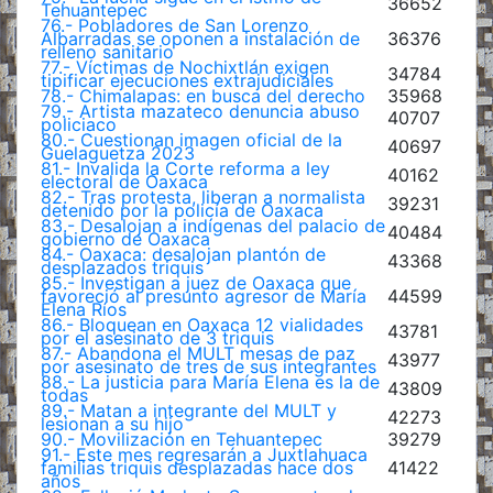
36652
Tehuantepec
76.- Pobladores de San Lorenzo
Albarradas se oponen a instalación de
36376
relleno sanitario
77.- Víctimas de Nochixtlán exigen
34784
tipificar ejecuciones extrajudiciales
78.- Chimalapas: en busca del derecho
35968
79.- Artista mazateco denuncia abuso
40707
policiaco
80.- Cuestionan imagen oficial de la
40697
Guelaguetza 2023
81.- Invalida la Corte reforma a ley
40162
electoral de Oaxaca
82.- Tras protesta, liberan a normalista
39231
detenido por la policía de Oaxaca
83.- Desalojan a indígenas del palacio de
40484
gobierno de Oaxaca
84.- Oaxaca: desalojan plantón de
43368
desplazados triquis
85.- Investigan a juez de Oaxaca que
favoreció al presunto agresor de María
44599
Elena Ríos
86.- Bloquean en Oaxaca 12 vialidades
43781
por el asesinato de 3 triquis
87.- Abandona el MULT mesas de paz
43977
por asesinato de tres de sus integrantes
88.- La justicia para María Elena es la de
43809
todas
89.- Matan a integrante del MULT y
42273
lesionan a su hijo
90.- Movilización en Tehuantepec
39279
91.- Este mes regresarán a Juxtlahuaca
familias triquis desplazadas hace dos
41422
años