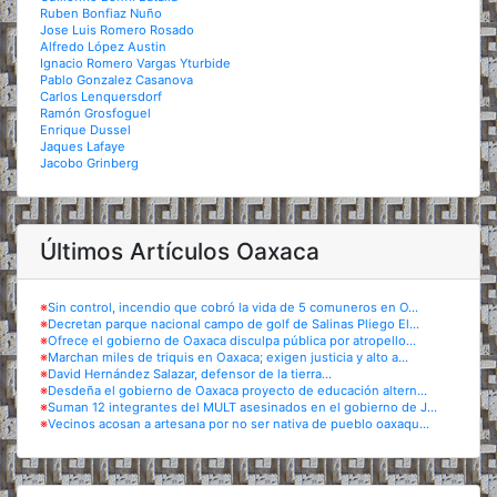
Ruben Bonfiaz Nuño
Jose Luis Romero Rosado
Alfredo López Austin
Ignacio Romero Vargas Yturbide
Pablo Gonzalez Casanova
Carlos Lenquersdorf
Ramón Grosfoguel
Enrique Dussel
Jaques Lafaye
Jacobo Grinberg
Últimos Artículos Oaxaca
※
Sin control, incendio que cobró la vida de 5 comuneros en O...
※
Decretan parque nacional campo de golf de Salinas Pliego El...
※
Ofrece el gobierno de Oaxaca disculpa pública por atropello...
※
Marchan miles de triquis en Oaxaca; exigen justicia y alto a...
※
David Hernández Salazar, defensor de la tierra...
※
Desdeña el gobierno de Oaxaca proyecto de educación altern...
※
Suman 12 integrantes del MULT asesinados en el gobierno de J...
※
Vecinos acosan a artesana por no ser nativa de pueblo oaxaqu...