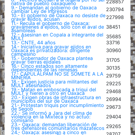
228857
nativa de pueblo oaxaqueño
9.- Demandan al gobierno de Oaxaca
230794
cambiar Ley de Ingresos
10.- El gobierno de Oaxaca no desiste de
227998
gravar ejidos, acusan
11.- Recula el gobierno de Oaxaca:
gravámenes a ejidos, sólo con el aval de
38451
asambleas
12.- Asesinan en Copala a integrante del
35685
MULT
13.- CNTE, 44 años
33716
14.- Iniciativa para gravar ejidos en
Oaxaca es privatizadora: dirigente
30960
campesino
15.- Gobernador de Oaxaca plantea
31705
gravar tierras ejidales
16.- Cinco estados son altamente
30135
dependientes de las remesas
17.- CAPULÁLPAM NO SE SOMETE A LA
29759
MINERÍA
18.- Exigen justicia para militantes del
29225
MULT asesinados
19.- Matan en emboscada a triqui del
29468
MULT y hieren a otro en Oaxaca
20.- Exigen obras de infraestructura en
26994
municipios del sur de Oaxaca
21.- Protestan triquis por incumplimiento
29673
de Segob
22.- Se informó a Jara del clima de
violencia en la Mixteca y no actuó:
29404
comisario
23.- Oaxaca: demandan liberación de
29265
tres defensores comunitarios mazatecos
24.- Oaxaca: asesinan a cinco en
28707