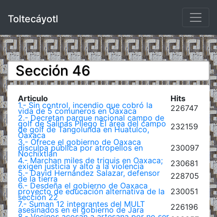
Toltecáyotl
Sección 46
Articulo
Hits
1.- Sin control, incendio que cobró la
226747
vida de 5 comuneros en Oaxaca
2.- Decretan parque nacional campo de
golf de Salinas Pliego El área del campo
232159
de golf de Tangolunda en Huatulco,
Oaxaca
3.- Ofrece el gobierno de Oaxaca
disculpa pública por atropellos en
230097
Nochixtlán
4.- Marchan miles de triquis en Oaxaca;
230681
exigen justicia y alto a la violencia
5.- David Hernández Salazar, defensor
228705
de la tierra
6.- Desdeña el gobierno de Oaxaca
proyecto de educación alternativa de la
230051
sección 22
7.- Suman 12 integrantes del MULT
226196
asesinados en el gobierno de Jara
8.- Vecinos acosan a artesana por no ser