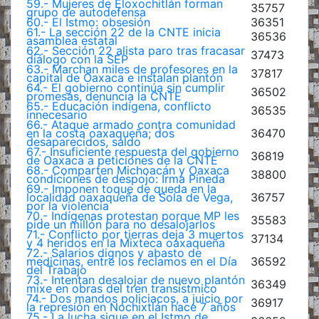
59.- Mujeres de Eloxochitlán forman
35757
grupo de autodefensa
60.- El Istmo: obsesión
36351
61.- La sección 22 de la CNTE inicia
36536
asamblea estatal
62.- Sección 22 alista paro tras fracasar
37473
diálogo con la SEP
63.- Marchan miles de profesores en la
37817
capital de Oaxaca e instalan plantón
64.- El gobierno continúa sin cumplir
36502
promesas, denuncia la CNTE
65.- Educación indígena, conflicto
36535
innecesario
66.- Ataque armado contra comunidad
en la costa oaxaqueña; dos
36470
desaparecidos, saldo
67.- Insuficiente respuesta del gobierno
36819
de Oaxaca a peticiones de la CNTE
68.- Comparten Michoacán y Oaxaca
38800
condiciones de despojo: Irma Pineda
69.- Imponen toque de queda en la
localidad oaxaqueña de Sola de Vega,
36757
por la violencia
70.- Indígenas protestan porque MP les
35583
pide un millón para no desalojarlos
71.- Conflicto por tierras deja 3 muertos
37134
y 4 heridos en la Mixteca oaxaqueña
72.- Salarios dignos y abasto de
medicinas, entre los reclamos en el Día
36592
del Trabajo
73.- Intentan desalojar de nuevo plantón
36349
mixe en obras del tren transístmico
74.- Dos mandos policiacos, a juicio por
36917
la represión en Nochixtlán hace 7 años
75.- La lucha sigue en el Istmo de