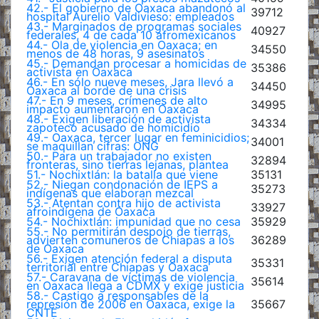
42.- El gobierno de Oaxaca abandonó al
39712
hospital Aurelio Valdivieso: empleados
43.- Marginados de programas sociales
40927
federales, 4 de cada 10 afromexicanos
44.- Ola de violencia en Oaxaca; en
34550
menos de 48 horas, 9 asesinatos
45.- Demandan procesar a homicidas de
35386
activista en Oaxaca
46.- En sólo nueve meses, Jara llevó a
34450
Oaxaca al borde de una crisis
47.- En 9 meses, crímenes de alto
34995
impacto aumentaron en Oaxaca
48.- Exigen liberación de activista
34334
zapoteco acusado de homicidio
49.- Oaxaca, tercer lugar en feminicidios;
34001
se maquillan cifras: ONG
50.- Para un trabajador no existen
32894
fronteras, sino tierras lejanas, plantea
51.- Nochixtlán: la batalla que viene
35131
52.- Niegan condonación de IEPS a
35273
indígenas que elaboran mezcal
53.- Atentan contra hijo de activista
33927
afroindígena de Oaxaca
54.- Nochixtlán: impunidad que no cesa
35929
55.- No permitirán despojo de tierras,
advierten comuneros de Chiapas a los
36289
de Oaxaca
56.- Exigen atención federal a disputa
35331
territorial entre Chiapas y Oaxaca
57.- Caravana de víctimas de violencia
35614
en Oaxaca llega a CDMX y exige justicia
58.- Castigo a responsables de la
represión de 2006 en Oaxaca, exige la
35667
CNTE