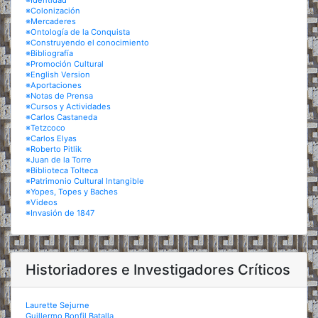
※Identidad
※Colonización
※Mercaderes
※Ontología de la Conquista
※Construyendo el conocimiento
※Bibliografía
※Promoción Cultural
※English Version
※Aportaciones
※Notas de Prensa
※Cursos y Actividades
※Carlos Castaneda
※Tetzcoco
※Carlos Elyas
※Roberto Pitlik
※Juan de la Torre
※Biblioteca Tolteca
※Patrimonio Cultural Intangible
※Yopes, Topes y Baches
※Videos
※Invasión de 1847
Historiadores e Investigadores Críticos
Laurette Sejurne
Guillermo Bonfil Batalla