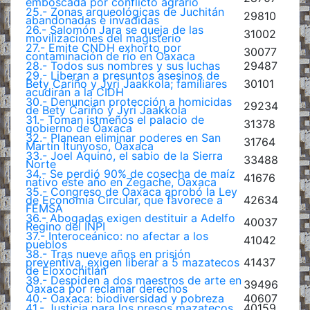
emboscada por conflicto agrario
25.- Zonas arqueológicas de Juchitán
29810
abandonadas e invadidas
26.- Salomón Jara se queja de las
31002
movilizaciones del magisterio
27.- Emite CNDH exhorto por
30077
contaminación de río en Oaxaca
28.- Todos sus nombres y sus luchas
29487
29.- Liberan a presuntos asesinos de
Bety Cariño y Jyri Jaakkola; familiares
30101
acudirán a la CIDH
30.- Denuncian protección a homicidas
29234
de Bety Cariño y Jyri Jaakkola
31.- Toman istmeños el palacio de
31378
gobierno de Oaxaca
32.- Planean eliminar poderes en San
31764
Martín Itunyoso, Oaxaca
33.- Joel Aquino, el sabio de la Sierra
33488
Norte
34.- Se perdió 90% de cosecha de maíz
41676
nativo este año en Zegache, Oaxaca
35.- Congreso de Oaxaca aprobó la Ley
de Economía Circular, que favorece a
42634
FEMSA
36.- Abogadas exigen destituir a Adelfo
40037
Regino del INPI
37.- Interoceánico: no afectar a los
41042
pueblos
38.- Tras nueve años en prisión
preventiva, exigen liberar a 5 mazatecos
41437
de Eloxochitlán
39.- Despiden a dos maestros de arte en
39496
Oaxaca por reclamar derechos
40.- Oaxaca: biodiversidad y pobreza
40607
41.- Justicia para los presos mazatecos
40159