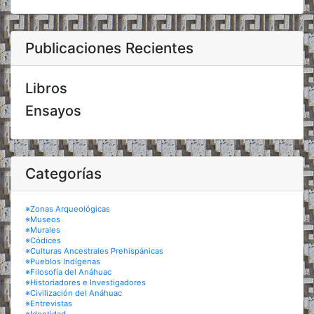
Publicaciones Recientes
Libros
Ensayos
Categorías
※Zonas Arqueológicas
※Museos
※Murales
※Códices
※Culturas Ancestrales Prehispánicas
※Pueblos Indígenas
※Filosofía del Anáhuac
※Historiadores e Investigadores
※Civilización del Anáhuac
※Entrevistas