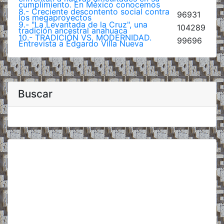
cumplimiento. En México conocemos
8.- Creciente descontento social contra
96931
los megaproyectos
9.- "La Levantada de la Cruz", una
104289
tradición ancestral anahuaca
10.- TRADICIÓN VS. MODERNIDAD.
99696
Entrevista a Edgardo Villa Nueva
Buscar