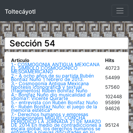
Toltecáyotl
Sección 54
Articulo
Hits
1.- COSMOGONIA ANTIGUA MEXICANA
EL SIMBOLO COSMOGONICO
40723
MESOAMERICANO
2.- A ocho años de su partida Rubén
54499
Bonfiaz Nuño 1 febrero de 2013.
3.- Cosmogonía Antigua Mexicana
hipótesis iconográfica y textual
57560
(fragmentos) Rubén Bonifaz Nuño
4.- Bonifaz Nuño dio musicalidad al
102448
idioma?: Vicente Quirarte
5.- entrevista con Rubén Bonifaz Nuño
95899
6.- Rubén Bonifaz Nuño: el juego de la
94626
memoria estética*
7.- Derechos humanos y empresas
trasnacionales MIGUEL CONCHA
PERIÓDICO LA JORNADA 21 DE MARZO
DE 2014 En medio de contradicciones a
95124
escala global, los derechos humanos se
enfrentan a nuevas dificultades en su