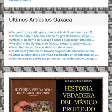
Últimos Artículos Oaxaca
※
Sin control, incendio que cobró la vida de 5 comuneros en O...
※
Decretan parque nacional campo de golf de Salinas Pliego El...
※
Ofrece el gobierno de Oaxaca disculpa pública por atropello...
※
Marchan miles de triquis en Oaxaca; exigen justicia y alto a...
※
David Hernández Salazar, defensor de la tierra...
※
Desdeña el gobierno de Oaxaca proyecto de educación altern...
※
Suman 12 integrantes del MULT asesinados en el gobierno de J...
※
Vecinos acosan a artesana por no ser nativa de pueblo oaxaqu...