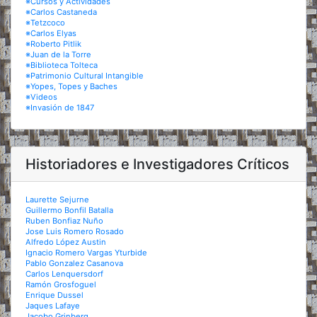
※Cursos y Actividades
※Carlos Castaneda
※Tetzcoco
※Carlos Elyas
※Roberto Pitlik
※Juan de la Torre
※Biblioteca Tolteca
※Patrimonio Cultural Intangible
※Yopes, Topes y Baches
※Videos
※Invasión de 1847
Historiadores e Investigadores Críticos
Laurette Sejurne
Guillermo Bonfil Batalla
Ruben Bonfiaz Nuño
Jose Luis Romero Rosado
Alfredo López Austin
Ignacio Romero Vargas Yturbide
Pablo Gonzalez Casanova
Carlos Lenquersdorf
Ramón Grosfoguel
Enrique Dussel
Jaques Lafaye
Jacobo Grinberg