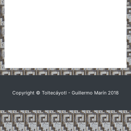
Copyright © Toltecáyotl - Guillermo Marín 2018