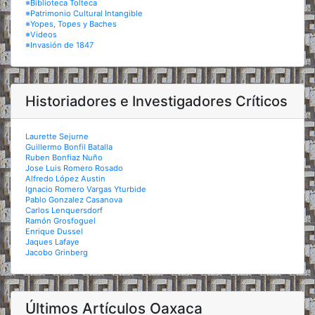
※Biblioteca Tolteca
※Patrimonio Cultural Intangible
※Yopes, Topes y Baches
※Videos
※Invasión de 1847
Historiadores e Investigadores Críticos
Laurette Sejurne
Guillermo Bonfil Batalla
Ruben Bonfiaz Nuño
Jose Luis Romero Rosado
Alfredo López Austin
Ignacio Romero Vargas Yturbide
Pablo Gonzalez Casanova
Carlos Lenquersdorf
Ramón Grosfoguel
Enrique Dussel
Jaques Lafaye
Jacobo Grinberg
Últimos Artículos Oaxaca