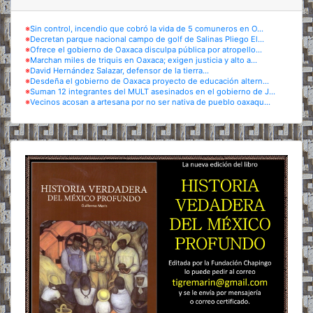
※
Sin control, incendio que cobró la vida de 5 comuneros en O...
※
Decretan parque nacional campo de golf de Salinas Pliego El...
※
Ofrece el gobierno de Oaxaca disculpa pública por atropello...
※
Marchan miles de triquis en Oaxaca; exigen justicia y alto a...
※
David Hernández Salazar, defensor de la tierra...
※
Desdeña el gobierno de Oaxaca proyecto de educación altern...
※
Suman 12 integrantes del MULT asesinados en el gobierno de J...
※
Vecinos acosan a artesana por no ser nativa de pueblo oaxaqu...