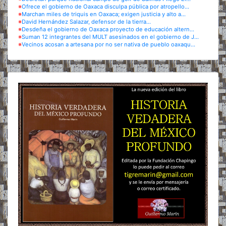
※
Ofrece el gobierno de Oaxaca disculpa pública por atropello...
※
Marchan miles de triquis en Oaxaca; exigen justicia y alto a...
※
David Hernández Salazar, defensor de la tierra...
※
Desdeña el gobierno de Oaxaca proyecto de educación altern...
※
Suman 12 integrantes del MULT asesinados en el gobierno de J...
※
Vecinos acosan a artesana por no ser nativa de pueblo oaxaqu...