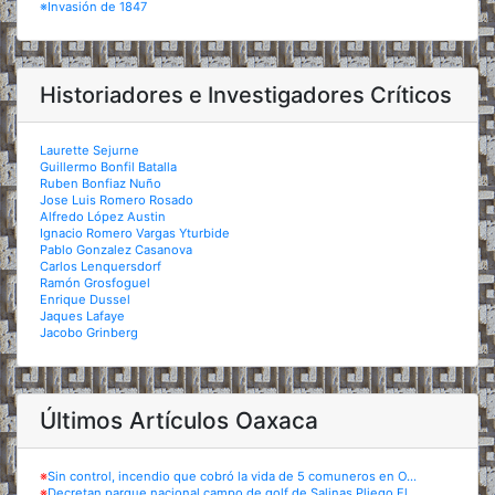
※Invasión de 1847
Historiadores e Investigadores Críticos
Laurette Sejurne
Guillermo Bonfil Batalla
Ruben Bonfiaz Nuño
Jose Luis Romero Rosado
Alfredo López Austin
Ignacio Romero Vargas Yturbide
Pablo Gonzalez Casanova
Carlos Lenquersdorf
Ramón Grosfoguel
Enrique Dussel
Jaques Lafaye
Jacobo Grinberg
Últimos Artículos Oaxaca
※
Sin control, incendio que cobró la vida de 5 comuneros en O...
※
Decretan parque nacional campo de golf de Salinas Pliego El...