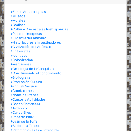
※Zonas Arqueológicas
※Museos
※Murales
※Códices
※Culturas Ancestrales Prehispánicas
※Pueblos Indígenas
※Filosofía del Anáhuac
※Historiadores e Investigadores
※Civilización del Anáhuac
※Entrevistas
※Identidad
※Colonización
※Mercaderes
※Ontología de la Conquista
※Construyendo el conocimiento
※Bibliografía
※Promoción Cultural
※English Version
※Aportaciones
※Notas de Prensa
※Cursos y Actividades
※Carlos Castaneda
※Tetzcoco
※Carlos Elyas
※Roberto Pitlik
※Juan de la Torre
※Biblioteca Tolteca
※Patrimonio Cultural Intangible