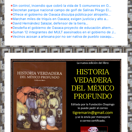
※
Sin control, incendio que cobró la vida de 5 comuneros en O...
※
Decretan parque nacional campo de golf de Salinas Pliego El...
※
Ofrece el gobierno de Oaxaca disculpa pública por atropello...
※
Marchan miles de triquis en Oaxaca; exigen justicia y alto a...
※
David Hernández Salazar, defensor de la tierra...
※
Desdeña el gobierno de Oaxaca proyecto de educación altern...
※
Suman 12 integrantes del MULT asesinados en el gobierno de J...
※
Vecinos acosan a artesana por no ser nativa de pueblo oaxaqu...