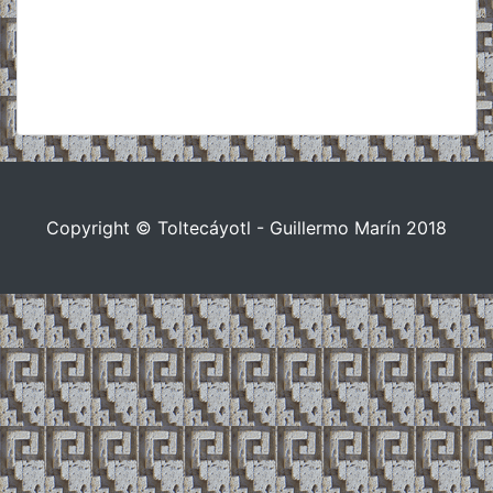
Copyright © Toltecáyotl - Guillermo Marín 2018