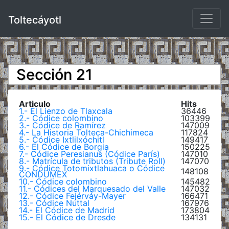
Toltecáyotl
Sección 21
Articulo
Hits
1.- El Lienzo de Tlaxcala
36446
2.- Códice colombino
103399
3.- Códice de Ramírez
147009
4.- La Historia Tolteca-Chichimeca
117824
5.- Códice Ixtlilxóchitl
149417
6.- El Códice de Borgia
150225
7.- Códice Peresianus (Códice París)
147010
8.- Matrícula de tributos (Tribute Roll)
147070
9.- Códice Totomixtlahuaca o Códice
148108
CONDUMEX
10.- Códice colombino
145482
11.- Códices del Marquesado del Valle
147032
12.- Códice Fejérváy-Mayer
166471
13.- Códice Nuttal
167976
14.- El Códice de Madrid
173804
15.- El Códice de Dresde
134131