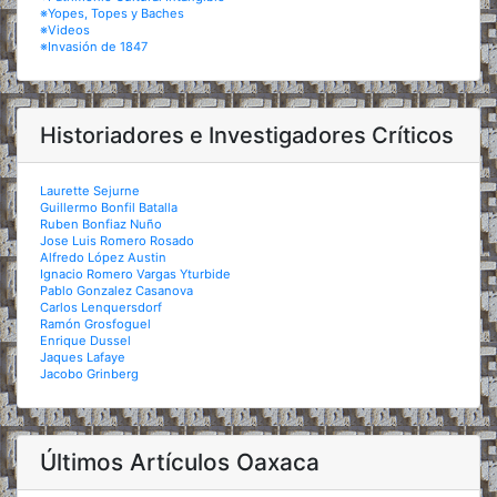
※Yopes, Topes y Baches
※Videos
※Invasión de 1847
Historiadores e Investigadores Críticos
Laurette Sejurne
Guillermo Bonfil Batalla
Ruben Bonfiaz Nuño
Jose Luis Romero Rosado
Alfredo López Austin
Ignacio Romero Vargas Yturbide
Pablo Gonzalez Casanova
Carlos Lenquersdorf
Ramón Grosfoguel
Enrique Dussel
Jaques Lafaye
Jacobo Grinberg
Últimos Artículos Oaxaca