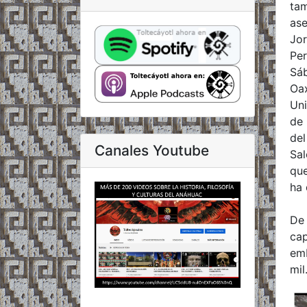
tam
ase
Jor
Per
Sáb
Oax
Uni
de 
del
Canales Youtube
Sal
que
ha 
De 
cap
emb
mil