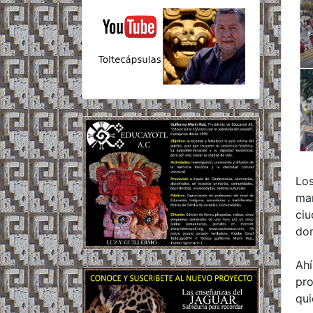
Los
mañ
ciu
don
Ahí
pro
qui