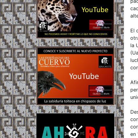
pac
cac
alt
El 
otr
la 
(Ua
luc
con
Afi
per
uni
Des
com
con
en 