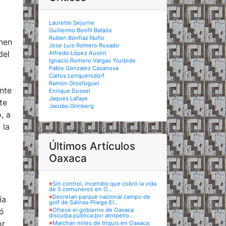
Laurette Sejurne
Guillermo Bonfil Batalla
Ruben Bonfiaz Nuño
enen
Jose Luis Romero Rosado
del
Alfredo López Austin
Ignacio Romero Vargas Yturbide
Pablo Gonzalez Casanova
Carlos Lenquersdorf
Ramón Grosfoguel
nte
Enrique Dussel
Jaques Lafaye
te
Jacobo Grinberg
, a
 la
Últimos Artículos
Oaxaca
※
Sin control, incendio que cobró la vida
de 5 comuneros en O...
※
Decretan parque nacional campo de
ía
golf de Salinas Pliego El...
ó
※
Ofrece el gobierno de Oaxaca
disculpa pública por atropello...
or
※
Marchan miles de triquis en Oaxaca;