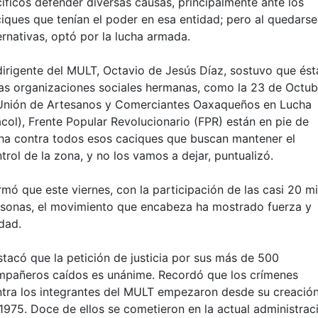
íficos defender diversas causas, principalmente ante los
iques que tenían el poder en esa entidad; pero al quedarse
ernativas, optó por la lucha armada.
dirigente del MULT, Octavio de Jesús Díaz, sostuvo que ést
as organizaciones sociales hermanas, como la 23 de Octub
Unión de Artesanos y Comerciantes Oaxaqueños en Lucha
col), Frente Popular Revolucionario (FPR) están en pie de
ha contra todos esos caciques que buscan mantener el
trol de la zona, y no los vamos a dejar, puntualizó.
rmó que este viernes, con la participación de las casi 20 mi
sonas, el movimiento que encabeza ha mostrado fuerza y
dad.
tacó que la petición de justicia por sus más de 500
pañeros caídos es unánime. Recordó que los crímenes
tra los integrantes del MULT empezaron desde su creación
1975. Doce de ellos se cometieron en la actual administrac