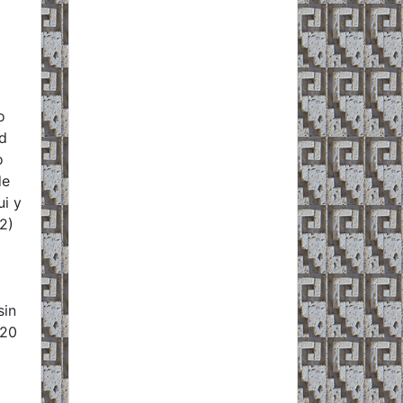
o
ad
o
de
ui y
2)
sin
 20