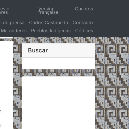
res e
Version
Cuentos
ores
française
s de prensa
Carlos Castaneda
Contacto
Mercaderes
Pueblos Indígenas
Códices
Buscar
n
e