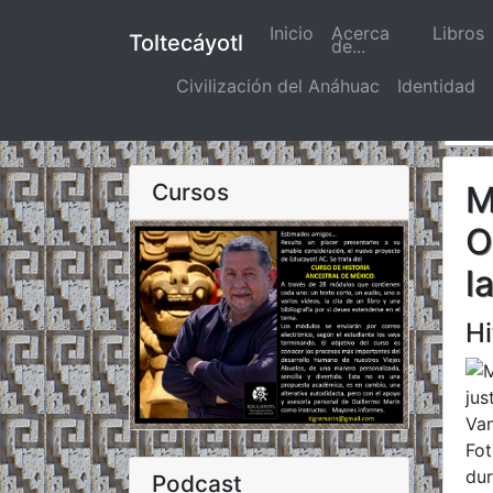
Inicio
(actual)
Acerca
Libros
Toltecáyotl
de...
Civilización del Anáhuac
Identidad
Cursos
M
O
l
Hi
Van
Fot
dur
Podcast