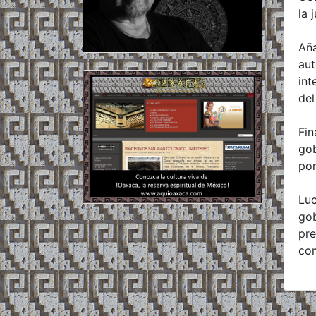
la 
Aña
aut
int
del
Fin
gob
por
Luc
gob
pre
co