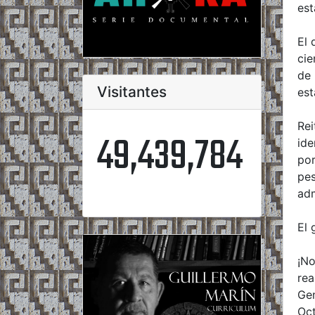
est
El 
cie
de 
Visitantes
est
Rei
49,439,784
ide
por
pes
adm
El 
¡No
rea
Gen
Oct