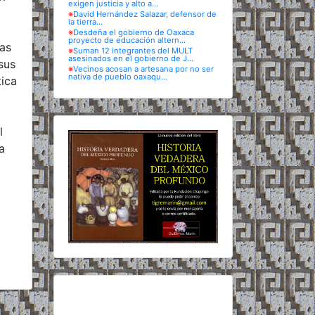
exigen justicia y alto a...
※
David Hernández Salazar, defensor de
la tierra...
※
Desdeña el gobierno de Oaxaca
proyecto de educación altern...
sas
※
Suman 12 integrantes del MULT
asesinados en el gobierno de J...
sus
※
Vecinos acosan a artesana por no ser
nativa de pueblo oaxaqu...
tica
l
a