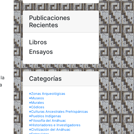
Publicaciones
Recientes
Libros
Ensayos
la
Categorías
a
※Zonas Arqueológicas
※Museos
※Murales
※Códices
※Culturas Ancestrales Prehispánicas
※Pueblos Indígenas
※Filosofía del Anáhuac
※Historiadores e Investigadores
※Civilización del Anáhuac