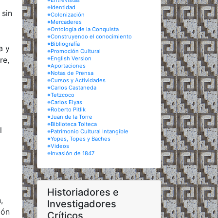
※Entrevistas
※Identidad
 sin
※Colonización
※Mercaderes
※Ontología de la Conquista
※Construyendo el conocimiento
※Bibliografía
a y
※Promoción Cultural
re,
※English Version
※Aportaciones
※Notas de Prensa
※Cursos y Actividades
※Carlos Castaneda
※Tetzcoco
※Carlos Elyas
※Roberto Pitlik
※Juan de la Torre
※Biblioteca Tolteca
l
※Patrimonio Cultural Intangible
※Yopes, Topes y Baches
※Videos
※Invasión de 1847
Historiadores e
,
Investigadores
ión
Críticos