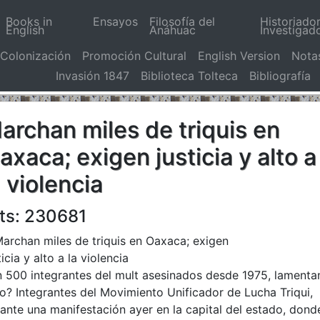
Books in
Ensayos
Filosofía del
Historiado
English
Anáhuac
Investigad
Colonización
Promoción Cultural
English Version
Nota
Invasión 1847
Biblioteca Tolteca
Bibliografía
archan miles de triquis en
axaca; exigen justicia y alto a
a violencia
ts: 230681
 500 integrantes del mult asesinados desde 1975, lamenta
o? Integrantes del Movimiento Unificador de Lucha Triqui,
ante una manifestación ayer en la capital del estado, dond