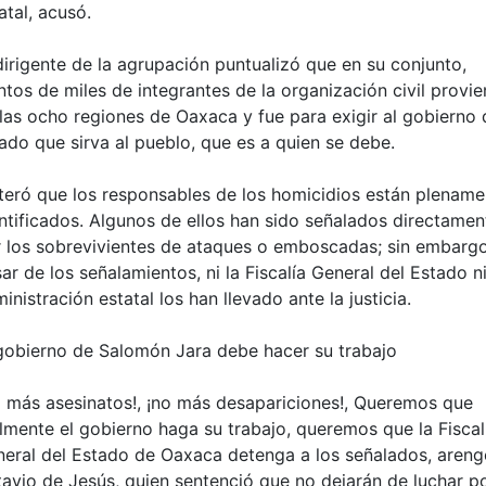
atal, acusó.
dirigente de la agrupación puntualizó que en su conjunto,
ntos de miles de integrantes de la organización civil provi
las ocho regiones de Oaxaca y fue para exigir al gobierno 
ado que sirva al pueblo, que es a quien se debe.
teró que los responsables de los homicidios están plename
ntificados. Algunos de ellos han sido señalados directamen
 los sobrevivientes de ataques o emboscadas; sin embargo
ar de los señalamientos, ni la Fiscalía General del Estado ni
inistración estatal los han llevado ante la justicia.
gobierno de Salomón Jara debe hacer su trabajo
 más asesinatos!, ¡no más desapariciones!, Queremos que
lmente el gobierno haga su trabajo, queremos que la Fiscal
eral del Estado de Oaxaca detenga a los señalados, areng
avio de Jesús, quien sentenció que no dejarán de luchar p