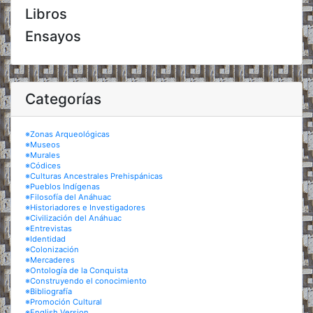
Libros
Ensayos
Categorías
※Zonas Arqueológicas
※Museos
※Murales
※Códices
※Culturas Ancestrales Prehispánicas
※Pueblos Indígenas
※Filosofía del Anáhuac
※Historiadores e Investigadores
※Civilización del Anáhuac
※Entrevistas
※Identidad
※Colonización
※Mercaderes
※Ontología de la Conquista
※Construyendo el conocimiento
※Bibliografía
※Promoción Cultural
※English Version