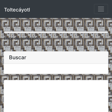
Toltecáyotl
Error de conexión.
Buscar