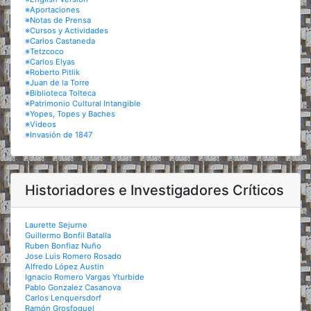
※Aportaciones
※Notas de Prensa
※Cursos y Actividades
※Carlos Castaneda
※Tetzcoco
※Carlos Elyas
※Roberto Pitlik
※Juan de la Torre
※Biblioteca Tolteca
※Patrimonio Cultural Intangible
※Yopes, Topes y Baches
※Videos
※Invasión de 1847
Historiadores e Investigadores Críticos
Laurette Sejurne
Guillermo Bonfil Batalla
Ruben Bonfiaz Nuño
Jose Luis Romero Rosado
Alfredo López Austin
Ignacio Romero Vargas Yturbide
Pablo Gonzalez Casanova
Carlos Lenquersdorf
Ramón Grosfoguel