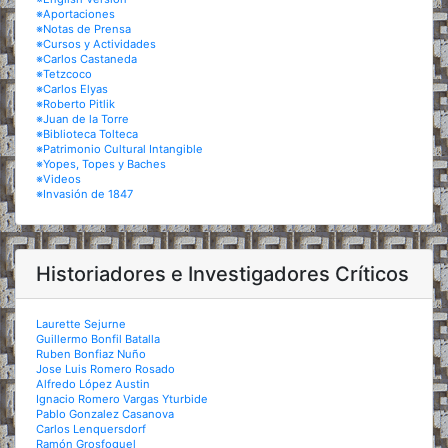
※Aportaciones
※Notas de Prensa
※Cursos y Actividades
※Carlos Castaneda
※Tetzcoco
※Carlos Elyas
※Roberto Pitlik
※Juan de la Torre
※Biblioteca Tolteca
※Patrimonio Cultural Intangible
※Yopes, Topes y Baches
※Videos
※Invasión de 1847
Historiadores e Investigadores Críticos
Laurette Sejurne
Guillermo Bonfil Batalla
Ruben Bonfiaz Nuño
Jose Luis Romero Rosado
Alfredo López Austin
Ignacio Romero Vargas Yturbide
Pablo Gonzalez Casanova
Carlos Lenquersdorf
Ramón Grosfoguel