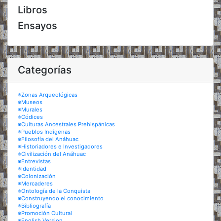
Libros
Ensayos
Categorías
※Zonas Arqueológicas
※Museos
※Murales
※Códices
※Culturas Ancestrales Prehispánicas
※Pueblos Indígenas
※Filosofía del Anáhuac
※Historiadores e Investigadores
※Civilización del Anáhuac
※Entrevistas
※Identidad
※Colonización
※Mercaderes
※Ontología de la Conquista
※Construyendo el conocimiento
※Bibliografía
※Promoción Cultural
※English Version