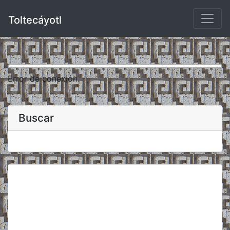
Toltecáyotl
Error de conexión.
Buscar