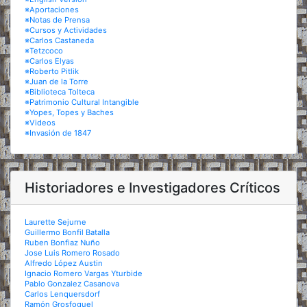
※Aportaciones
※Notas de Prensa
※Cursos y Actividades
※Carlos Castaneda
※Tetzcoco
※Carlos Elyas
※Roberto Pitlik
※Juan de la Torre
※Biblioteca Tolteca
※Patrimonio Cultural Intangible
※Yopes, Topes y Baches
※Videos
※Invasión de 1847
Historiadores e Investigadores Críticos
Laurette Sejurne
Guillermo Bonfil Batalla
Ruben Bonfiaz Nuño
Jose Luis Romero Rosado
Alfredo López Austin
Ignacio Romero Vargas Yturbide
Pablo Gonzalez Casanova
Carlos Lenquersdorf
Ramón Grosfoguel