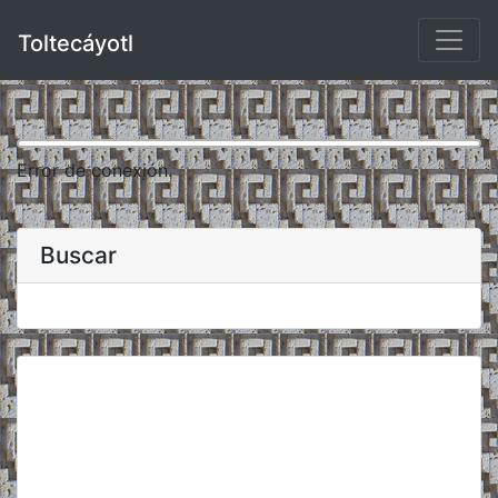
Toltecáyotl
Error de conexión.
Buscar