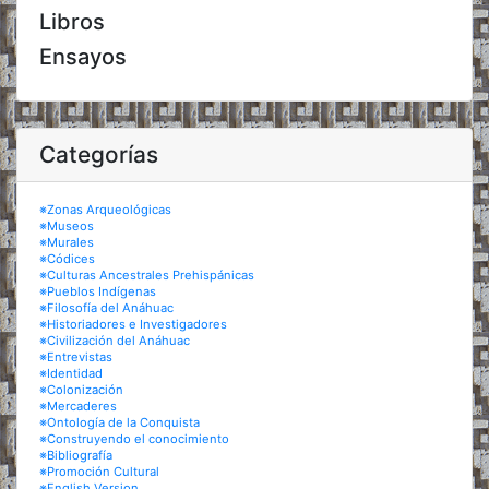
Libros
Ensayos
Categorías
※Zonas Arqueológicas
※Museos
※Murales
※Códices
※Culturas Ancestrales Prehispánicas
※Pueblos Indígenas
※Filosofía del Anáhuac
※Historiadores e Investigadores
※Civilización del Anáhuac
※Entrevistas
※Identidad
※Colonización
※Mercaderes
※Ontología de la Conquista
※Construyendo el conocimiento
※Bibliografía
※Promoción Cultural
※English Version