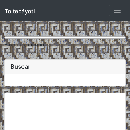
Toltecáyotl
Error de conexión.
Buscar