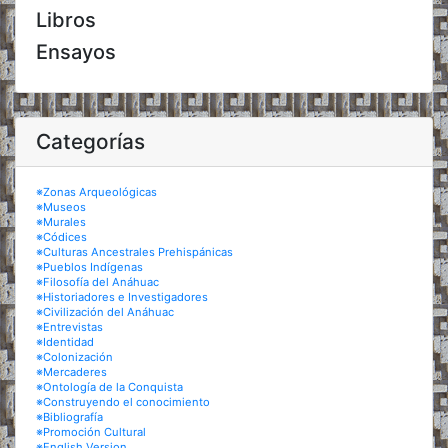
Libros
Ensayos
Categorías
※Zonas Arqueológicas
※Museos
※Murales
※Códices
※Culturas Ancestrales Prehispánicas
※Pueblos Indígenas
※Filosofía del Anáhuac
※Historiadores e Investigadores
※Civilización del Anáhuac
※Entrevistas
※Identidad
※Colonización
※Mercaderes
※Ontología de la Conquista
※Construyendo el conocimiento
※Bibliografía
※Promoción Cultural
※English Version