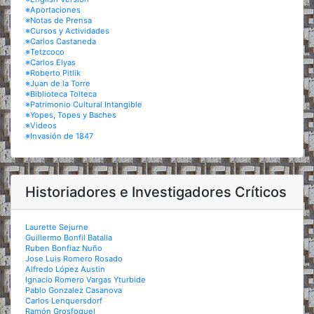
※Aportaciones
※Notas de Prensa
※Cursos y Actividades
※Carlos Castaneda
※Tetzcoco
※Carlos Elyas
※Roberto Pitlik
※Juan de la Torre
※Biblioteca Tolteca
※Patrimonio Cultural Intangible
※Yopes, Topes y Baches
※Videos
※Invasión de 1847
Historiadores e Investigadores Críticos
Laurette Sejurne
Guillermo Bonfil Batalla
Ruben Bonfiaz Nuño
Jose Luis Romero Rosado
Alfredo López Austin
Ignacio Romero Vargas Yturbide
Pablo Gonzalez Casanova
Carlos Lenquersdorf
Ramón Grosfoguel