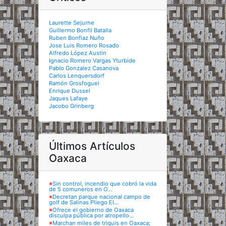
Laurette Sejurne
Guillermo Bonfil Batalla
Ruben Bonfiaz Nuño
Jose Luis Romero Rosado
Alfredo López Austin
Ignacio Romero Vargas Yturbide
Pablo Gonzalez Casanova
Carlos Lenquersdorf
Ramón Grosfoguel
Enrique Dussel
Jaques Lafaye
Jacobo Grinberg
Últimos Artículos
Oaxaca
※
Sin control, incendio que cobró la vida
de 5 comuneros en O...
※
Decretan parque nacional campo de
golf de Salinas Pliego El...
※
Ofrece el gobierno de Oaxaca
disculpa pública por atropello...
※
Marchan miles de triquis en Oaxaca;