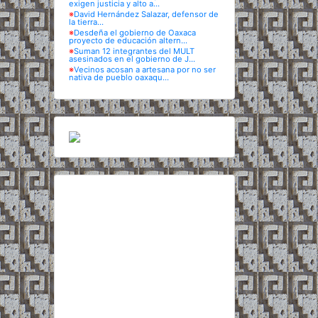
exigen justicia y alto a...
※
David Hernández Salazar, defensor de
la tierra...
※
Desdeña el gobierno de Oaxaca
proyecto de educación altern...
※
Suman 12 integrantes del MULT
asesinados en el gobierno de J...
※
Vecinos acosan a artesana por no ser
nativa de pueblo oaxaqu...