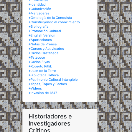
※Entrevistas
※Identidad
※Colonización
※Mercaderes
※Ontología de la Conquista
※Construyendo el conocimiento
※Bibliografía
※Promoción Cultural
※English Version
※Aportaciones
※Notas de Prensa
※Cursos y Actividades
※Carlos Castaneda
※Tetzcoco
※Carlos Elyas
※Roberto Pitlik
※Juan de la Torre
※Biblioteca Tolteca
※Patrimonio Cultural Intangible
※Yopes, Topes y Baches
※Videos
※Invasión de 1847
Historiadores e
Investigadores
Críticos