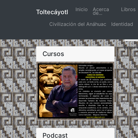
Inicio
(actual)
Acerca
Libros
Toltecáyotl
de...
Civilización del Anáhuac
Identidad
Error
Cursos
Podcast