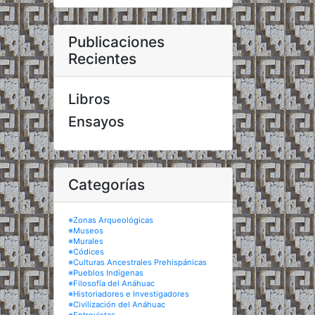
Publicaciones
Recientes
Libros
Ensayos
Categorías
※Zonas Arqueológicas
※Museos
※Murales
※Códices
※Culturas Ancestrales Prehispánicas
※Pueblos Indígenas
※Filosofía del Anáhuac
※Historiadores e Investigadores
※Civilización del Anáhuac