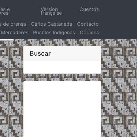
res e
Version
Cuentos
ores
française
s de prensa
Carlos Castaneda
Contacto
Mercaderes
Pueblos Indígenas
Códices
Buscar