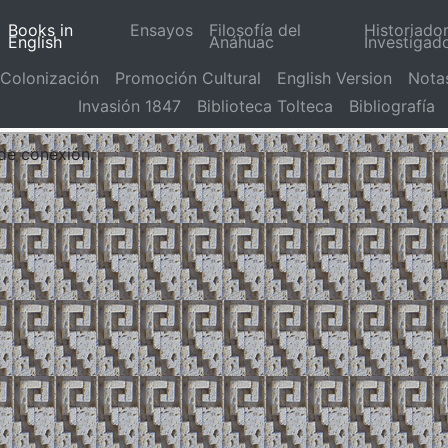
Books in
Ensayos
Filosofía del
Historiado
English
Anáhuac
Investigad
Colonización
Promoción Cultural
English Version
Nota
Invasión 1847
Biblioteca Tolteca
Bibliografía
 de conexión.