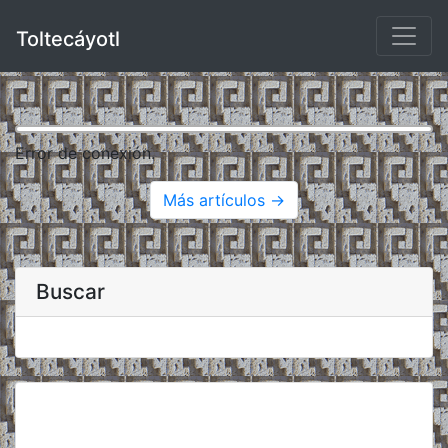
Toltecáyotl
Error de conexión.
Más artículos →
Buscar