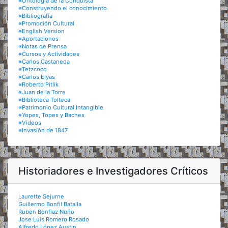
※Ontología de la Conquista
※Construyendo el conocimiento
※Bibliografía
※Promoción Cultural
※English Version
※Aportaciones
※Notas de Prensa
※Cursos y Actividades
※Carlos Castaneda
※Tetzcoco
※Carlos Elyas
※Roberto Pitlik
※Juan de la Torre
※Biblioteca Tolteca
※Patrimonio Cultural Intangible
※Yopes, Topes y Baches
※Videos
※Invasión de 1847
Historiadores e Investigadores Críticos
Laurette Sejurne
Guillermo Bonfil Batalla
Ruben Bonfiaz Nuño
Jose Luis Romero Rosado
Alfredo López Austin