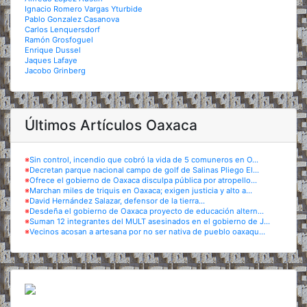
Ignacio Romero Vargas Yturbide
Pablo Gonzalez Casanova
Carlos Lenquersdorf
Ramón Grosfoguel
Enrique Dussel
Jaques Lafaye
Jacobo Grinberg
Últimos Artículos Oaxaca
※
Sin control, incendio que cobró la vida de 5 comuneros en O...
※
Decretan parque nacional campo de golf de Salinas Pliego El...
※
Ofrece el gobierno de Oaxaca disculpa pública por atropello...
※
Marchan miles de triquis en Oaxaca; exigen justicia y alto a...
※
David Hernández Salazar, defensor de la tierra...
※
Desdeña el gobierno de Oaxaca proyecto de educación altern...
※
Suman 12 integrantes del MULT asesinados en el gobierno de J...
※
Vecinos acosan a artesana por no ser nativa de pueblo oaxaqu...