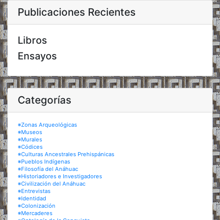
Publicaciones Recientes
Libros
Ensayos
Categorías
※Zonas Arqueológicas
※Museos
※Murales
※Códices
※Culturas Ancestrales Prehispánicas
※Pueblos Indígenas
※Filosofía del Anáhuac
※Historiadores e Investigadores
※Civilización del Anáhuac
※Entrevistas
※Identidad
※Colonización
※Mercaderes