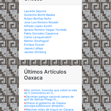
Laurette Sejurne
Guillermo Bonfil Batalla
Ruben Bonfiaz Nuño
Jose Luis Romero Rosado
Alfredo López Austin
Ignacio Romero Vargas Yturbide
Pablo Gonzalez Casanova
Carlos Lenquersdorf
Ramón Grosfoguel
Enrique Dussel
Jaques Lafaye
Jacobo Grinberg
Últimos Artículos
Oaxaca
※
Sin control, incendio que cobró la vida
de 5 comuneros en O...
※
Decretan parque nacional campo de
golf de Salinas Pliego El...
※
Ofrece el gobierno de Oaxaca
disculpa pública por atropello...
※
Marchan miles de triquis en Oaxaca;