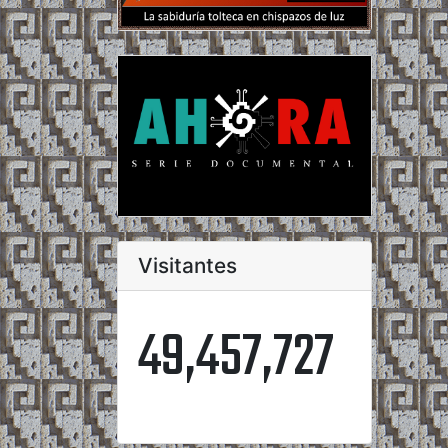
Visitantes
49,457,727