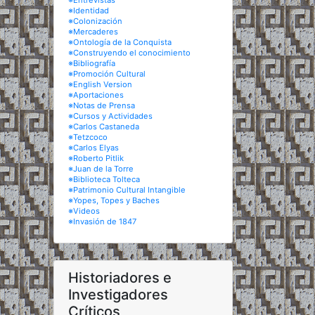
※Entrevistas
※Identidad
※Colonización
※Mercaderes
※Ontología de la Conquista
※Construyendo el conocimiento
※Bibliografía
※Promoción Cultural
※English Version
※Aportaciones
※Notas de Prensa
※Cursos y Actividades
※Carlos Castaneda
※Tetzcoco
※Carlos Elyas
※Roberto Pitlik
※Juan de la Torre
※Biblioteca Tolteca
※Patrimonio Cultural Intangible
※Yopes, Topes y Baches
※Videos
※Invasión de 1847
Historiadores e
Investigadores
Críticos