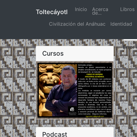
Inicio
(actual)
Acerca
Libros
Toltecáyotl
de...
Civilización del Anáhuac
Identidad
Error
Cursos
Podcast