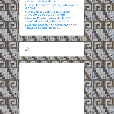
exigen justicia y alto a...
※
David Hernández Salazar, defensor de
la tierra...
※
Desdeña el gobierno de Oaxaca
proyecto de educación altern...
※
Suman 12 integrantes del MULT
asesinados en el gobierno de J...
※
Vecinos acosan a artesana por no ser
nativa de pueblo oaxaqu...