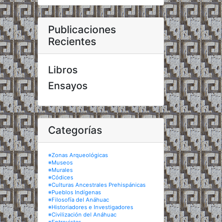
Publicaciones
Recientes
Libros
Ensayos
Categorías
※Zonas Arqueológicas
※Museos
※Murales
※Códices
※Culturas Ancestrales Prehispánicas
※Pueblos Indígenas
※Filosofía del Anáhuac
※Historiadores e Investigadores
※Civilización del Anáhuac