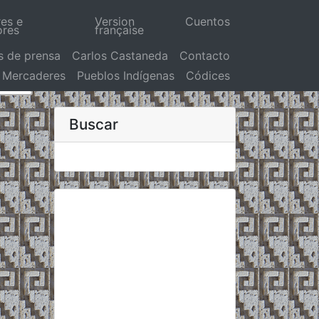
res e
Version
Cuentos
ores
française
s de prensa
Carlos Castaneda
Contacto
Mercaderes
Pueblos Indígenas
Códices
Buscar