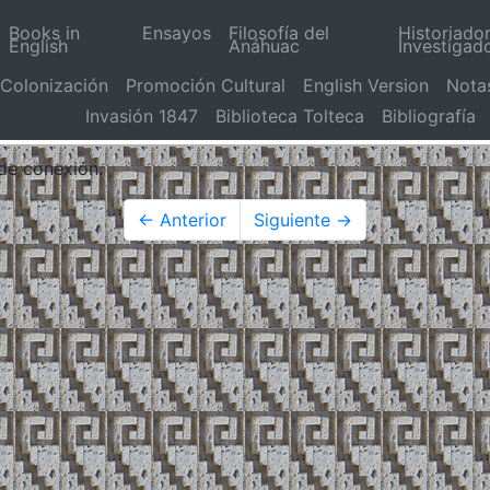
Books in
Ensayos
Filosofía del
Historiado
English
Anáhuac
Investigad
Colonización
Promoción Cultural
English Version
Nota
Invasión 1847
Biblioteca Tolteca
Bibliografía
 de conexión.
← Anterior
Siguiente →