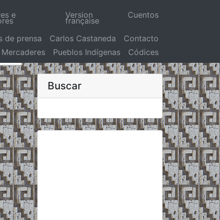
res e
Version
Cuentos
ores
française
s de prensa
Carlos Castaneda
Contacto
Mercaderes
Pueblos Indígenas
Códices
Buscar