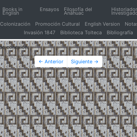
Books in
Ensayos
Filosofía del
Historiado
English
Anáhuac
Investigad
Colonización
Promoción Cultural
English Version
Nota
Invasión 1847
Biblioteca Tolteca
Bibliografía
 de conexión.
← Anterior
Siguiente →