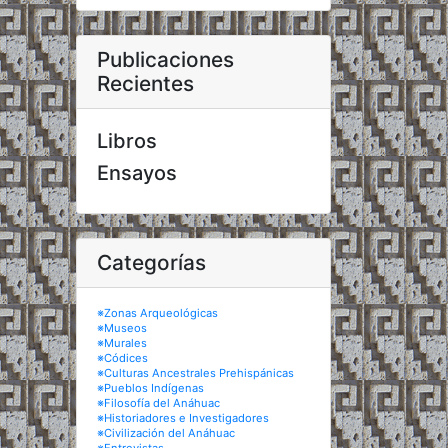
Publicaciones
Recientes
Libros
Ensayos
Categorías
※Zonas Arqueológicas
※Museos
※Murales
※Códices
※Culturas Ancestrales Prehispánicas
※Pueblos Indígenas
※Filosofía del Anáhuac
※Historiadores e Investigadores
※Civilización del Anáhuac