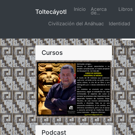
Inicio
(actual)
Acerca
Libros
Toltecáyotl
de...
Civilización del Anáhuac
Identidad
Error
Cursos
Podcast