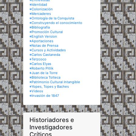
※Entrevistas
※Identidad
※Colonización
※Mercaderes
※Ontología de la Conquista
※Construyendo el conocimiento
※Bibliografía
※Promoción Cultural
※English Version
※Aportaciones
※Notas de Prensa
※Cursos y Actividades
※Carlos Castaneda
※Tetzcoco
※Carlos Elyas
※Roberto Pitlik
※Juan de la Torre
※Biblioteca Tolteca
※Patrimonio Cultural Intangible
※Yopes, Topes y Baches
※Videos
※Invasión de 1847
Historiadores e
Investigadores
Críticos