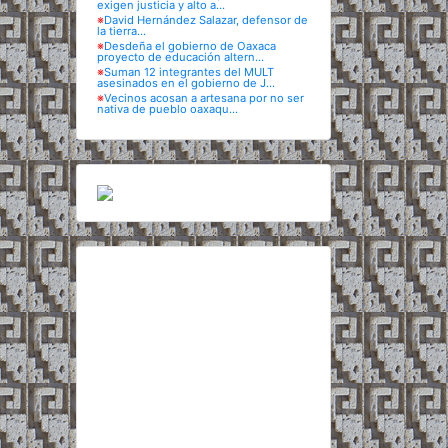
exigen justicia y alto a...
※
David Hernández Salazar, defensor de
la tierra...
※
Desdeña el gobierno de Oaxaca
proyecto de educación altern...
※
Suman 12 integrantes del MULT
asesinados en el gobierno de J...
※
Vecinos acosan a artesana por no ser
nativa de pueblo oaxaqu...