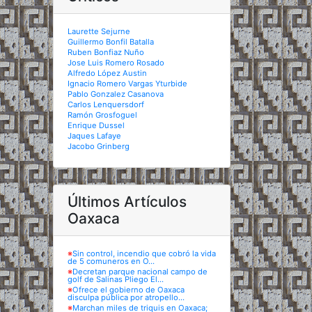
Laurette Sejurne
Guillermo Bonfil Batalla
Ruben Bonfiaz Nuño
Jose Luis Romero Rosado
Alfredo López Austin
Ignacio Romero Vargas Yturbide
Pablo Gonzalez Casanova
Carlos Lenquersdorf
Ramón Grosfoguel
Enrique Dussel
Jaques Lafaye
Jacobo Grinberg
Últimos Artículos
Oaxaca
※
Sin control, incendio que cobró la vida
de 5 comuneros en O...
※
Decretan parque nacional campo de
golf de Salinas Pliego El...
※
Ofrece el gobierno de Oaxaca
disculpa pública por atropello...
※
Marchan miles de triquis en Oaxaca;