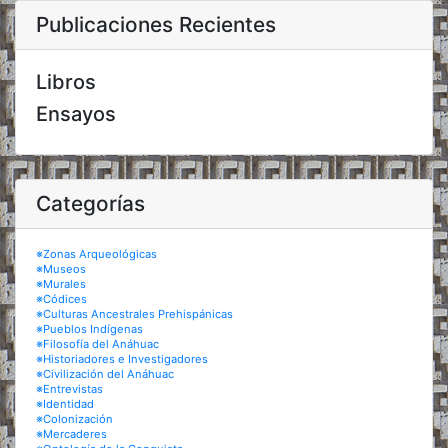
Publicaciones Recientes
Libros
Ensayos
Categorías
※Zonas Arqueológicas
※Museos
※Murales
※Códices
※Culturas Ancestrales Prehispánicas
※Pueblos Indígenas
※Filosofía del Anáhuac
※Historiadores e Investigadores
※Civilización del Anáhuac
※Entrevistas
※Identidad
※Colonización
※Mercaderes