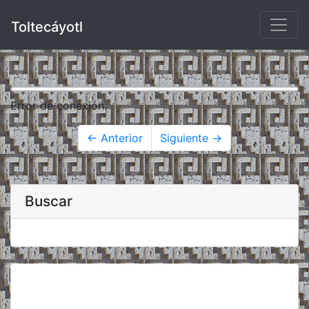
Toltecáyotl
Error de conexión.
← Anterior
Siguiente →
Buscar