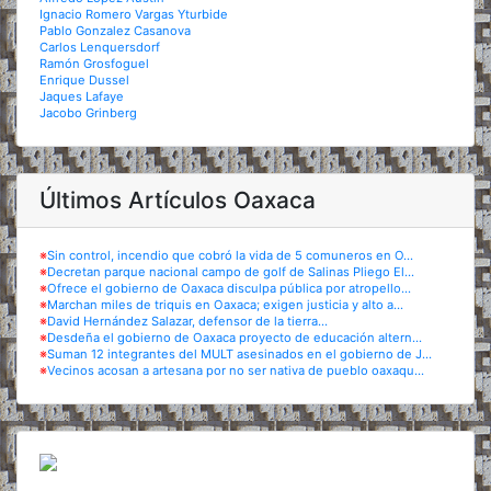
Ignacio Romero Vargas Yturbide
Pablo Gonzalez Casanova
Carlos Lenquersdorf
Ramón Grosfoguel
Enrique Dussel
Jaques Lafaye
Jacobo Grinberg
Últimos Artículos Oaxaca
※
Sin control, incendio que cobró la vida de 5 comuneros en O...
※
Decretan parque nacional campo de golf de Salinas Pliego El...
※
Ofrece el gobierno de Oaxaca disculpa pública por atropello...
※
Marchan miles de triquis en Oaxaca; exigen justicia y alto a...
※
David Hernández Salazar, defensor de la tierra...
※
Desdeña el gobierno de Oaxaca proyecto de educación altern...
※
Suman 12 integrantes del MULT asesinados en el gobierno de J...
※
Vecinos acosan a artesana por no ser nativa de pueblo oaxaqu...