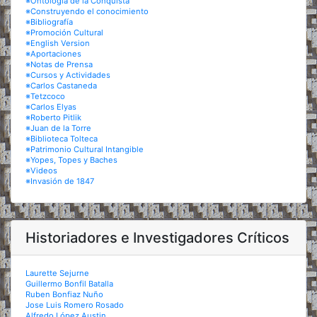
※Ontología de la Conquista
※Construyendo el conocimiento
※Bibliografía
※Promoción Cultural
※English Version
※Aportaciones
※Notas de Prensa
※Cursos y Actividades
※Carlos Castaneda
※Tetzcoco
※Carlos Elyas
※Roberto Pitlik
※Juan de la Torre
※Biblioteca Tolteca
※Patrimonio Cultural Intangible
※Yopes, Topes y Baches
※Videos
※Invasión de 1847
Historiadores e Investigadores Críticos
Laurette Sejurne
Guillermo Bonfil Batalla
Ruben Bonfiaz Nuño
Jose Luis Romero Rosado
Alfredo López Austin