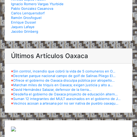
Ignacio Romero Vargas Yturbide
Pablo Gonzalez Casanova
Carlos Lenquersdorf
Ramón Grosfoguel
Enrique Dussel
Jaques Lafaye
Jacobo Grinberg
Últimos Artículos Oaxaca
※
Sin control, incendio que cobró la vida de 5 comuneros en O...
※
Decretan parque nacional campo de golf de Salinas Pliego El...
※
Ofrece el gobierno de Oaxaca disculpa pública por atropello...
※
Marchan miles de triquis en Oaxaca; exigen justicia y alto a...
※
David Hernández Salazar, defensor de la tierra...
※
Desdeña el gobierno de Oaxaca proyecto de educación altern...
※
Suman 12 integrantes del MULT asesinados en el gobierno de J...
※
Vecinos acosan a artesana por no ser nativa de pueblo oaxaqu...