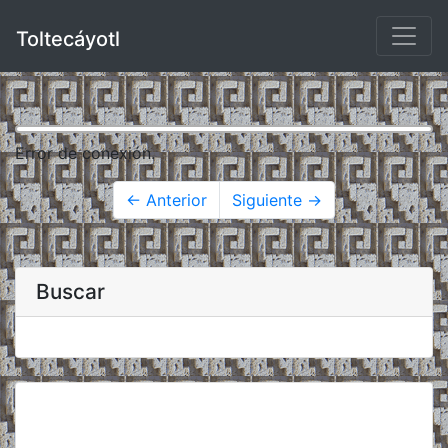
Toltecáyotl
Error de conexión.
← Anterior
Siguiente →
Buscar