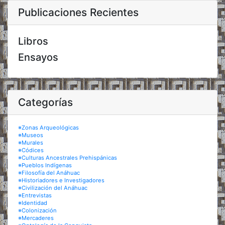
Publicaciones Recientes
Libros
Ensayos
Categorías
※Zonas Arqueológicas
※Museos
※Murales
※Códices
※Culturas Ancestrales Prehispánicas
※Pueblos Indígenas
※Filosofía del Anáhuac
※Historiadores e Investigadores
※Civilización del Anáhuac
※Entrevistas
※Identidad
※Colonización
※Mercaderes