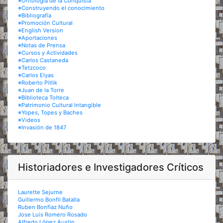
※Ontología de la Conquista
※Construyendo el conocimiento
※Bibliografía
※Promoción Cultural
※English Version
※Aportaciones
※Notas de Prensa
※Cursos y Actividades
※Carlos Castaneda
※Tetzcoco
※Carlos Elyas
※Roberto Pitlik
※Juan de la Torre
※Biblioteca Tolteca
※Patrimonio Cultural Intangible
※Yopes, Topes y Baches
※Videos
※Invasión de 1847
Historiadores e Investigadores Críticos
Laurette Sejurne
Guillermo Bonfil Batalla
Ruben Bonfiaz Nuño
Jose Luis Romero Rosado
Alfredo López Austin