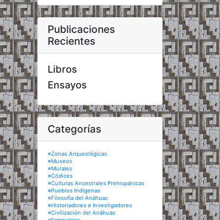
Publicaciones
Recientes
Libros
Ensayos
Categorías
※Zonas Arqueológicas
※Museos
※Murales
※Códices
※Culturas Ancestrales Prehispánicas
※Pueblos Indígenas
※Filosofía del Anáhuac
※Historiadores e Investigadores
※Civilización del Anáhuac