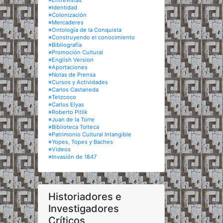
※Entrevistas
※Identidad
※Colonización
※Mercaderes
※Ontología de la Conquista
※Construyendo el conocimiento
※Bibliografía
※Promoción Cultural
※English Version
※Aportaciones
※Notas de Prensa
※Cursos y Actividades
※Carlos Castaneda
※Tetzcoco
※Carlos Elyas
※Roberto Pitlik
※Juan de la Torre
※Biblioteca Tolteca
※Patrimonio Cultural Intangible
※Yopes, Topes y Baches
※Videos
※Invasión de 1847
Historiadores e
Investigadores
Críticos