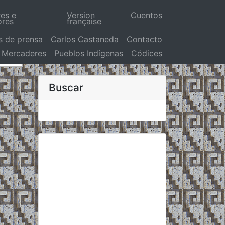
res e
Version
Cuentos
ores
française
s de prensa
Carlos Castaneda
Contacto
Mercaderes
Pueblos Indígenas
Códices
Buscar