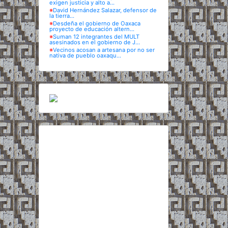
exigen justicia y alto a...
※
David Hernández Salazar, defensor de
la tierra...
※
Desdeña el gobierno de Oaxaca
proyecto de educación altern...
※
Suman 12 integrantes del MULT
asesinados en el gobierno de J...
※
Vecinos acosan a artesana por no ser
nativa de pueblo oaxaqu...