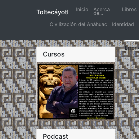
Inicio
(actual)
Acerca
Libros
Toltecáyotl
de...
Civilización del Anáhuac
Identidad
Error
Cursos
Podcast