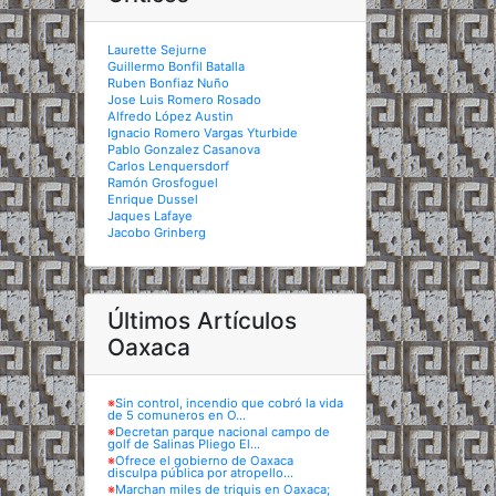
Laurette Sejurne
Guillermo Bonfil Batalla
Ruben Bonfiaz Nuño
Jose Luis Romero Rosado
Alfredo López Austin
Ignacio Romero Vargas Yturbide
Pablo Gonzalez Casanova
Carlos Lenquersdorf
Ramón Grosfoguel
Enrique Dussel
Jaques Lafaye
Jacobo Grinberg
Últimos Artículos
Oaxaca
※
Sin control, incendio que cobró la vida
de 5 comuneros en O...
※
Decretan parque nacional campo de
golf de Salinas Pliego El...
※
Ofrece el gobierno de Oaxaca
disculpa pública por atropello...
※
Marchan miles de triquis en Oaxaca;