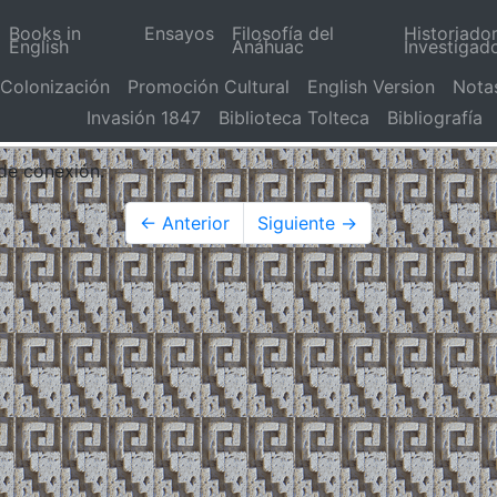
Books in
Ensayos
Filosofía del
Historiado
English
Anáhuac
Investigad
Colonización
Promoción Cultural
English Version
Nota
Invasión 1847
Biblioteca Tolteca
Bibliografía
 de conexión.
← Anterior
Siguiente →