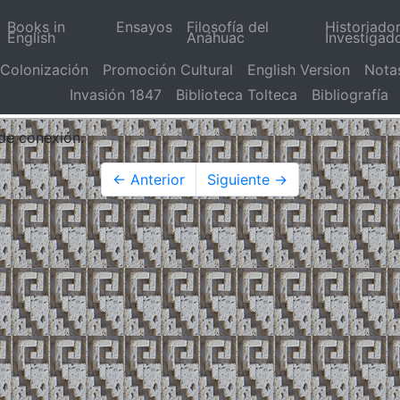
Books in
Ensayos
Filosofía del
Historiado
English
Anáhuac
Investigad
Colonización
Promoción Cultural
English Version
Nota
Invasión 1847
Biblioteca Tolteca
Bibliografía
 de conexión.
← Anterior
Siguiente →