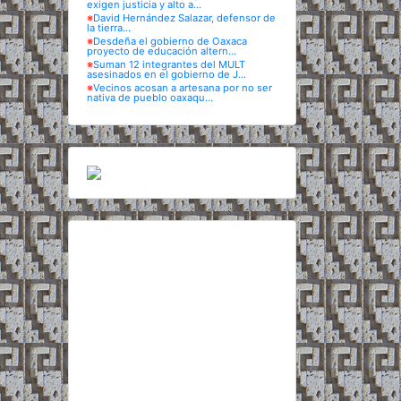
exigen justicia y alto a...
※
David Hernández Salazar, defensor de
la tierra...
※
Desdeña el gobierno de Oaxaca
proyecto de educación altern...
※
Suman 12 integrantes del MULT
asesinados en el gobierno de J...
※
Vecinos acosan a artesana por no ser
nativa de pueblo oaxaqu...