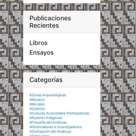
Publicaciones
Recientes
Libros
Ensayos
Categorías
※Zonas Arqueológicas
※Museos
※Murales
※Códices
※Culturas Ancestrales Prehispánicas
※Pueblos Indígenas
※Filosofía del Anáhuac
※Historiadores e Investigadores
※Civilización del Anáhuac