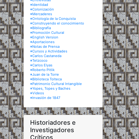
※Entrevistas
※Identidad
※Colonización
※Mercaderes
※Ontología de la Conquista
※Construyendo el conocimiento
※Bibliografía
※Promoción Cultural
※English Version
※Aportaciones
※Notas de Prensa
※Cursos y Actividades
※Carlos Castaneda
※Tetzcoco
※Carlos Elyas
※Roberto Pitlik
※Juan de la Torre
※Biblioteca Tolteca
※Patrimonio Cultural Intangible
※Yopes, Topes y Baches
※Videos
※Invasión de 1847
Historiadores e
Investigadores
Críticos