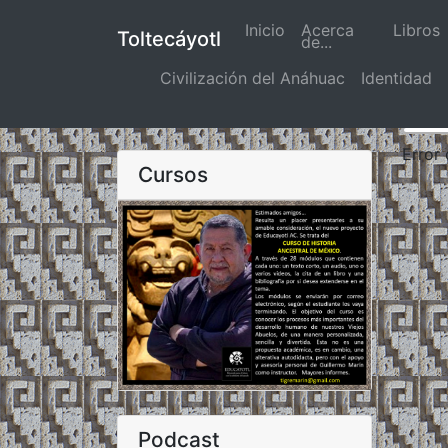
Inicio
(actual)
Acerca
Libros
Toltecáyotl
de...
Civilización del Anáhuac
Identidad
Error
Cursos
Podcast