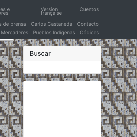
res e
Version
Cuentos
ores
française
s de prensa
Carlos Castaneda
Contacto
Mercaderes
Pueblos Indígenas
Códices
Buscar