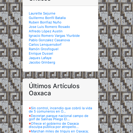
Laurette Sejurne
Guillermo Bonfil Batalla
Ruben Bonfiaz Nuño
Jose Luis Romero Rosado
Alfredo López Austin
Ignacio Romero Vargas Yturbide
Pablo Gonzalez Casanova
Carlos Lenquersdorf
Ramón Grosfoguel
Enrique Dussel
Jaques Lafaye
Jacobo Grinberg
Últimos Artículos
Oaxaca
※
Sin control, incendio que cobró la vida
de 5 comuneros en O...
※
Decretan parque nacional campo de
golf de Salinas Pliego El...
※
Ofrece el gobierno de Oaxaca
disculpa pública por atropello...
※
Marchan miles de triquis en Oaxaca;