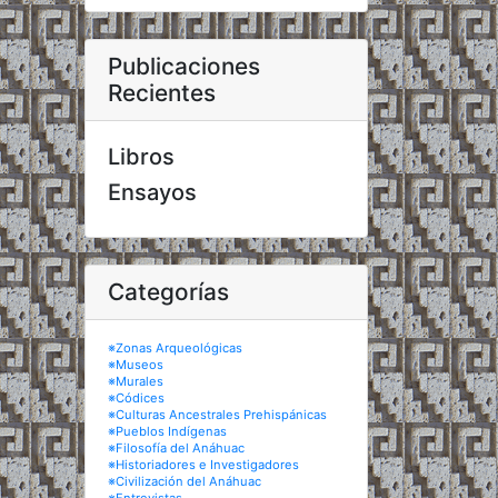
Publicaciones
Recientes
Libros
Ensayos
Categorías
※Zonas Arqueológicas
※Museos
※Murales
※Códices
※Culturas Ancestrales Prehispánicas
※Pueblos Indígenas
※Filosofía del Anáhuac
※Historiadores e Investigadores
※Civilización del Anáhuac