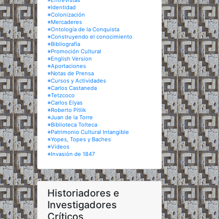
※Entrevistas
※Identidad
※Colonización
※Mercaderes
※Ontología de la Conquista
※Construyendo el conocimiento
※Bibliografía
※Promoción Cultural
※English Version
※Aportaciones
※Notas de Prensa
※Cursos y Actividades
※Carlos Castaneda
※Tetzcoco
※Carlos Elyas
※Roberto Pitlik
※Juan de la Torre
※Biblioteca Tolteca
※Patrimonio Cultural Intangible
※Yopes, Topes y Baches
※Videos
※Invasión de 1847
Historiadores e
Investigadores
Críticos