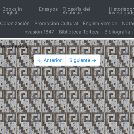
Books in
Ensayos
Filosofía del
Historiado
English
Anáhuac
Investigad
Colonización
Promoción Cultural
English Version
Nota
Invasión 1847
Biblioteca Tolteca
Bibliografía
 de conexión.
← Anterior
Siguiente →