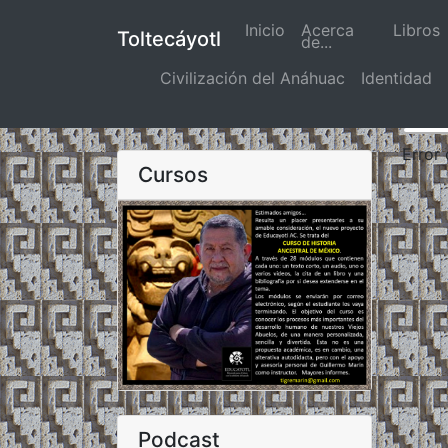
Inicio
(actual)
Acerca
Libros
Toltecáyotl
de...
Civilización del Anáhuac
Identidad
Error
Cursos
Podcast