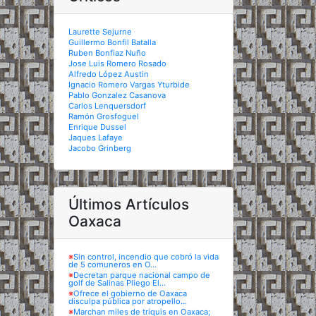
Laurette Sejurne
Guillermo Bonfil Batalla
Ruben Bonfiaz Nuño
Jose Luis Romero Rosado
Alfredo López Austin
Ignacio Romero Vargas Yturbide
Pablo Gonzalez Casanova
Carlos Lenquersdorf
Ramón Grosfoguel
Enrique Dussel
Jaques Lafaye
Jacobo Grinberg
Últimos Artículos
Oaxaca
※
Sin control, incendio que cobró la vida
de 5 comuneros en O...
※
Decretan parque nacional campo de
golf de Salinas Pliego El...
※
Ofrece el gobierno de Oaxaca
disculpa pública por atropello...
※
Marchan miles de triquis en Oaxaca;