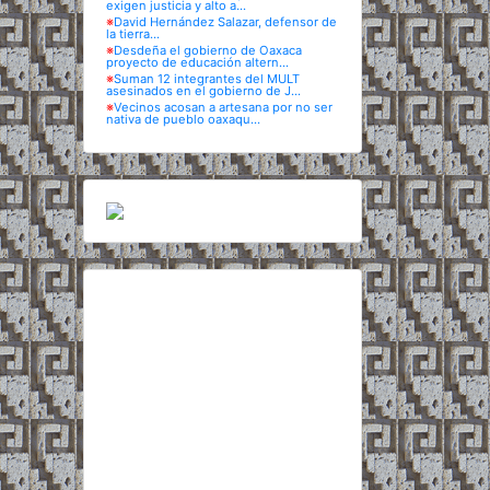
exigen justicia y alto a...
※
David Hernández Salazar, defensor de
la tierra...
※
Desdeña el gobierno de Oaxaca
proyecto de educación altern...
※
Suman 12 integrantes del MULT
asesinados en el gobierno de J...
※
Vecinos acosan a artesana por no ser
nativa de pueblo oaxaqu...