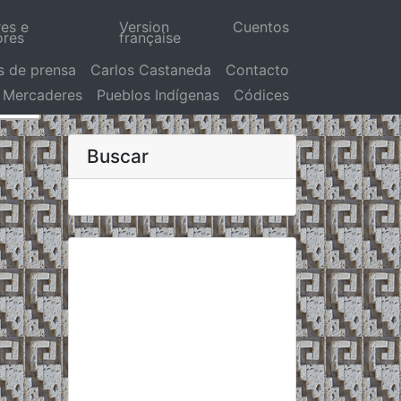
res e
Version
Cuentos
ores
française
s de prensa
Carlos Castaneda
Contacto
Mercaderes
Pueblos Indígenas
Códices
Buscar