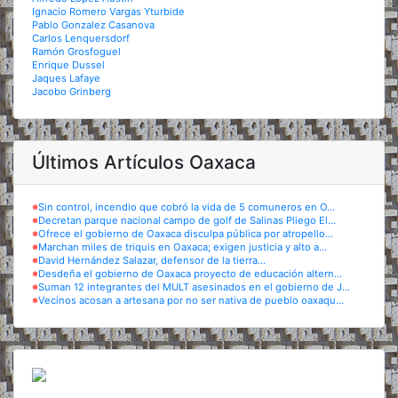
Ignacio Romero Vargas Yturbide
Pablo Gonzalez Casanova
Carlos Lenquersdorf
Ramón Grosfoguel
Enrique Dussel
Jaques Lafaye
Jacobo Grinberg
Últimos Artículos Oaxaca
※
Sin control, incendio que cobró la vida de 5 comuneros en O...
※
Decretan parque nacional campo de golf de Salinas Pliego El...
※
Ofrece el gobierno de Oaxaca disculpa pública por atropello...
※
Marchan miles de triquis en Oaxaca; exigen justicia y alto a...
※
David Hernández Salazar, defensor de la tierra...
※
Desdeña el gobierno de Oaxaca proyecto de educación altern...
※
Suman 12 integrantes del MULT asesinados en el gobierno de J...
※
Vecinos acosan a artesana por no ser nativa de pueblo oaxaqu...