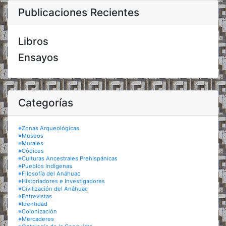
Publicaciones Recientes
Libros
Ensayos
Categorías
※Zonas Arqueológicas
※Museos
※Murales
※Códices
※Culturas Ancestrales Prehispánicas
※Pueblos Indígenas
※Filosofía del Anáhuac
※Historiadores e Investigadores
※Civilización del Anáhuac
※Entrevistas
※Identidad
※Colonización
※Mercaderes