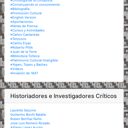
※Ontología de la Conquista
※Construyendo el conocimiento
※Bibliografía
※Promoción Cultural
※English Version
※Aportaciones
※Notas de Prensa
※Cursos y Actividades
※Carlos Castaneda
※Tetzcoco
※Carlos Elyas
※Roberto Pitlik
※Juan de la Torre
※Biblioteca Tolteca
※Patrimonio Cultural Intangible
※Yopes, Topes y Baches
※Videos
※Invasión de 1847
Historiadores e Investigadores Críticos
Laurette Sejurne
Guillermo Bonfil Batalla
Ruben Bonfiaz Nuño
Jose Luis Romero Rosado
Alfredo López Austin