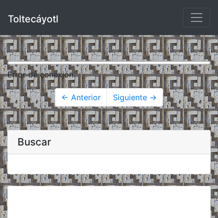
Toltecáyotl
Error de conexión.
← Anterior
Siguiente →
Buscar