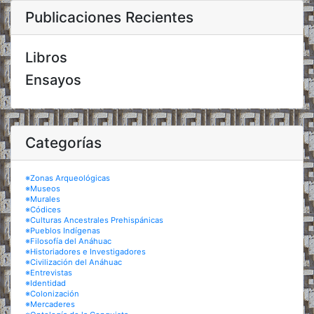
Publicaciones Recientes
Libros
Ensayos
Categorías
※Zonas Arqueológicas
※Museos
※Murales
※Códices
※Culturas Ancestrales Prehispánicas
※Pueblos Indígenas
※Filosofía del Anáhuac
※Historiadores e Investigadores
※Civilización del Anáhuac
※Entrevistas
※Identidad
※Colonización
※Mercaderes