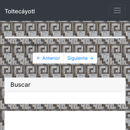
Toltecáyotl
Error de conexión.
← Anterior
Siguiente →
Buscar