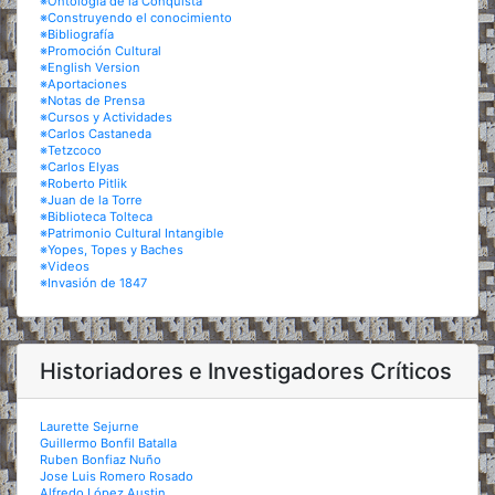
※Ontología de la Conquista
※Construyendo el conocimiento
※Bibliografía
※Promoción Cultural
※English Version
※Aportaciones
※Notas de Prensa
※Cursos y Actividades
※Carlos Castaneda
※Tetzcoco
※Carlos Elyas
※Roberto Pitlik
※Juan de la Torre
※Biblioteca Tolteca
※Patrimonio Cultural Intangible
※Yopes, Topes y Baches
※Videos
※Invasión de 1847
Historiadores e Investigadores Críticos
Laurette Sejurne
Guillermo Bonfil Batalla
Ruben Bonfiaz Nuño
Jose Luis Romero Rosado
Alfredo López Austin