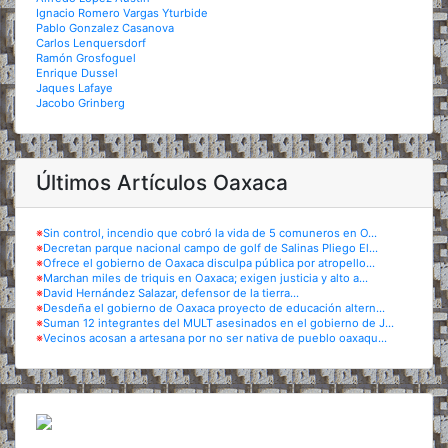
Ignacio Romero Vargas Yturbide
Pablo Gonzalez Casanova
Carlos Lenquersdorf
Ramón Grosfoguel
Enrique Dussel
Jaques Lafaye
Jacobo Grinberg
Últimos Artículos Oaxaca
※
Sin control, incendio que cobró la vida de 5 comuneros en O...
※
Decretan parque nacional campo de golf de Salinas Pliego El...
※
Ofrece el gobierno de Oaxaca disculpa pública por atropello...
※
Marchan miles de triquis en Oaxaca; exigen justicia y alto a...
※
David Hernández Salazar, defensor de la tierra...
※
Desdeña el gobierno de Oaxaca proyecto de educación altern...
※
Suman 12 integrantes del MULT asesinados en el gobierno de J...
※
Vecinos acosan a artesana por no ser nativa de pueblo oaxaqu...