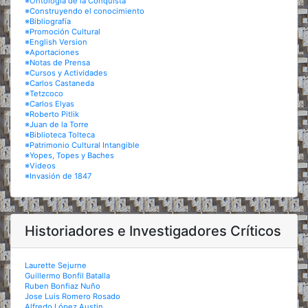
※Ontología de la Conquista
※Construyendo el conocimiento
※Bibliografía
※Promoción Cultural
※English Version
※Aportaciones
※Notas de Prensa
※Cursos y Actividades
※Carlos Castaneda
※Tetzcoco
※Carlos Elyas
※Roberto Pitlik
※Juan de la Torre
※Biblioteca Tolteca
※Patrimonio Cultural Intangible
※Yopes, Topes y Baches
※Videos
※Invasión de 1847
Historiadores e Investigadores Críticos
Laurette Sejurne
Guillermo Bonfil Batalla
Ruben Bonfiaz Nuño
Jose Luis Romero Rosado
Alfredo López Austin