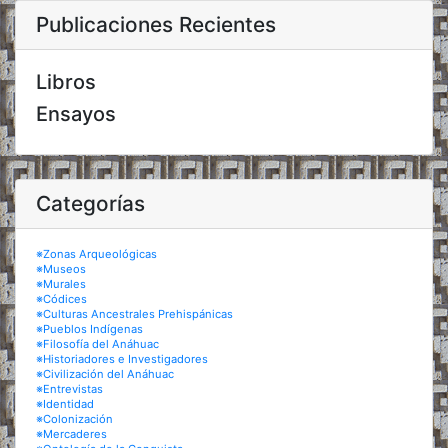
Publicaciones Recientes
Libros
Ensayos
Categorías
※Zonas Arqueológicas
※Museos
※Murales
※Códices
※Culturas Ancestrales Prehispánicas
※Pueblos Indígenas
※Filosofía del Anáhuac
※Historiadores e Investigadores
※Civilización del Anáhuac
※Entrevistas
※Identidad
※Colonización
※Mercaderes