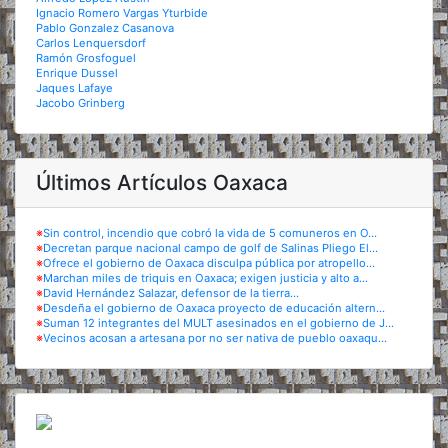
Ignacio Romero Vargas Yturbide
Pablo Gonzalez Casanova
Carlos Lenquersdorf
Ramón Grosfoguel
Enrique Dussel
Jaques Lafaye
Jacobo Grinberg
Últimos Artículos Oaxaca
※
Sin control, incendio que cobró la vida de 5 comuneros en O...
※
Decretan parque nacional campo de golf de Salinas Pliego El...
※
Ofrece el gobierno de Oaxaca disculpa pública por atropello...
※
Marchan miles de triquis en Oaxaca; exigen justicia y alto a...
※
David Hernández Salazar, defensor de la tierra...
※
Desdeña el gobierno de Oaxaca proyecto de educación altern...
※
Suman 12 integrantes del MULT asesinados en el gobierno de J...
※
Vecinos acosan a artesana por no ser nativa de pueblo oaxaqu...