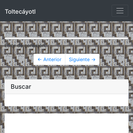
Toltecáyotl
Error de conexión.
← Anterior
Siguiente →
Buscar