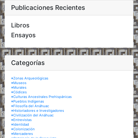
Publicaciones Recientes
Libros
Ensayos
Categorías
※Zonas Arqueológicas
※Museos
※Murales
※Códices
※Culturas Ancestrales Prehispánicas
※Pueblos Indígenas
※Filosofía del Anáhuac
※Historiadores e Investigadores
※Civilización del Anáhuac
※Entrevistas
※Identidad
※Colonización
※Mercaderes