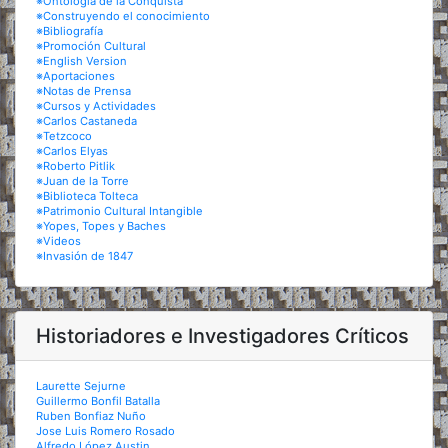
※Ontología de la Conquista
※Construyendo el conocimiento
※Bibliografía
※Promoción Cultural
※English Version
※Aportaciones
※Notas de Prensa
※Cursos y Actividades
※Carlos Castaneda
※Tetzcoco
※Carlos Elyas
※Roberto Pitlik
※Juan de la Torre
※Biblioteca Tolteca
※Patrimonio Cultural Intangible
※Yopes, Topes y Baches
※Videos
※Invasión de 1847
Historiadores e Investigadores Críticos
Laurette Sejurne
Guillermo Bonfil Batalla
Ruben Bonfiaz Nuño
Jose Luis Romero Rosado
Alfredo López Austin