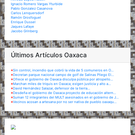
Ignacio Romero Vargas Yturbide
Pablo Gonzalez Casanova
Carlos Lenquersdorf
Ramón Grosfoguel
Enrique Dussel
Jaques Lafaye
Jacobo Grinberg
Últimos Artículos Oaxaca
※
Sin control, incendio que cobró la vida de 5 comuneros en O...
※
Decretan parque nacional campo de golf de Salinas Pliego El...
※
Ofrece el gobierno de Oaxaca disculpa pública por atropello...
※
Marchan miles de triquis en Oaxaca; exigen justicia y alto a...
※
David Hernández Salazar, defensor de la tierra...
※
Desdeña el gobierno de Oaxaca proyecto de educación altern...
※
Suman 12 integrantes del MULT asesinados en el gobierno de J...
※
Vecinos acosan a artesana por no ser nativa de pueblo oaxaqu...