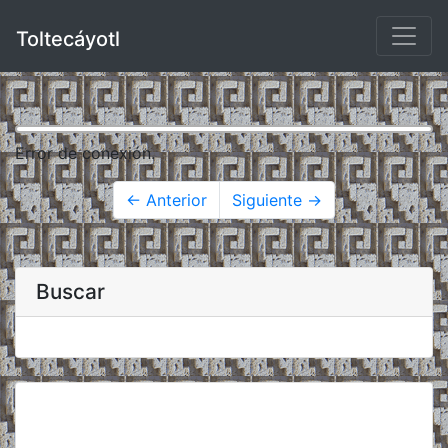
Toltecáyotl
Error de conexión.
← Anterior
Siguiente →
Buscar