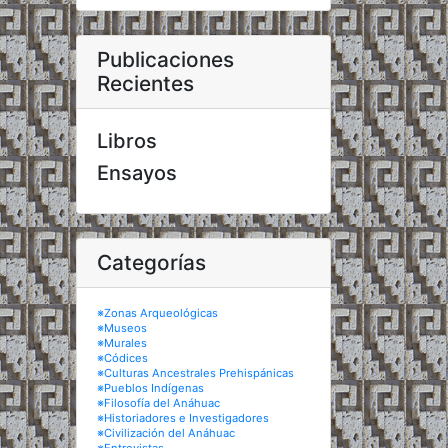
Publicaciones
Recientes
Libros
Ensayos
Categorías
※Zonas Arqueológicas
※Museos
※Murales
※Códices
※Culturas Ancestrales Prehispánicas
※Pueblos Indígenas
※Filosofía del Anáhuac
※Historiadores e Investigadores
※Civilización del Anáhuac