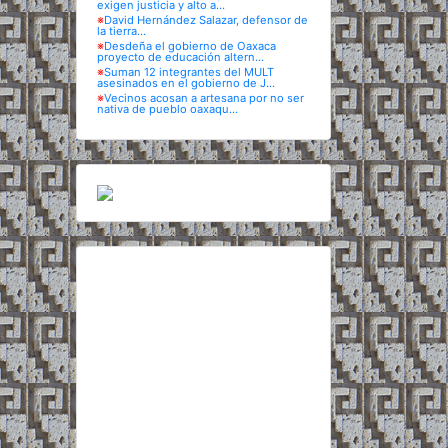
exigen justicia y alto a...
※
David Hernández Salazar, defensor de
la tierra...
※
Desdeña el gobierno de Oaxaca
proyecto de educación altern...
※
Suman 12 integrantes del MULT
asesinados en el gobierno de J...
※
Vecinos acosan a artesana por no ser
nativa de pueblo oaxaqu...