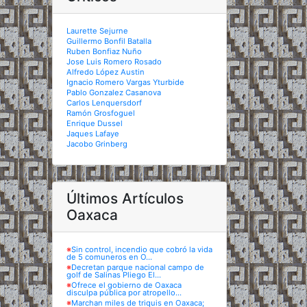
Laurette Sejurne
Guillermo Bonfil Batalla
Ruben Bonfiaz Nuño
Jose Luis Romero Rosado
Alfredo López Austin
Ignacio Romero Vargas Yturbide
Pablo Gonzalez Casanova
Carlos Lenquersdorf
Ramón Grosfoguel
Enrique Dussel
Jaques Lafaye
Jacobo Grinberg
Últimos Artículos
Oaxaca
※
Sin control, incendio que cobró la vida
de 5 comuneros en O...
※
Decretan parque nacional campo de
golf de Salinas Pliego El...
※
Ofrece el gobierno de Oaxaca
disculpa pública por atropello...
※
Marchan miles de triquis en Oaxaca;