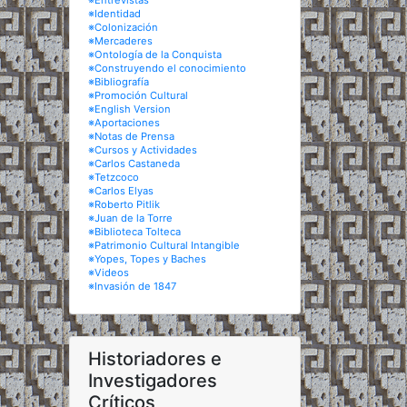
※Entrevistas
※Identidad
※Colonización
※Mercaderes
※Ontología de la Conquista
※Construyendo el conocimiento
※Bibliografía
※Promoción Cultural
※English Version
※Aportaciones
※Notas de Prensa
※Cursos y Actividades
※Carlos Castaneda
※Tetzcoco
※Carlos Elyas
※Roberto Pitlik
※Juan de la Torre
※Biblioteca Tolteca
※Patrimonio Cultural Intangible
※Yopes, Topes y Baches
※Videos
※Invasión de 1847
Historiadores e
Investigadores
Críticos