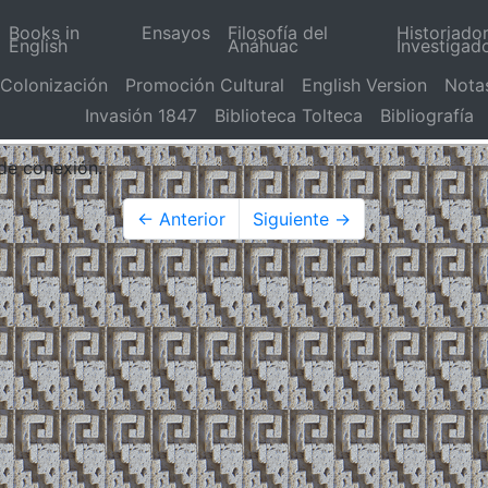
Books in
Ensayos
Filosofía del
Historiado
English
Anáhuac
Investigad
Colonización
Promoción Cultural
English Version
Nota
Invasión 1847
Biblioteca Tolteca
Bibliografía
 de conexión.
← Anterior
Siguiente →