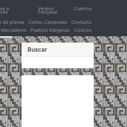
res e
Version
Cuentos
ores
française
s de prensa
Carlos Castaneda
Contacto
Mercaderes
Pueblos Indígenas
Códices
Buscar