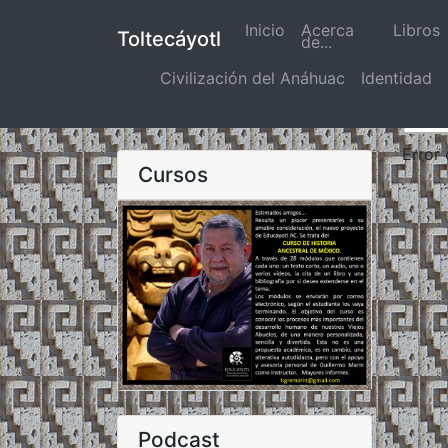
Inicio
(actual)
Acerca
Libros
Toltecáyotl
de...
Civilización del Anáhuac
Identidad
Error
Cursos
Podcast