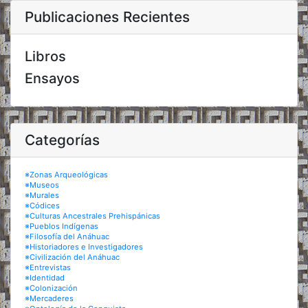
Publicaciones Recientes
Libros
Ensayos
Categorías
※Zonas Arqueológicas
※Museos
※Murales
※Códices
※Culturas Ancestrales Prehispánicas
※Pueblos Indígenas
※Filosofía del Anáhuac
※Historiadores e Investigadores
※Civilización del Anáhuac
※Entrevistas
※Identidad
※Colonización
※Mercaderes