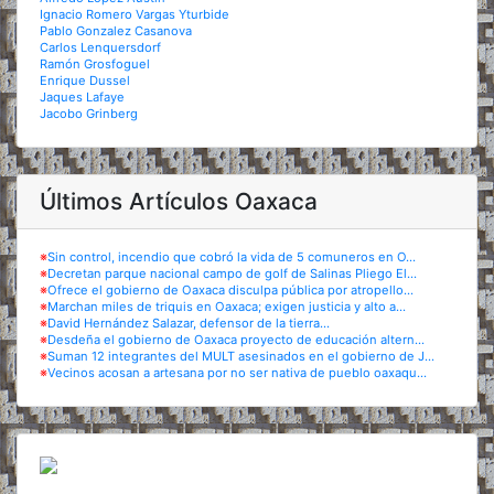
Ignacio Romero Vargas Yturbide
Pablo Gonzalez Casanova
Carlos Lenquersdorf
Ramón Grosfoguel
Enrique Dussel
Jaques Lafaye
Jacobo Grinberg
Últimos Artículos Oaxaca
※
Sin control, incendio que cobró la vida de 5 comuneros en O...
※
Decretan parque nacional campo de golf de Salinas Pliego El...
※
Ofrece el gobierno de Oaxaca disculpa pública por atropello...
※
Marchan miles de triquis en Oaxaca; exigen justicia y alto a...
※
David Hernández Salazar, defensor de la tierra...
※
Desdeña el gobierno de Oaxaca proyecto de educación altern...
※
Suman 12 integrantes del MULT asesinados en el gobierno de J...
※
Vecinos acosan a artesana por no ser nativa de pueblo oaxaqu...