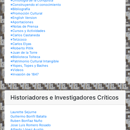
※Ontología de la Conquista
※Construyendo el conocimiento
※Bibliografía
※Promoción Cultural
※English Version
※Aportaciones
※Notas de Prensa
※Cursos y Actividades
※Carlos Castaneda
※Tetzcoco
※Carlos Elyas
※Roberto Pitlik
※Juan de la Torre
※Biblioteca Tolteca
※Patrimonio Cultural Intangible
※Yopes, Topes y Baches
※Videos
※Invasión de 1847
Historiadores e Investigadores Críticos
Laurette Sejurne
Guillermo Bonfil Batalla
Ruben Bonfiaz Nuño
Jose Luis Romero Rosado
Alfredo López Austin