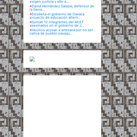
exigen justicia y alto a...
※
David Hernández Salazar, defensor de
la tierra...
※
Desdeña el gobierno de Oaxaca
proyecto de educación altern...
※
Suman 12 integrantes del MULT
asesinados en el gobierno de J...
※
Vecinos acosan a artesana por no ser
nativa de pueblo oaxaqu...