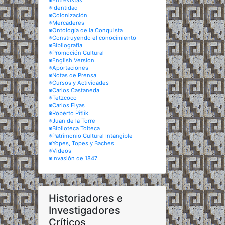
※Entrevistas
※Identidad
※Colonización
※Mercaderes
※Ontología de la Conquista
※Construyendo el conocimiento
※Bibliografía
※Promoción Cultural
※English Version
※Aportaciones
※Notas de Prensa
※Cursos y Actividades
※Carlos Castaneda
※Tetzcoco
※Carlos Elyas
※Roberto Pitlik
※Juan de la Torre
※Biblioteca Tolteca
※Patrimonio Cultural Intangible
※Yopes, Topes y Baches
※Videos
※Invasión de 1847
Historiadores e
Investigadores
Críticos