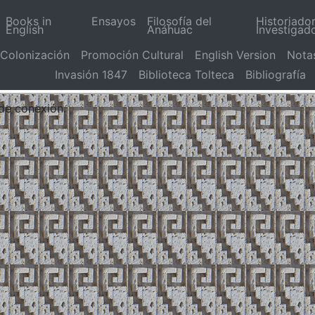
Books in
Ensayos
Filosofía del
Historiado
English
Anáhuac
Investigad
Colonización
Promoción Cultural
English Version
Nota
Invasión 1847
Biblioteca Tolteca
Bibliografía
 de conexión.