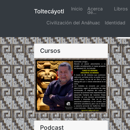
Inicio
(actual)
Acerca
Libros
Toltecáyotl
de...
Civilización del Anáhuac
Identidad
Error
Cursos
Podcast