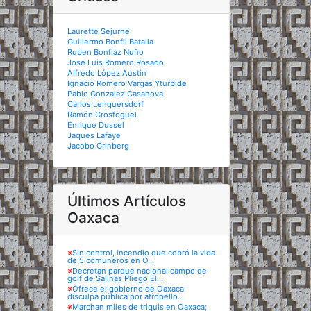
Laurette Sejurne
Guillermo Bonfil Batalla
Ruben Bonfiaz Nuño
Jose Luis Romero Rosado
Alfredo López Austin
Ignacio Romero Vargas Yturbide
Pablo Gonzalez Casanova
Carlos Lenquersdorf
Ramón Grosfoguel
Enrique Dussel
Jaques Lafaye
Jacobo Grinberg
Últimos Artículos
Oaxaca
※
Sin control, incendio que cobró la vida
de 5 comuneros en O...
※
Decretan parque nacional campo de
golf de Salinas Pliego El...
※
Ofrece el gobierno de Oaxaca
disculpa pública por atropello...
※
Marchan miles de triquis en Oaxaca;