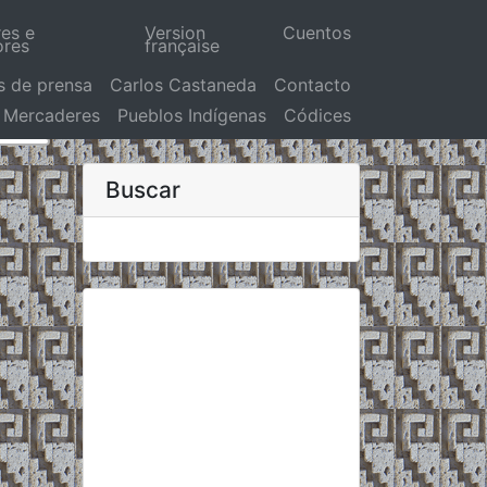
res e
Version
Cuentos
ores
française
s de prensa
Carlos Castaneda
Contacto
Mercaderes
Pueblos Indígenas
Códices
Buscar