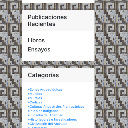
Publicaciones
Recientes
Libros
Ensayos
Categorías
※Zonas Arqueológicas
※Museos
※Murales
※Códices
※Culturas Ancestrales Prehispánicas
※Pueblos Indígenas
※Filosofía del Anáhuac
※Historiadores e Investigadores
※Civilización del Anáhuac