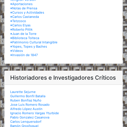
※Aportaciones
※Notas de Prensa
※Cursos y Actividades
※Carlos Castaneda
※Tetzcoco
※Carlos Elyas
※Roberto Pitlik
※Juan de la Torre
※Biblioteca Tolteca
※Patrimonio Cultural Intangible
※Yopes, Topes y Baches
※Videos
※Invasión de 1847
Historiadores e Investigadores Críticos
Laurette Sejurne
Guillermo Bonfil Batalla
Ruben Bonfiaz Nuño
Jose Luis Romero Rosado
Alfredo López Austin
Ignacio Romero Vargas Yturbide
Pablo Gonzalez Casanova
Carlos Lenquersdorf
Ramón Grosfoguel