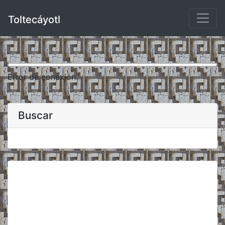
Toltecáyotl
Error de conexión.
Buscar