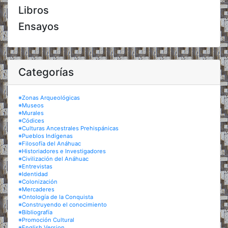
Libros
Ensayos
Categorías
※Zonas Arqueológicas
※Museos
※Murales
※Códices
※Culturas Ancestrales Prehispánicas
※Pueblos Indígenas
※Filosofía del Anáhuac
※Historiadores e Investigadores
※Civilización del Anáhuac
※Entrevistas
※Identidad
※Colonización
※Mercaderes
※Ontología de la Conquista
※Construyendo el conocimiento
※Bibliografía
※Promoción Cultural
※English Version