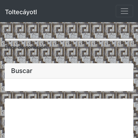
Toltecáyotl
Error de conexión.
Buscar