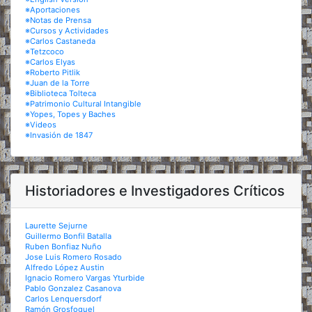
※Aportaciones
※Notas de Prensa
※Cursos y Actividades
※Carlos Castaneda
※Tetzcoco
※Carlos Elyas
※Roberto Pitlik
※Juan de la Torre
※Biblioteca Tolteca
※Patrimonio Cultural Intangible
※Yopes, Topes y Baches
※Videos
※Invasión de 1847
Historiadores e Investigadores Críticos
Laurette Sejurne
Guillermo Bonfil Batalla
Ruben Bonfiaz Nuño
Jose Luis Romero Rosado
Alfredo López Austin
Ignacio Romero Vargas Yturbide
Pablo Gonzalez Casanova
Carlos Lenquersdorf
Ramón Grosfoguel