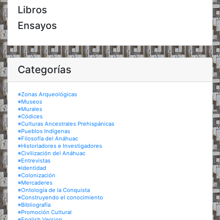
Libros
Ensayos
Categorías
※Zonas Arqueológicas
※Museos
※Murales
※Códices
※Culturas Ancestrales Prehispánicas
※Pueblos Indígenas
※Filosofía del Anáhuac
※Historiadores e Investigadores
※Civilización del Anáhuac
※Entrevistas
※Identidad
※Colonización
※Mercaderes
※Ontología de la Conquista
※Construyendo el conocimiento
※Bibliografía
※Promoción Cultural
※English Version