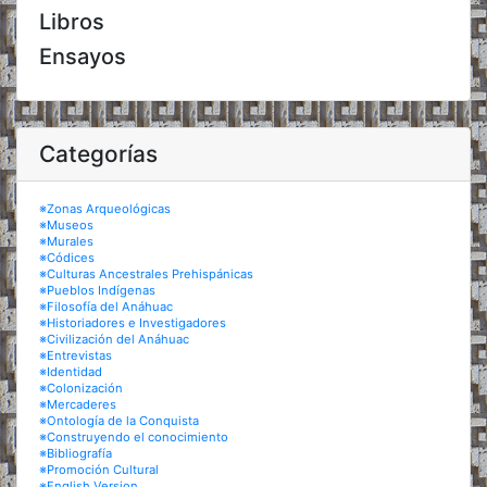
Libros
Ensayos
Categorías
※Zonas Arqueológicas
※Museos
※Murales
※Códices
※Culturas Ancestrales Prehispánicas
※Pueblos Indígenas
※Filosofía del Anáhuac
※Historiadores e Investigadores
※Civilización del Anáhuac
※Entrevistas
※Identidad
※Colonización
※Mercaderes
※Ontología de la Conquista
※Construyendo el conocimiento
※Bibliografía
※Promoción Cultural
※English Version