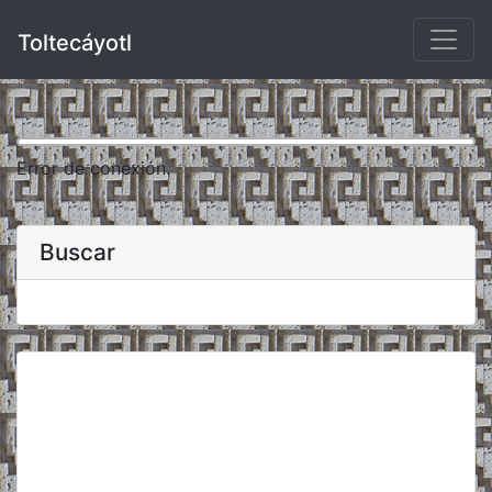
Toltecáyotl
Error de conexión.
Buscar