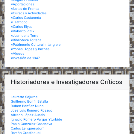
※Aportaciones
※Notas de Prensa
※Cursos y Actividades
※Carlos Castaneda
※Tetzcoco
※Carlos Elyas
※Roberto Pitlik
※Juan de la Torre
※Biblioteca Tolteca
※Patrimonio Cultural Intangible
※Yopes, Topes y Baches
※Videos
※Invasión de 1847
Historiadores e Investigadores Críticos
Laurette Sejurne
Guillermo Bonfil Batalla
Ruben Bonfiaz Nuño
Jose Luis Romero Rosado
Alfredo López Austin
Ignacio Romero Vargas Yturbide
Pablo Gonzalez Casanova
Carlos Lenquersdorf
Ramón Grosfoguel