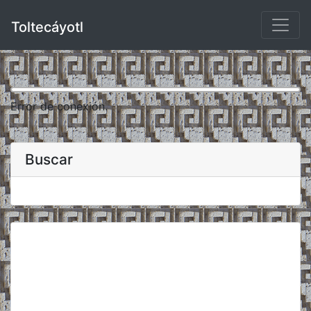
Toltecáyotl
Error de conexión.
Buscar