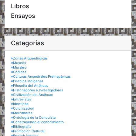
Libros
Ensayos
Categorías
※Zonas Arqueológicas
※Museos
※Murales
※Códices
※Culturas Ancestrales Prehispánicas
※Pueblos Indígenas
※Filosofía del Anáhuac
※Historiadores e Investigadores
※Civilización del Anáhuac
※Entrevistas
※Identidad
※Colonización
※Mercaderes
※Ontología de la Conquista
※Construyendo el conocimiento
※Bibliografía
※Promoción Cultural
※English Version