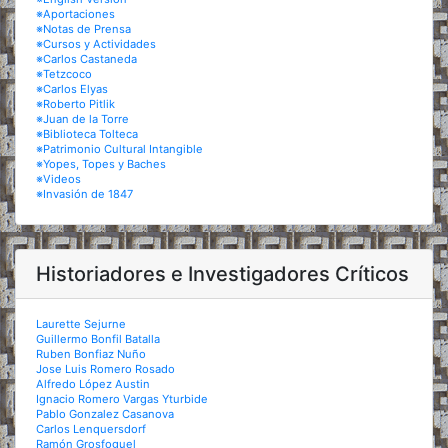
※Aportaciones
※Notas de Prensa
※Cursos y Actividades
※Carlos Castaneda
※Tetzcoco
※Carlos Elyas
※Roberto Pitlik
※Juan de la Torre
※Biblioteca Tolteca
※Patrimonio Cultural Intangible
※Yopes, Topes y Baches
※Videos
※Invasión de 1847
Historiadores e Investigadores Críticos
Laurette Sejurne
Guillermo Bonfil Batalla
Ruben Bonfiaz Nuño
Jose Luis Romero Rosado
Alfredo López Austin
Ignacio Romero Vargas Yturbide
Pablo Gonzalez Casanova
Carlos Lenquersdorf
Ramón Grosfoguel