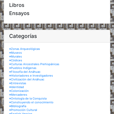
Libros
Ensayos
Categorías
※Zonas Arqueológicas
※Museos
※Murales
※Códices
※Culturas Ancestrales Prehispánicas
※Pueblos Indígenas
※Filosofía del Anáhuac
※Historiadores e Investigadores
※Civilización del Anáhuac
※Entrevistas
※Identidad
※Colonización
※Mercaderes
※Ontología de la Conquista
※Construyendo el conocimiento
※Bibliografía
※Promoción Cultural
※English Version