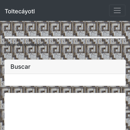
Toltecáyotl
Error de conexión.
Buscar