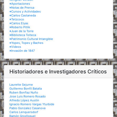
※Aportaciones
※Notas de Prensa
※Cursos y Actividades
※Carlos Castaneda
※Tetzcoco
※Carlos Elyas
※Roberto Pitlik
※Juan de la Torre
※Biblioteca Tolteca
※Patrimonio Cultural Intangible
※Yopes, Topes y Baches
※Videos
※Invasión de 1847
Historiadores e Investigadores Críticos
Laurette Sejurne
Guillermo Bonfil Batalla
Ruben Bonfiaz Nuño
Jose Luis Romero Rosado
Alfredo López Austin
Ignacio Romero Vargas Yturbide
Pablo Gonzalez Casanova
Carlos Lenquersdorf
Ramón Grosfoguel