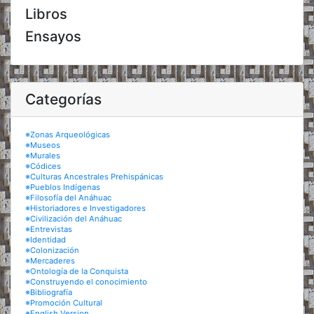
Libros
Ensayos
Categorías
※Zonas Arqueológicas
※Museos
※Murales
※Códices
※Culturas Ancestrales Prehispánicas
※Pueblos Indígenas
※Filosofía del Anáhuac
※Historiadores e Investigadores
※Civilización del Anáhuac
※Entrevistas
※Identidad
※Colonización
※Mercaderes
※Ontología de la Conquista
※Construyendo el conocimiento
※Bibliografía
※Promoción Cultural
※English Version