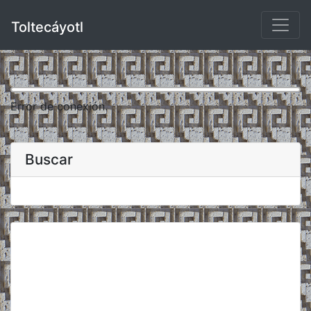
Toltecáyotl
Error de conexión.
Buscar