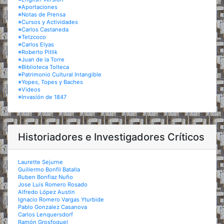
※Aportaciones
※Notas de Prensa
※Cursos y Actividades
※Carlos Castaneda
※Tetzcoco
※Carlos Elyas
※Roberto Pitlik
※Juan de la Torre
※Biblioteca Tolteca
※Patrimonio Cultural Intangible
※Yopes, Topes y Baches
※Videos
※Invasión de 1847
Historiadores e Investigadores Críticos
Laurette Sejurne
Guillermo Bonfil Batalla
Ruben Bonfiaz Nuño
Jose Luis Romero Rosado
Alfredo López Austin
Ignacio Romero Vargas Yturbide
Pablo Gonzalez Casanova
Carlos Lenquersdorf
Ramón Grosfoguel