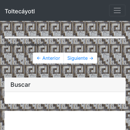
Toltecáyotl
Error de conexión.
← Anterior
Siguiente →
Buscar