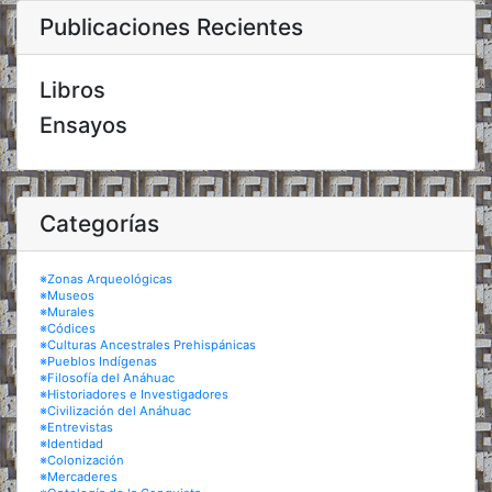
Publicaciones Recientes
Libros
Ensayos
Categorías
※Zonas Arqueológicas
※Museos
※Murales
※Códices
※Culturas Ancestrales Prehispánicas
※Pueblos Indígenas
※Filosofía del Anáhuac
※Historiadores e Investigadores
※Civilización del Anáhuac
※Entrevistas
※Identidad
※Colonización
※Mercaderes