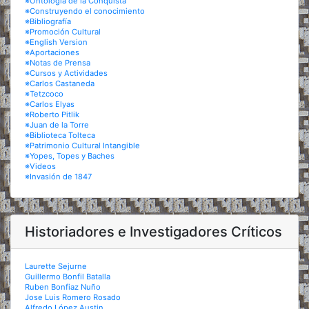
※Ontología de la Conquista
※Construyendo el conocimiento
※Bibliografía
※Promoción Cultural
※English Version
※Aportaciones
※Notas de Prensa
※Cursos y Actividades
※Carlos Castaneda
※Tetzcoco
※Carlos Elyas
※Roberto Pitlik
※Juan de la Torre
※Biblioteca Tolteca
※Patrimonio Cultural Intangible
※Yopes, Topes y Baches
※Videos
※Invasión de 1847
Historiadores e Investigadores Críticos
Laurette Sejurne
Guillermo Bonfil Batalla
Ruben Bonfiaz Nuño
Jose Luis Romero Rosado
Alfredo López Austin