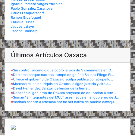
Ignacio Romero Vargas Yturbide
Pablo Gonzalez Casanova
Carlos Lenquersdorf
Ramón Grosfoguel
Enrique Dussel
Jaques Lafaye
Jacobo Grinberg
Últimos Artículos Oaxaca
※
Sin control, incendio que cobró la vida de 5 comuneros en O...
※
Decretan parque nacional campo de golf de Salinas Pliego El...
※
Ofrece el gobierno de Oaxaca disculpa pública por atropello...
※
Marchan miles de triquis en Oaxaca; exigen justicia y alto a...
※
David Hernández Salazar, defensor de la tierra...
※
Desdeña el gobierno de Oaxaca proyecto de educación altern...
※
Suman 12 integrantes del MULT asesinados en el gobierno de J...
※
Vecinos acosan a artesana por no ser nativa de pueblo oaxaqu...