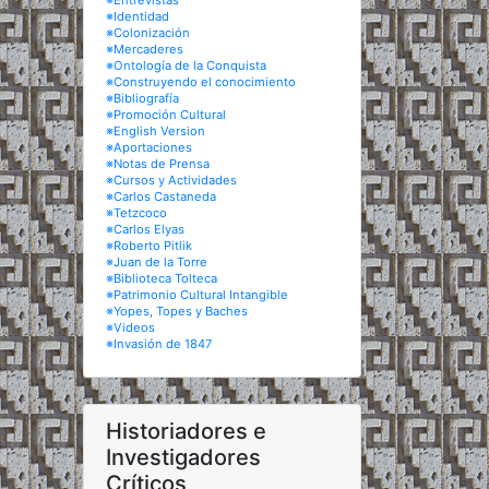
※Entrevistas
※Identidad
※Colonización
※Mercaderes
※Ontología de la Conquista
※Construyendo el conocimiento
※Bibliografía
※Promoción Cultural
※English Version
※Aportaciones
※Notas de Prensa
※Cursos y Actividades
※Carlos Castaneda
※Tetzcoco
※Carlos Elyas
※Roberto Pitlik
※Juan de la Torre
※Biblioteca Tolteca
※Patrimonio Cultural Intangible
※Yopes, Topes y Baches
※Videos
※Invasión de 1847
Historiadores e
Investigadores
Críticos