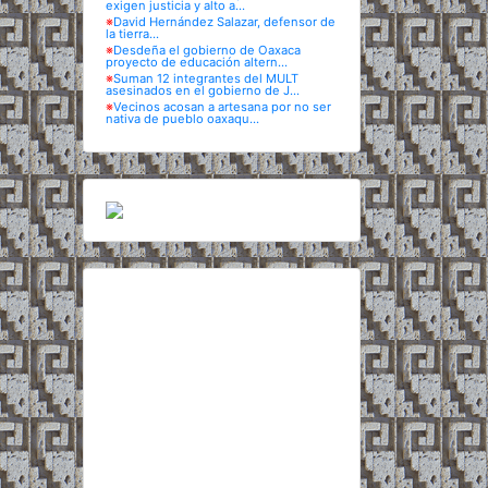
exigen justicia y alto a...
※
David Hernández Salazar, defensor de
la tierra...
※
Desdeña el gobierno de Oaxaca
proyecto de educación altern...
※
Suman 12 integrantes del MULT
asesinados en el gobierno de J...
※
Vecinos acosan a artesana por no ser
nativa de pueblo oaxaqu...