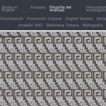
Books in
Ensayos
Filosofía del
Historiado
English
Anáhuac
Investigad
Colonización
Promoción Cultural
English Version
Nota
Invasión 1847
Biblioteca Tolteca
Bibliografía
 de conexión.