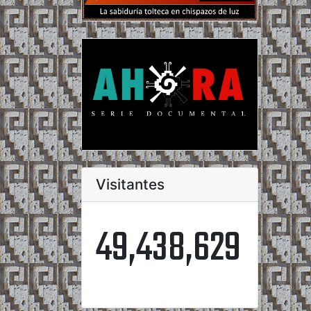
Visitantes
49,438,629