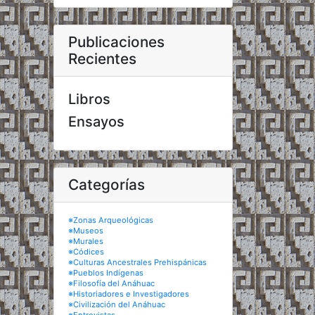
Publicaciones
Recientes
Libros
Ensayos
Categorías
※Zonas Arqueológicas
※Museos
※Murales
※Códices
※Culturas Ancestrales Prehispánicas
※Pueblos Indígenas
※Filosofía del Anáhuac
※Historiadores e Investigadores
※Civilización del Anáhuac