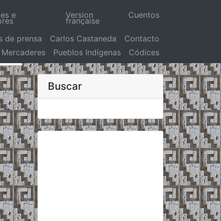
res e
Version
Cuentos
ores
française
s de prensa
Carlos Castaneda
Contacto
Mercaderes
Pueblos Indígenas
Códices
Buscar