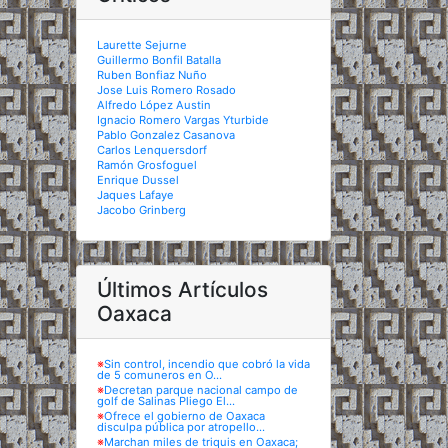
Laurette Sejurne
Guillermo Bonfil Batalla
Ruben Bonfiaz Nuño
Jose Luis Romero Rosado
Alfredo López Austin
Ignacio Romero Vargas Yturbide
Pablo Gonzalez Casanova
Carlos Lenquersdorf
Ramón Grosfoguel
Enrique Dussel
Jaques Lafaye
Jacobo Grinberg
Últimos Artículos
Oaxaca
※
Sin control, incendio que cobró la vida
de 5 comuneros en O...
※
Decretan parque nacional campo de
golf de Salinas Pliego El...
※
Ofrece el gobierno de Oaxaca
disculpa pública por atropello...
※
Marchan miles de triquis en Oaxaca;