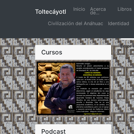
Inicio
(actual)
Acerca
Libros
Toltecáyotl
de...
Civilización del Anáhuac
Identidad
Error
Cursos
Podcast