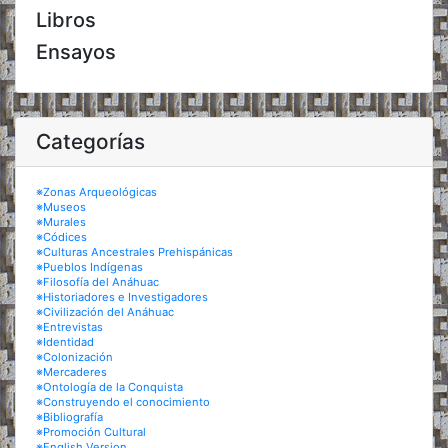
Libros
Ensayos
Categorías
※Zonas Arqueológicas
※Museos
※Murales
※Códices
※Culturas Ancestrales Prehispánicas
※Pueblos Indígenas
※Filosofía del Anáhuac
※Historiadores e Investigadores
※Civilización del Anáhuac
※Entrevistas
※Identidad
※Colonización
※Mercaderes
※Ontología de la Conquista
※Construyendo el conocimiento
※Bibliografía
※Promoción Cultural
※English Version