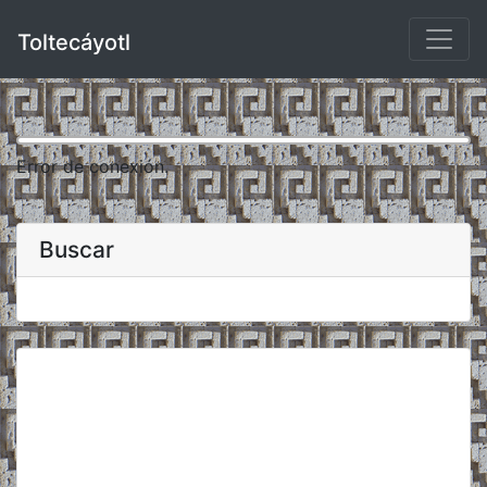
Toltecáyotl
Error de conexión.
Buscar