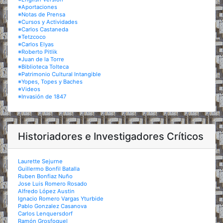
※Aportaciones
※Notas de Prensa
※Cursos y Actividades
※Carlos Castaneda
※Tetzcoco
※Carlos Elyas
※Roberto Pitlik
※Juan de la Torre
※Biblioteca Tolteca
※Patrimonio Cultural Intangible
※Yopes, Topes y Baches
※Videos
※Invasión de 1847
Historiadores e Investigadores Críticos
Laurette Sejurne
Guillermo Bonfil Batalla
Ruben Bonfiaz Nuño
Jose Luis Romero Rosado
Alfredo López Austin
Ignacio Romero Vargas Yturbide
Pablo Gonzalez Casanova
Carlos Lenquersdorf
Ramón Grosfoguel