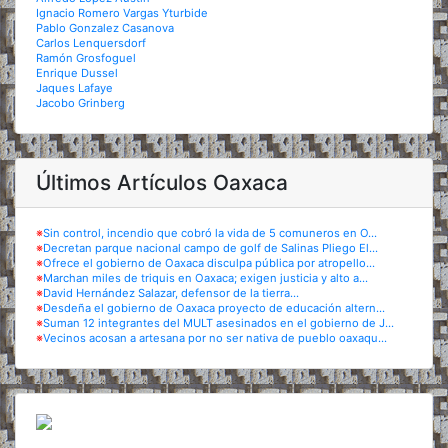
Ignacio Romero Vargas Yturbide
Pablo Gonzalez Casanova
Carlos Lenquersdorf
Ramón Grosfoguel
Enrique Dussel
Jaques Lafaye
Jacobo Grinberg
Últimos Artículos Oaxaca
※
Sin control, incendio que cobró la vida de 5 comuneros en O...
※
Decretan parque nacional campo de golf de Salinas Pliego El...
※
Ofrece el gobierno de Oaxaca disculpa pública por atropello...
※
Marchan miles de triquis en Oaxaca; exigen justicia y alto a...
※
David Hernández Salazar, defensor de la tierra...
※
Desdeña el gobierno de Oaxaca proyecto de educación altern...
※
Suman 12 integrantes del MULT asesinados en el gobierno de J...
※
Vecinos acosan a artesana por no ser nativa de pueblo oaxaqu...