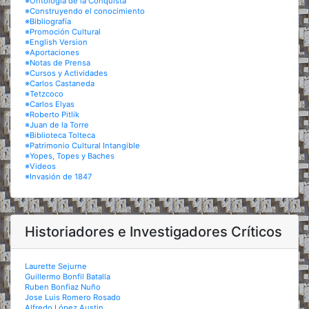
※Ontología de la Conquista
※Construyendo el conocimiento
※Bibliografía
※Promoción Cultural
※English Version
※Aportaciones
※Notas de Prensa
※Cursos y Actividades
※Carlos Castaneda
※Tetzcoco
※Carlos Elyas
※Roberto Pitlik
※Juan de la Torre
※Biblioteca Tolteca
※Patrimonio Cultural Intangible
※Yopes, Topes y Baches
※Videos
※Invasión de 1847
Historiadores e Investigadores Críticos
Laurette Sejurne
Guillermo Bonfil Batalla
Ruben Bonfiaz Nuño
Jose Luis Romero Rosado
Alfredo López Austin