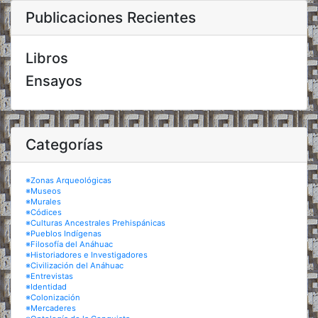
Publicaciones Recientes
Libros
Ensayos
Categorías
※Zonas Arqueológicas
※Museos
※Murales
※Códices
※Culturas Ancestrales Prehispánicas
※Pueblos Indígenas
※Filosofía del Anáhuac
※Historiadores e Investigadores
※Civilización del Anáhuac
※Entrevistas
※Identidad
※Colonización
※Mercaderes