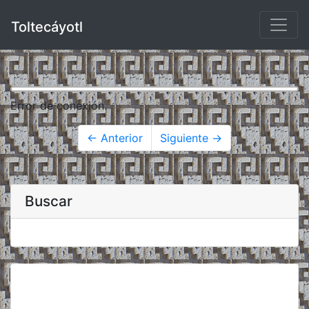
Toltecáyotl
Error de conexión.
← Anterior
Siguiente →
Buscar