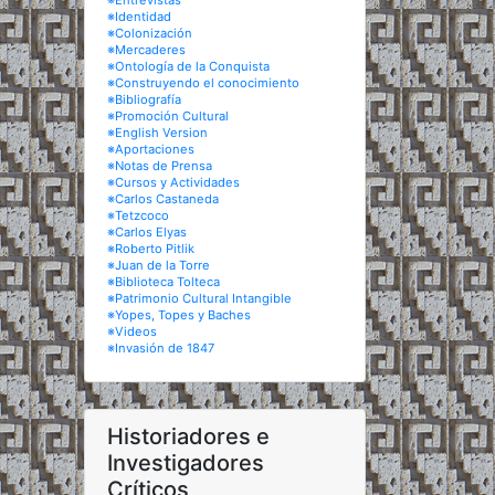
※Entrevistas
※Identidad
※Colonización
※Mercaderes
※Ontología de la Conquista
※Construyendo el conocimiento
※Bibliografía
※Promoción Cultural
※English Version
※Aportaciones
※Notas de Prensa
※Cursos y Actividades
※Carlos Castaneda
※Tetzcoco
※Carlos Elyas
※Roberto Pitlik
※Juan de la Torre
※Biblioteca Tolteca
※Patrimonio Cultural Intangible
※Yopes, Topes y Baches
※Videos
※Invasión de 1847
Historiadores e
Investigadores
Críticos