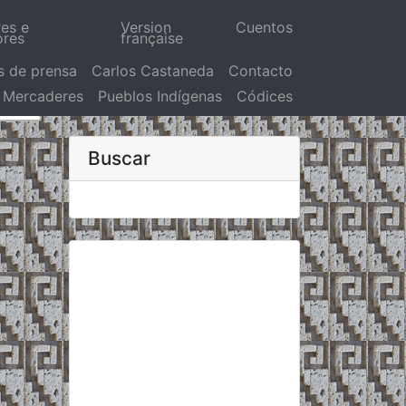
res e
Version
Cuentos
ores
française
s de prensa
Carlos Castaneda
Contacto
Mercaderes
Pueblos Indígenas
Códices
Buscar