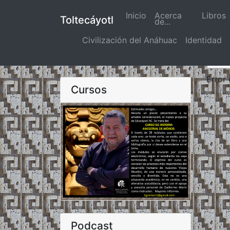
Inicio
(actual)
Acerca
Libros
Toltecáyotl
de...
Civilización del Anáhuac
Identidad
Error
Cursos
Podcast