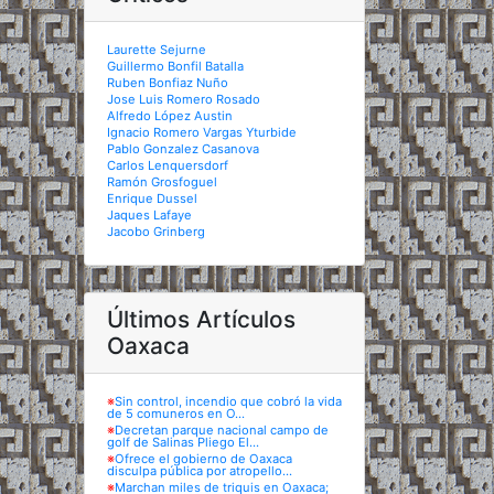
Laurette Sejurne
Guillermo Bonfil Batalla
Ruben Bonfiaz Nuño
Jose Luis Romero Rosado
Alfredo López Austin
Ignacio Romero Vargas Yturbide
Pablo Gonzalez Casanova
Carlos Lenquersdorf
Ramón Grosfoguel
Enrique Dussel
Jaques Lafaye
Jacobo Grinberg
Últimos Artículos
Oaxaca
※
Sin control, incendio que cobró la vida
de 5 comuneros en O...
※
Decretan parque nacional campo de
golf de Salinas Pliego El...
※
Ofrece el gobierno de Oaxaca
disculpa pública por atropello...
※
Marchan miles de triquis en Oaxaca;