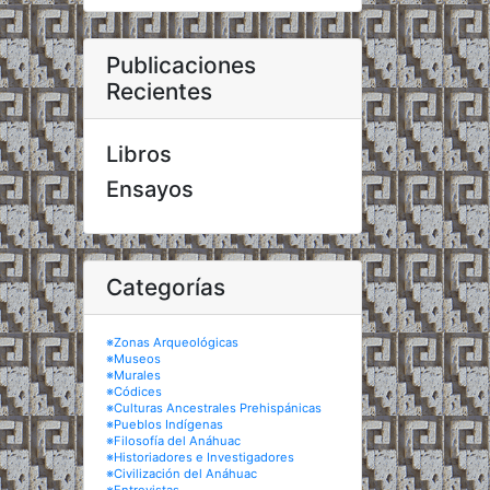
Publicaciones
Recientes
Libros
Ensayos
Categorías
※Zonas Arqueológicas
※Museos
※Murales
※Códices
※Culturas Ancestrales Prehispánicas
※Pueblos Indígenas
※Filosofía del Anáhuac
※Historiadores e Investigadores
※Civilización del Anáhuac