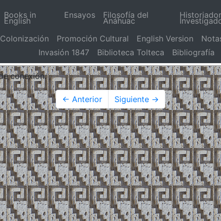
Books in
Ensayos
Filosofía del
Historiado
English
Anáhuac
Investigad
Colonización
Promoción Cultural
English Version
Nota
Invasión 1847
Biblioteca Tolteca
Bibliografía
 de conexión.
← Anterior
Siguiente →