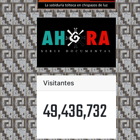
Visitantes
49,436,732