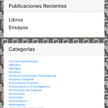
Publicaciones Recientes
Libros
Ensayos
Categorías
※Zonas Arqueológicas
※Museos
※Murales
※Códices
※Culturas Ancestrales Prehispánicas
※Pueblos Indígenas
※Filosofía del Anáhuac
※Historiadores e Investigadores
※Civilización del Anáhuac
※Entrevistas
※Identidad
※Colonización
※Mercaderes