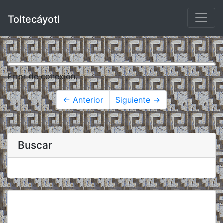
Toltecáyotl
Error de conexión.
← Anterior
Siguiente →
Buscar