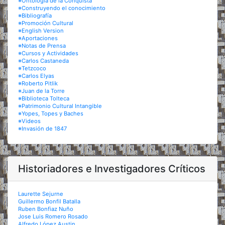
※Ontología de la Conquista
※Construyendo el conocimiento
※Bibliografía
※Promoción Cultural
※English Version
※Aportaciones
※Notas de Prensa
※Cursos y Actividades
※Carlos Castaneda
※Tetzcoco
※Carlos Elyas
※Roberto Pitlik
※Juan de la Torre
※Biblioteca Tolteca
※Patrimonio Cultural Intangible
※Yopes, Topes y Baches
※Videos
※Invasión de 1847
Historiadores e Investigadores Críticos
Laurette Sejurne
Guillermo Bonfil Batalla
Ruben Bonfiaz Nuño
Jose Luis Romero Rosado
Alfredo López Austin