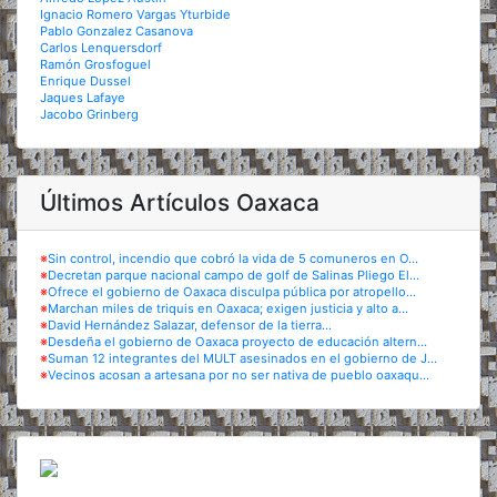
Ignacio Romero Vargas Yturbide
Pablo Gonzalez Casanova
Carlos Lenquersdorf
Ramón Grosfoguel
Enrique Dussel
Jaques Lafaye
Jacobo Grinberg
Últimos Artículos Oaxaca
※
Sin control, incendio que cobró la vida de 5 comuneros en O...
※
Decretan parque nacional campo de golf de Salinas Pliego El...
※
Ofrece el gobierno de Oaxaca disculpa pública por atropello...
※
Marchan miles de triquis en Oaxaca; exigen justicia y alto a...
※
David Hernández Salazar, defensor de la tierra...
※
Desdeña el gobierno de Oaxaca proyecto de educación altern...
※
Suman 12 integrantes del MULT asesinados en el gobierno de J...
※
Vecinos acosan a artesana por no ser nativa de pueblo oaxaqu...