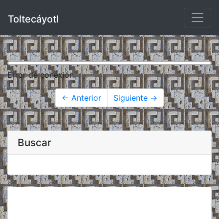
Toltecáyotl
Error de conexión.
← Anterior
Siguiente →
Buscar