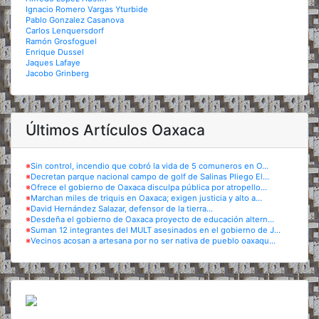
Ignacio Romero Vargas Yturbide
Pablo Gonzalez Casanova
Carlos Lenquersdorf
Ramón Grosfoguel
Enrique Dussel
Jaques Lafaye
Jacobo Grinberg
Últimos Artículos Oaxaca
※
Sin control, incendio que cobró la vida de 5 comuneros en O...
※
Decretan parque nacional campo de golf de Salinas Pliego El...
※
Ofrece el gobierno de Oaxaca disculpa pública por atropello...
※
Marchan miles de triquis en Oaxaca; exigen justicia y alto a...
※
David Hernández Salazar, defensor de la tierra...
※
Desdeña el gobierno de Oaxaca proyecto de educación altern...
※
Suman 12 integrantes del MULT asesinados en el gobierno de J...
※
Vecinos acosan a artesana por no ser nativa de pueblo oaxaqu...