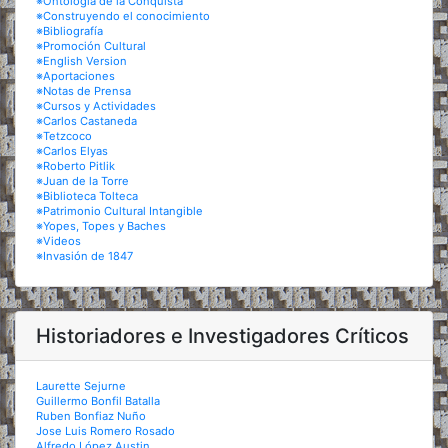
※Ontología de la Conquista
※Construyendo el conocimiento
※Bibliografía
※Promoción Cultural
※English Version
※Aportaciones
※Notas de Prensa
※Cursos y Actividades
※Carlos Castaneda
※Tetzcoco
※Carlos Elyas
※Roberto Pitlik
※Juan de la Torre
※Biblioteca Tolteca
※Patrimonio Cultural Intangible
※Yopes, Topes y Baches
※Videos
※Invasión de 1847
Historiadores e Investigadores Críticos
Laurette Sejurne
Guillermo Bonfil Batalla
Ruben Bonfiaz Nuño
Jose Luis Romero Rosado
Alfredo López Austin