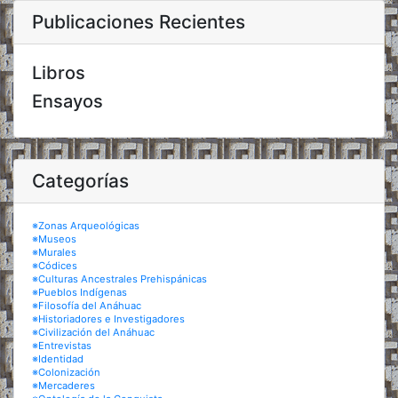
Publicaciones Recientes
Libros
Ensayos
Categorías
※Zonas Arqueológicas
※Museos
※Murales
※Códices
※Culturas Ancestrales Prehispánicas
※Pueblos Indígenas
※Filosofía del Anáhuac
※Historiadores e Investigadores
※Civilización del Anáhuac
※Entrevistas
※Identidad
※Colonización
※Mercaderes