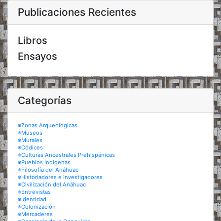
Publicaciones Recientes
Libros
Ensayos
Categorías
※Zonas Arqueológicas
※Museos
※Murales
※Códices
※Culturas Ancestrales Prehispánicas
※Pueblos Indígenas
※Filosofía del Anáhuac
※Historiadores e Investigadores
※Civilización del Anáhuac
※Entrevistas
※Identidad
※Colonización
※Mercaderes