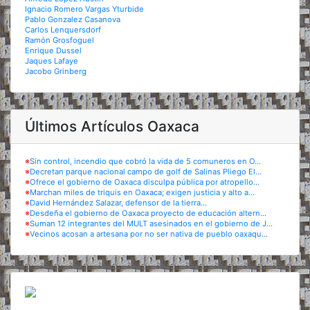
Ignacio Romero Vargas Yturbide
Pablo Gonzalez Casanova
Carlos Lenquersdorf
Ramón Grosfoguel
Enrique Dussel
Jaques Lafaye
Jacobo Grinberg
Últimos Artículos Oaxaca
※
Sin control, incendio que cobró la vida de 5 comuneros en O...
※
Decretan parque nacional campo de golf de Salinas Pliego El...
※
Ofrece el gobierno de Oaxaca disculpa pública por atropello...
※
Marchan miles de triquis en Oaxaca; exigen justicia y alto a...
※
David Hernández Salazar, defensor de la tierra...
※
Desdeña el gobierno de Oaxaca proyecto de educación altern...
※
Suman 12 integrantes del MULT asesinados en el gobierno de J...
※
Vecinos acosan a artesana por no ser nativa de pueblo oaxaqu...